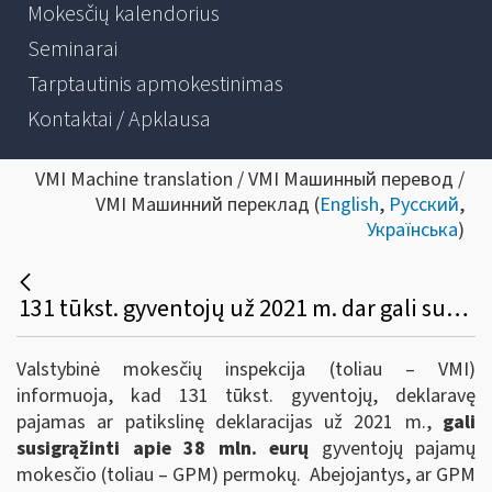
Mokesčių kalendorius
Seminarai
Tarptautinis apmokestinimas
Kontaktai / Apklausa
VMI Machine translation / VMI Машинный перевод /
VMI Машинний переклад (
English
,
Русский
,
Українська
)
131 tūkst. gyventojų už 2021 m. dar gali susigrąžinti 38 mln. eurų GPM
Valstybinė mokesčių inspekcija (toliau
–
VMI)
informuoja, kad 131 tūkst. gyventojų, deklaravę
pajamas ar patikslinę deklaracijas už 2021 m.,
gali
susigrąžinti apie 38 mln. eurų
gyventojų pajamų
mokesčio (toliau
–
GPM) permokų. Abejojantys, ar GPM