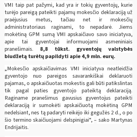
VMI taip pat pažymi, kad yra ir tokių gyventojų, kurie
turėjo pareigą pateikti pajamų mokesčio deklaraciją už
praėjusius metus, tačiau net ir mokesčių
administratoriaus raginami, to nepadarė. Jiems
mokėtiną GPM sumą VMI apskaičiavo savo iniciatyva,
apie tai gyventojai informuojami asmeniniais
pranešimais.
8,8 tūkst. gyventojų valstybės
biudžetą turėtų papildyti apie 4,9 mln. eurų.
„Mokesčio apskaičiavimas VMI iniciatyva neatleidžia
gyventojo nuo pareigos savarankiškai deklaruoti
pajamas, o apskaičiuotas mokestis gali būti patikslintas
tik pagal paties gyventojo pateiktą deklaraciją.
Raginame pranešimus gavusius gyventojus pateikti
deklaraciją ir sumokėti apskaičiuotą mokėtiną GPM
nedelsiant, nes tą padaryti reikėjo iki gegužės 2 d., o po
šio termino skaičiuojami delspinigiai“,
–
sako Martynas
Endrijaitis.