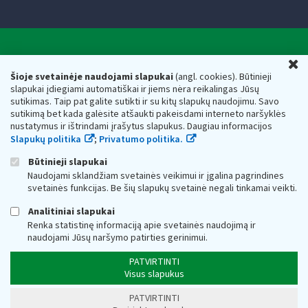
Valstybinė mokesčių inspekcija prie Lietuvos
U
Respublikos finansų ministerijos
Šioje svetainėje naudojami slapukai
(angl. cookies). Būtinieji
slapukai įdiegiami automatiškai ir jiems nėra reikalingas Jūsų
Biudžetinė įstaiga. Juridinio asmens kodas — 188659752,
sutikimas. Taip pat galite sutikti ir su kitų slapukų naudojimu. Savo
adresas: Vasario 16-osios g. 14, 01107 Vilnius, Lietuva, el.paštas:
sutikimą bet kada galėsite atšaukti pakeisdami interneto naršyklės
vmi@vmi.lt
, E. pristatymo dėžutės adresas 188659752
nustatymus ir ištrindami įrašytus slapukus. Daugiau informacijos
Duomenys apie Valstybinę mokesčių inspekciją prie Lietuvos
Slapukų politika
;
Privatumo politika.
Respublikos finansų ministerijos kaupiami ir saugomi Juridinių
asmenų registre
Būtinieji slapukai
Naudojami sklandžiam svetainės veikimui ir įgalina pagrindines
svetainės funkcijas. Be šių slapukų svetainė negali tinkamai veikti.
Analitiniai slapukai
Renka statistinę informaciją apie svetainės naudojimą ir
naudojami Jūsų naršymo patirties gerinimui.
PATVIRTINTI
Visus slapukus
PATVIRTINTI