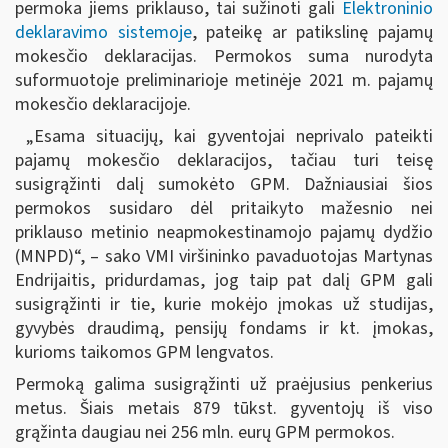
permoka jiems priklauso, tai sužinoti gali
Elektroninio
deklaravimo sistemoje
, pateikę ar patikslinę pajamų
mokesčio deklaracijas. Permokos suma nurodyta
suformuotoje preliminarioje metinėje 2021 m. pajamų
mokesčio deklaracijoje.
„Esama situacijų, kai gyventojai neprivalo pateikti
pajamų mokesčio deklaracijos, tačiau turi teisę
susigrąžinti dalį sumokėto GPM. Dažniausiai šios
permokos susidaro dėl pritaikyto mažesnio nei
priklauso metinio neapmokestinamojo pajamų dydžio
(MNPD)“,
–
sako VMI viršininko pavaduotojas Martynas
Endrijaitis, pridurdamas, jog taip pat dalį GPM gali
susigrąžinti ir tie, kurie mokėjo įmokas už studijas,
gyvybės draudimą, pensijų fondams ir kt. įmokas,
kurioms taikomos
GPM lengvatos
.
Permoką galima susigrąžinti už praėjusius penkerius
metus. Šiais metais 879 tūkst. gyventojų iš viso
grąžinta daugiau nei 256 mln. eurų GPM permokos.