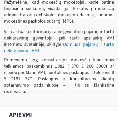
Pažymėtina, kad mokesčių mokėtojai, kurie patiria
finansinių sunkumų, visada gali kreiptis į mokesčių
administratorių dėl skolos mokėjimo dalimis, sudarant
mokestinės paskolos sutartį (MPS).
Visą aktualią informaciją apie gyventojų pajamų ir turto
deklaravimą gyventojai gali rasti apsilankę VMI
interneto svetainėje, skiltyje
Domiuosi pajamų ir turto
deklaravimu - VMI
.
Primenama, jog konsultacijos mokesčių klausimais
teikiamos paskambinus 1882 (+370 5 260 5060) ar
e.būdu per Mano VMI, nuotolinės paslaugos
–
telefonu 8
5 2191 777. Paslaugos ir konsultacijos klientų
aptarnavimo padaliniuose ­
–
tik su išankstine
rezervacija.
APIE VMI