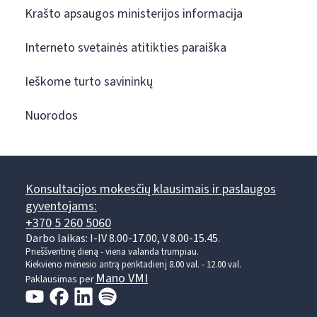
Krašto apsaugos ministerijos informacija
Interneto svetainės atitikties paraiška
Ieškome turto savininkų
Nuorodos
Konsultacijos mokesčių klausimais ir paslaugos
gyventojams:
+370 5 260 5060
Darbo laikas: I-IV 8.00-17.00, V 8.00-15.45.
Prieššventinę dieną - viena valanda trumpiau.
Kiekvieno mėnesio antrą penktadienį 8.00 val. - 12.00 val.
Mano VMI
Paklausimas per