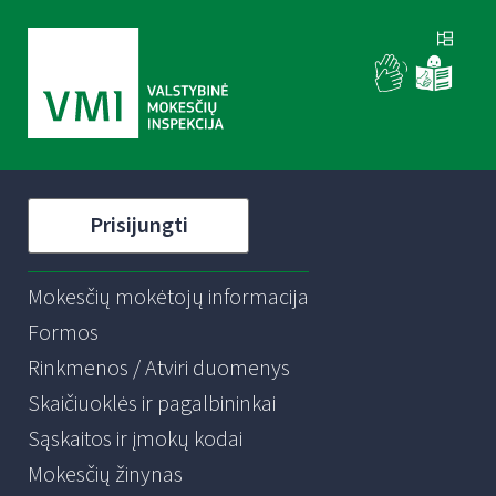
Prisijungti
Mokesčių mokėtojų informacija
Formos
Rinkmenos / Atviri duomenys
Skaičiuoklės ir pagalbininkai
Sąskaitos ir įmokų kodai
Mokesčių žinynas