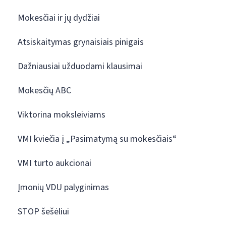
Mokesčiai ir jų dydžiai
Atsiskaitymas grynaisiais pinigais
Dažniausiai užduodami klausimai
Mokesčių ABC
Viktorina moksleiviams
VMI kviečia į „Pasimatymą su mokesčiais“
VMI turto aukcionai
Įmonių VDU palyginimas
STOP šešėliui