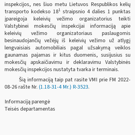
inspekcijos, nes šiuo metu Lietuvos Respublikos kelių
1
transporto kodekso 18
straipsnio 4 dalies 1 punktas
įpareigoja keleivių vežimo organizatorius teikti
Valstybinei mokesčių inspekcijai informaciją apie
keleivių vežimo organizatoriaus paslaugomis
besinaudojančių vežėjų iš keleivių vežimo už atlygį
lengvaisiais automobiliais pagal užsakymą veiklos
gaunamas pajamas ir kitus duomenis, susijusius su
mokesčių apskaičiavimu ir deklaravimu Valstybinės
mokesčių inspekcijos nustatyta tvarka ir terminais.
Šią informaciją taip pat rasite VMI prie FM 2022-
08-26 rašte Nr.
(1.18-31-4 Mr.)
R-3523
.
Informaciją parengė
Teisės departamentas