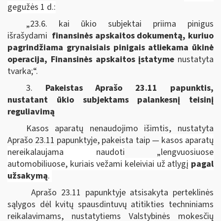
gegužės 1 d.:
„
23.6. kai ūkio subjektai priima pinigus
išrašydami
finansinės apskaitos dokumentą, kuriuo
pagrindžiama grynaisiais pinigais atliekama ūkinė
operacija,
Finansinės apskaitos įstatyme
nustatyta
tvarka;“.
3.
Pakeistas Aprašo 23.11 papunktis,
nustatant
ūkio subjektams palankesnį teisinį
reguliavimą
Kasos aparatų nenaudojimo išimtis, nustatyta
Aprašo 23.11 papunktyje, pakeista taip —
kasos aparatų
nereikalaujama naudoti
„
lengvuosiuose
automobiliuose, kuriais vežami keleiviai už atlygį
pagal
užsakymą
.
Aprašo 23.11 papunktyje atsisakyta perteklinės
sąlygos dėl kvitų spausdintuvų atitikties techniniams
reikalavimams, nustatytiems Valstybinės mokesčių