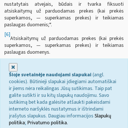
nustatytais atvejais, būdais ir tvarka fiksuoti
atsiskaitymų už parduodamas prekes (kai prekės
superkamos, — superkamas prekes) ir teikiamas
paslaugas duomenis;“.
[6]
Atsiskaitymų už parduodamas prekes (kai prekės
superkamos, — superkamas prekes) ir teikiamas
paslaugas duomenys.
Uždaryti
Šioje svetainėje naudojami slapukai
(angl.
cookies). Būtinieji slapukai įdiegiami automatiškai
ir jiems nėra reikalingas Jūsų sutikimas. Taip pat
galite sutikti ir su kitų slapukų naudojimu. Savo
sutikimą bet kada galėsite atšaukti pakeisdami
interneto naršyklės nustatymus ir ištrindami
įrašytus slapukus. Daugiau informacijos
Slapukų
politika
;
Privatumo politika.