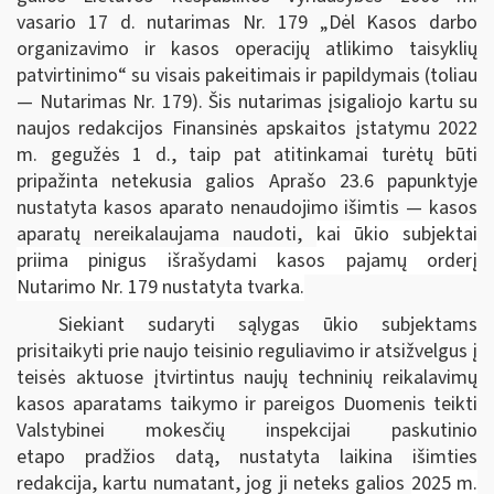
vasario 17 d. nutarimas Nr. 179 „Dėl Kasos darbo
organizavimo ir kasos operacijų atlikimo taisyklių
patvirtinimo“ su visais pakeitimais ir papildymais (toliau
— Nutarimas Nr. 179). Šis nutarimas įsigaliojo kartu su
naujos redakcijos Finansinės apskaitos įstatymu 2022
m. gegužės 1 d., taip pat atitinkamai turėtų būti
pripažinta netekusia galios Aprašo 23.6 papunktyje
nustatyta kasos aparato nenaudojimo išimtis — kasos
aparatų nereikalaujama naudoti,
kai ūkio subjektai
priima pinigus išrašydami kasos pajamų orderį
Nutarimo Nr. 179 nustatyta tvarka.
Siekiant sudaryti sąlygas ūkio subjektams
prisitaikyti prie naujo teisinio reguliavimo ir atsižvelgus į
teisės aktuose įtvirtintus naujų techninių reikalavimų
kasos aparatams taikymo ir pareigos Duomenis teikti
Valstybinei mokesčių inspekcijai paskutinio
etapo
pradžios datą, nustatyta laikina išimties
redakcija, kartu numatant, jog ji neteks galios
2025 m.