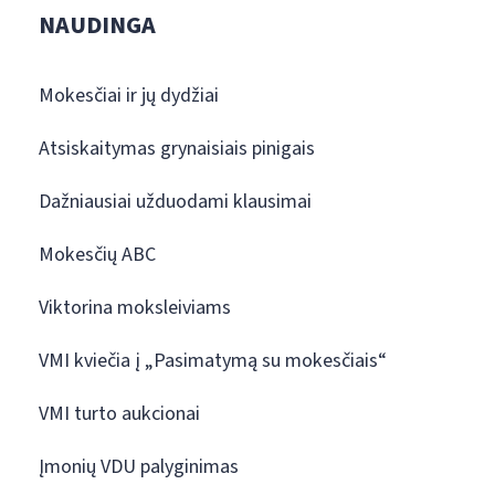
NAUDINGA
Mokesčiai ir jų dydžiai
Atsiskaitymas grynaisiais pinigais
Dažniausiai užduodami klausimai
Mokesčių ABC
Viktorina moksleiviams
VMI kviečia į „Pasimatymą su mokesčiais“
VMI turto aukcionai
Įmonių VDU palyginimas