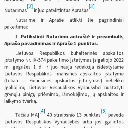
[2]
[3]
Nutarimas
ir juo patvirtintas Aprašas
.
Nutarime ir Apraše atlikti šie pagrindiniai
pakeitimai:
1.
Patikslinti Nutarimo antraštė ir preambulė,
Aprašo pavadinimas ir Aprašo 1 punktas.
Lietuvos Respublikos buhalterinės apskaitos
įstatymo Nr. IX-574 pakeitimo įstatymas įsigaliojo 2022
m. gegužės 1 d. ir juo nauja redakcija išdėstytame
Lietuvos Respublikos finansinės apskaitos įstatyme
(toliau — Finansinės apskaitos įstatymas) nebeliko
įgaliojimų Lietuvos Respublikos Vyriausybei nustatyti
grynųjų pinigų priėmimo, išmokėjimo, jų apskaitos ir
laikymo tvarką.
[4]
[5]
Tačiau MAĮ
40 straipsnio 13 punktas
paveda
Lietuvos Respublikos Vyriausybės arba jos įgaliotos