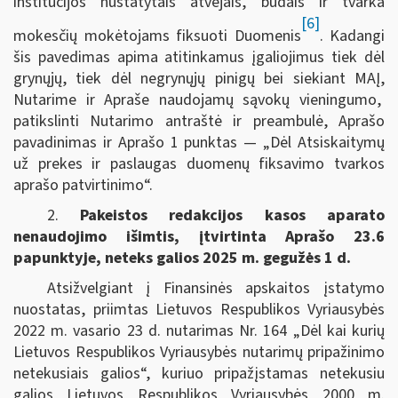
institucijos nustatytais atvejais, būdais ir tvarka
[6]
mokesčių mokėtojams fiksuoti Duomenis
. Kadangi
šis pavedimas apima atitinkamus įgaliojimus tiek dėl
grynųjų, tiek dėl negrynųjų pinigų bei siekiant MAĮ,
Nutarime ir Apraše naudojamų sąvokų vieningumo,
patikslinti Nutarimo antraštė ir preambulė, Aprašo
pavadinimas ir Aprašo 1 punktas — „Dėl Atsiskaitymų
už prekes ir paslaugas duomenų fiksavimo tvarkos
aprašo patvirtinimo“.
2.
Pakeistos redakcijos kasos aparato
nenaudojimo išimtis, įtvirtinta Aprašo 23.6
papunktyje, neteks galios 2025 m. gegužės 1 d.
Atsižvelgiant į Finansinės apskaitos įstatymo
nuostatas, priimtas Lietuvos Respublikos Vyriausybės
2022 m. vasario 23 d. nutarimas Nr. 164 „Dėl kai kurių
Lietuvos Respublikos Vyriausybės nutarimų pripažinimo
netekusiais galios“, kuriuo pripažįstamas netekusiu
galios Lietuvos Respublikos Vyriausybės 2000 m.