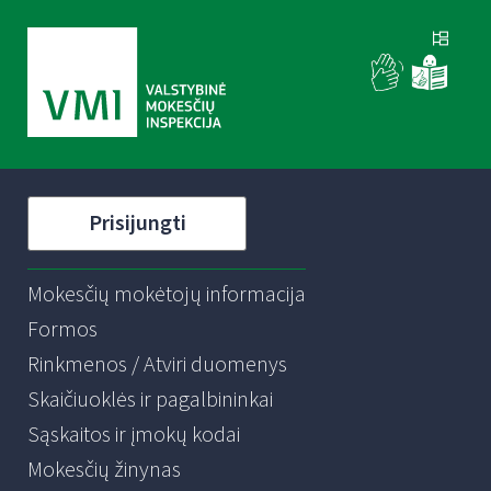
Prisijungti
Mokesčių mokėtojų informacija
Formos
Rinkmenos / Atviri duomenys
Skaičiuoklės ir pagalbininkai
Sąskaitos ir įmokų kodai
Mokesčių žinynas