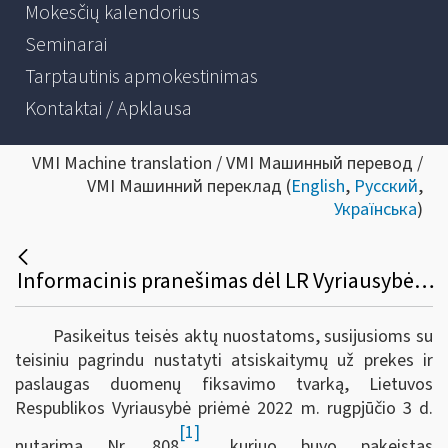
Mokesčių kalendorius
Seminarai
Tarptautinis apmokestinimas
Kontaktai / Apklausa
VMI Machine translation / VMI Машинный перевод /
VMI Машинний переклад (
English
,
Русский
,
Українська
)
Informacinis pranešimas dėl LR Vyriausybės 2002 m. rugpjūčio 13 d. nutarimo Nr. 1283 „Dėl kasos aparatų diegimo ir naudojimo tvarkos aprašo patvirtinimo“ pakeitimo
Pasikeitus teisės aktų nuostatoms, susijusioms su
teisiniu pagrindu nustatyti atsiskaitymų už prekes ir
paslaugas duomenų fiksavimo tvarką, Lietuvos
Respublikos Vyriausybė priėmė 2022 m. rugpjūčio 3 d.
[1]
nutarimą Nr. 808
, kuriuo buvo pakeistas