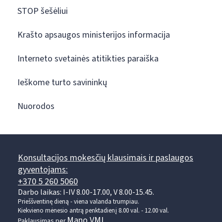
STOP šešėliui
Krašto apsaugos ministerijos informacija
Interneto svetainės atitikties paraiška
Ieškome turto savininkų
Nuorodos
Konsultacijos mokesčių klausimais ir paslaugos
gyventojams:
+370 5 260 5060
Darbo laikas: I-IV 8.00-17.00, V 8.00-15.45.
Prieššventinę dieną - viena valanda trumpiau.
Kiekvieno mėnesio antrą penktadienį 8.00 val. - 12.00 val.
Mano VMI
Paklausimas per