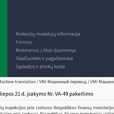
Mokesčių mokėtojų informacija
Formos
Rinkmenos / Atviri duomenys
Skaičiuoklės ir pagalbininkai
Sąskaitos ir įmokų kodai
Machine translation / VMI Машинный перевод / VMI Машин
 liepos 21 d. įsakymo Nr. VA-49 pakeitimo
 inspekcijos prie Lietuvos Respublikos finansų ministerijos
cijos prie Lietuvos Respublikos finansų ministerijos virši