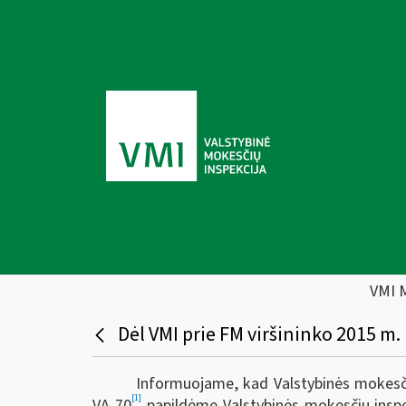
VMI 
Dėl VMI prie FM viršininko 2015 m.
Informuojame, kad Valstybinės mokesčių
[1]
VA-70
papildėme Valstybinės mokesčių inspek