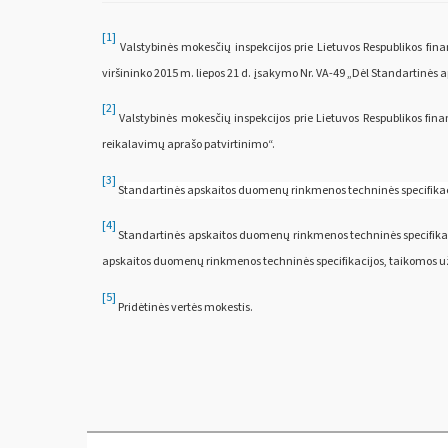
[1]
Valstybinės mokesčių inspekcijos prie Lietuvos Respublikos fina
viršininko 2015 m. liepos 21 d. įsakymo Nr. VA-49 „Dėl Standartinės
[2]
Valstybinės mokesčių inspekcijos prie Lietuvos Respublikos fina
reikalavimų aprašo patvirtinimo“.
[3]
S
tandartinės apskaitos duomenų rinkmenos techninės specifikaci
[4]
Standartinės apskaitos duomenų rinkmenos techninės specifikacij
apskaitos duomenų rinkmenos techninės specifikacijos, taikomos už 20
[5]
Pridėtinės vertės mokestis.