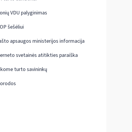
onių VDU palyginimas
OP šešėliui
ašto apsaugos ministerijos informacija
terneto svetainės atitikties paraiška
škome turto savininkų
orodos