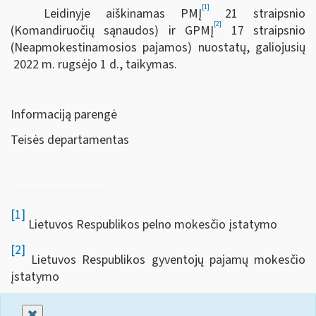
[1]
Leidinyje aiškinamas PMĮ
21 straipsnio
[2]
(Komandiruočių sąnaudos) ir GPMĮ
17 straipsnio
(Neapmokestinamosios pajamos) nuostatų, galiojusių
2022 m. rugsėjo 1 d., taikymas.
Informaciją parengė
Teisės departamentas
[1]
Lietuvos Respublikos pelno mokesčio įstatymo
[2]
Lietuvos Respublikos gyventojų pajamų mokesčio
įstatymo
Uždaryti