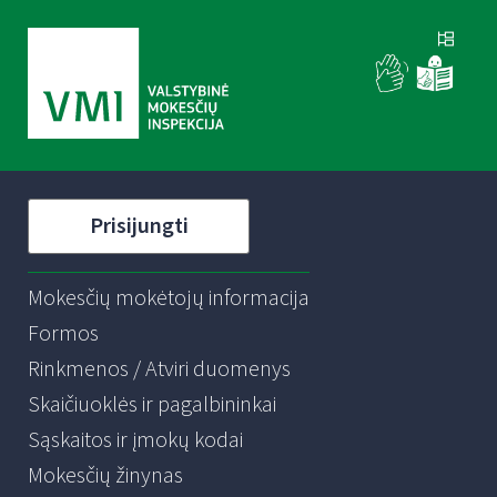
Prisijungti
Mokesčių mokėtojų informacija
Formos
Rinkmenos / Atviri duomenys
Skaičiuoklės ir pagalbininkai
Sąskaitos ir įmokų kodai
Mokesčių žinynas