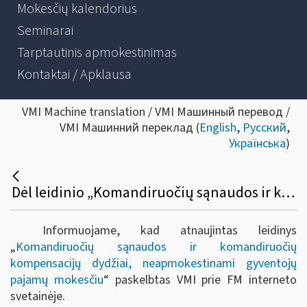
Mokesčių kalendorius
Seminarai
Tarptautinis apmokestinimas
Kontaktai / Apklausa
VMI Machine translation / VMI Машинный перевод /
VMI Машинний переклад (
English
,
Русский
,
Українська
)
Dėl leidinio „Komandiruočių sąnaudos ir komandiruočių kompensacijų dydžiai, neapmokestinami gyventojų pajamų mokesčiu“
Informuojame, kad atnaujintas leidinys
„
Komandiruočių sąnaudos ir komandiruočių
kompensacijų dydžiai, neapmokestinami gyventojų
pajamų mokesčiu
“ paskelbtas VMI prie FM interneto
svetainėje.