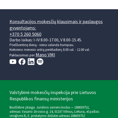
Konsultacijos mokesčių klausimais ir paslaugos
gyventojams:
+370 5 260 5060
Darbo laikas: I-IV 8.00-17.00, V 8.00-15.45.
Prieššventinę dieną - viena valanda trumpiau.
Kiekvieno mėnesio antrą penktadienį 8.00 val. - 12.00 val.
Mano VMI
Paklausimas per
Valstybinė mokesčių inspekcija prie Lietuvos
Respublikos finansų ministerijos
Biudžetinė įstaiga. Juridinio asmens kodas — 188659752,
adresas: Vasario 16-osios g. 14, 01107 Vilnius, Lietuva, el.paštas:
vmi@vmi.lt
, E. pristatymo dėžutės adresas 188659752