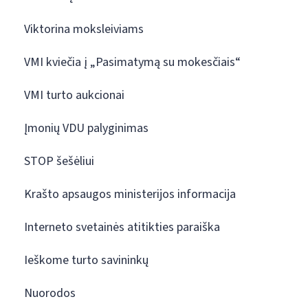
Viktorina moksleiviams
VMI kviečia į „Pasimatymą su mokesčiais“
VMI turto aukcionai
Įmonių VDU palyginimas
STOP šešėliui
Krašto apsaugos ministerijos informacija
Interneto svetainės atitikties paraiška
Ieškome turto savininkų
Nuorodos