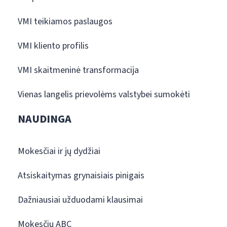
VMI teikiamos paslaugos
VMI kliento profilis
VMI skaitmeninė transformacija
Vienas langelis prievolėms valstybei sumokėti
NAUDINGA
Mokesčiai ir jų dydžiai
Atsiskaitymas grynaisiais pinigais
Dažniausiai užduodami klausimai
Mokesčių ABC