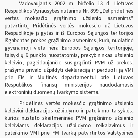
Vadovaujantis 2002 m. birželio 13 d. Lietuvos
Respublikos Vyriausybės nutarimu Nr. 899 „Dėl pridėtinės
vertės mokesčio grąžinimo užsienio asmenims“
patvirtintų Pridėtinės vertės mokesčio už Lietuvos
Respublikoje įsigytas ir iš Europos Sąjungos teritorijos
išgabentas prekes grąžinimo asmenims, kurių nuolatinė
gyvenamoji vieta nėra Europos Sąjungos teritorijoje,
taisyklių 9 punkto nuostatomis,
prekybininkas užsienio
keleivio, pageidaujančio susigrąžinti PVM už prekes,
prašymu privalo užpildyti deklaraciją ir perduoti ją VMI
prie FM ir Muitinės departamentui prie Lietuvos
Respublikos finansų ministerijos naudodamasis
elektroninių duomenų tvarkymo sistema.
Pridėtinės vertės mokesčio grąžinimo užsienio
keleiviui deklaracijos užpildymo ir pateikimo taisyklės,
kurios nustato skaitmeninės PVM grąžinimo užsienio
keleiviams deklaracijos užpildymo reikalavimus ir
pateikimo VMI prie FM tvarką patvirtintos Valstybinės