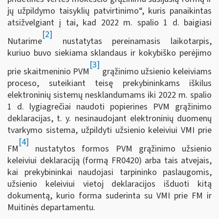
jų užpildymo taisyklių patvirtinimo“, kuris panaikintas
atsižvelgiant į tai, kad 2022 m. spalio 1 d. baigiasi
[2]
Nutarime
nustatytas pereinamasis laikotarpis,
kuriuo buvo siekiama sklandaus ir kokybiško perėjimo
[3]
prie skaitmeninio PVM
grąžinimo užsienio keleiviams
proceso, suteikiant teisę prekybininkams iškilus
elektroninių sistemų nesklandumams iki 2022 m. spalio
1 d. lygiagrečiai naudoti popierines PVM grąžinimo
deklaracijas, t. y. nesinaudojant elektroninių duomenų
tvarkymo sistema, užpildyti užsienio keleiviui VMI prie
[4]
FM
nustatytos formos PVM grąžinimo užsienio
keleiviui deklaraciją (formą FR0420) arba tais atvejais,
kai prekybininkai naudojasi tarpininko paslaugomis,
užsienio keleiviui vietoj deklaracijos išduoti kitą
dokumentą, kurio forma suderinta su VMI prie FM ir
Muitinės departamentu.