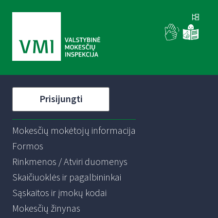
Prisijungti
Mokesčių mokėtojų informacija
Formos
Rinkmenos / Atviri duomenys
Skaičiuoklės ir pagalbininkai
Sąskaitos ir įmokų kodai
Mokesčių žinynas