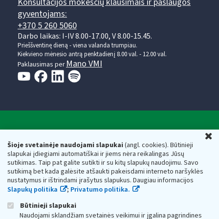
Konsultacijos mokesčių klausimais ir paslaugos
gyventojams:
+370 5 260 5060
Darbo laikas: I-IV 8.00-17.00, V 8.00-15.45.
Prieššventinę dieną - viena valanda trumpiau.
Kiekvieno mėnesio antrą penktadienį 8.00 val. - 12.00 val.
Mano VMI
Paklausimas per
Valstybinė mokesčių inspekcija prie Lietuvos
U
Respublikos finansų ministerijos
Šioje svetainėje naudojami slapukai
(angl. cookies). Būtinieji
slapukai įdiegiami automatiškai ir jiems nėra reikalingas Jūsų
Biudžetinė įstaiga. Juridinio asmens kodas — 188659752,
sutikimas. Taip pat galite sutikti ir su kitų slapukų naudojimu. Savo
adresas: Vasario 16-osios g. 14, 01107 Vilnius, Lietuva, el.paštas:
sutikimą bet kada galėsite atšaukti pakeisdami interneto naršyklės
vmi@vmi.lt
, E. pristatymo dėžutės adresas 188659752
nustatymus ir ištrindami įrašytus slapukus. Daugiau informacijos
Duomenys apie Valstybinę mokesčių inspekciją prie Lietuvos
Slapukų politika
;
Privatumo politika.
Respublikos finansų ministerijos kaupiami ir saugomi Juridinių
asmenų registre
Būtinieji slapukai
Naudojami sklandžiam svetainės veikimui ir įgalina pagrindines