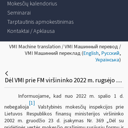
Mokesčių kalendorius
Seminarai
Tarptautinis apmokestinimas
Kontaktai / Apklausa
VMI Machine translation / VMI Машинный перевод /
VMI Машинний переклад (
English
,
Русский
,
Українська
)
Dėl VMI prie FM viršininko 2022 m. rugsėjo 28 d. įsakymo Nr. VA-72
Informuojame, kad nuo 2022 m. spalio 1 d.
[1]
nebegalioja
Valstybinės mokesčių inspekcijos prie
Lietuvos Respublikos finansų ministerijos viršininko
2002 m. gruodžio 23 d. įsakymas Nr. 369 „Dėl su
pridėtinės vertės mokesčio grąžinimu susijusių formų ir