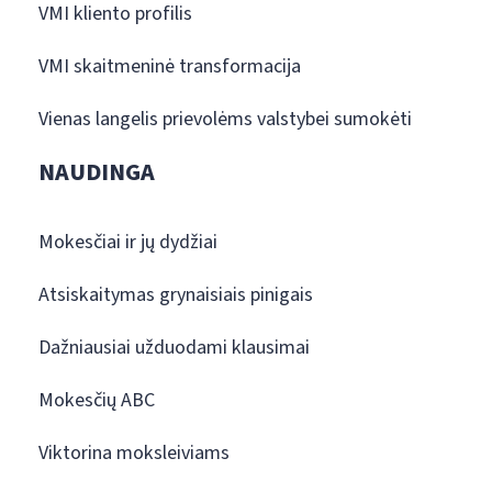
VMI kliento profilis
VMI skaitmeninė transformacija
Vienas langelis prievolėms valstybei sumokėti
NAUDINGA
Mokesčiai ir jų dydžiai
Atsiskaitymas grynaisiais pinigais
Dažniausiai užduodami klausimai
Mokesčių ABC
Viktorina moksleiviams