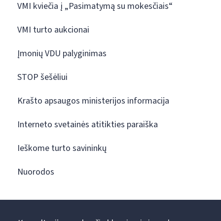
VMI kviečia į „Pasimatymą su mokesčiais“
VMI turto aukcionai
Įmonių VDU palyginimas
STOP šešėliui
Krašto apsaugos ministerijos informacija
Interneto svetainės atitikties paraiška
Ieškome turto savininkų
Nuorodos