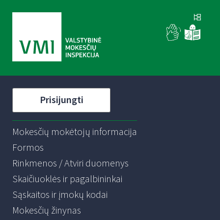
Prisijungti
Mokesčių mokėtojų informacija
Formos
Rinkmenos / Atviri duomenys
Skaičiuoklės ir pagalbininkai
Sąskaitos ir įmokų kodai
Mokesčių žinynas