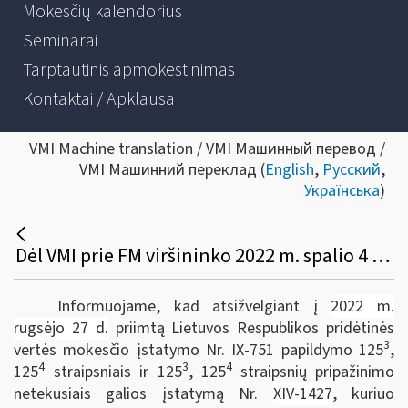
Mokesčių kalendorius
Seminarai
Tarptautinis apmokestinimas
Kontaktai / Apklausa
VMI Machine translation / VMI Машинный перевод /
VMI Машинний переклад (
English
,
Русский
,
Українська
)
Dėl VMI prie FM viršininko 2022 m. spalio 4 d. įsakymo Nr. VA-75
Informuojame, kad atsižvelgiant į
2022 m.
rugsėjo 27 d.
priimtą Lietuvos Respublikos pridėtinės
3
vertės mokesčio įstatymo Nr. IX-751 papildymo 125
,
4
3
4
125
straipsniais ir 125
, 125
straipsnių pripažinimo
netekusiais galios įstatymą Nr.
XIV-1427
, kuriuo