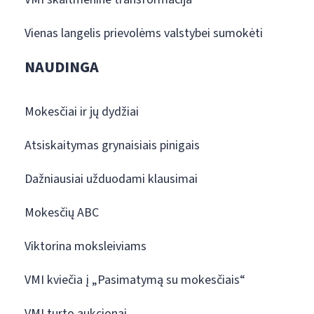
Vienas langelis prievolėms valstybei sumokėti
NAUDINGA
Mokesčiai ir jų dydžiai
Atsiskaitymas grynaisiais pinigais
Dažniausiai užduodami klausimai
Mokesčių ABC
Viktorina moksleiviams
VMI kviečia į „Pasimatymą su mokesčiais“
VMI turto aukcionai