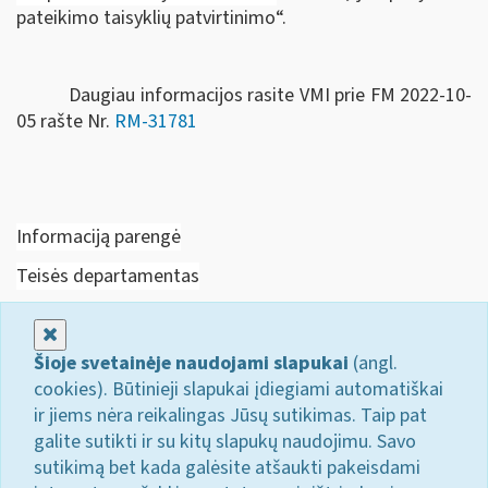
pateikimo taisyklių patvirtinimo“.
Daugiau informacijos rasite VMI prie FM 2022-10-
05 rašte Nr.
RM-31781
Informaciją parengė
Teisės departamentas
Uždaryti
Šioje svetainėje naudojami slapukai
(angl.
cookies). Būtinieji slapukai įdiegiami automatiškai
ir jiems nėra reikalingas Jūsų sutikimas. Taip pat
galite sutikti ir su kitų slapukų naudojimu. Savo
sutikimą bet kada galėsite atšaukti pakeisdami