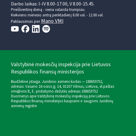
Darbo laikas: I-IV 8.00-17.00, V 8.00-15.45.
Prieššventinę dieną - viena valanda trumpiau.
Kiekvieno mėnesio antrą penktadienį 8.00 val. - 12.00 val.
Mano VMI
Paklausimas per
Valstybinė mokesčių inspekcija prie Lietuvos
Respublikos finansų ministerijos
Biudžetinė įstaiga. Juridinio asmens kodas — 188659752,
adresas: Vasario 16-osios g. 14, 01107 Vilnius, Lietuva, el.paštas:
vmi@vmi.lt
, E. pristatymo dėžutės adresas 188659752
Duomenys apie Valstybinę mokesčių inspekciją prie Lietuvos
Respublikos finansų ministerijos kaupiami ir saugomi Juridinių
asmenų registre