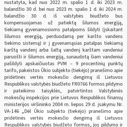
nustatyta, kad nuo 2022 m. spalio 1 d. iki 2023 m.
balandžio 30 d. bei nuo 2023 m. spalio 1 d. iki 2024 m.
balandžio 30 d. iš valstybės biudžeto bus
kompensuojamas už patiektą šilumos energiją,
tiekiamą gyvenamosioms patalpoms šildyti (įskaitant
šilumos energiją, perduodamą per karšto vandens
tiekimo sistemą) ir į gyvenamąsias patalpas tiekiamą
karštą vandenį arba šaltą vandenį karštam vandeniui
paruošti ir šilumos energiją, sunaudotą šiam vandeniui
pašildyti apskaičiuotas PVM – 9 procentinių punktų
tarifo, pakeistos Ūkio subjekto (tiekėjo) pranešimo apie
pridėtinės vertės mokesčio dengimą iš Lietuvos
Respublikos valstybės biudžeto FR0766 formos pildymo
ir pateikimo taisyklės, patvirtintos Valstybinės
mokesčių inspekcijos prie Lietuvos Respublikos finansų
ministerijos viršininko 2004 m. liepos 29 d. įsakymu Nr.
VA-146 „Dėl
Ūkio subjekto (tiekėjo) pranešimo apie
pridėtinės vertės mokesčio dengimą iš Lietuvos
Respublikos valstybės biudžeto
formos, jos pildymo ir