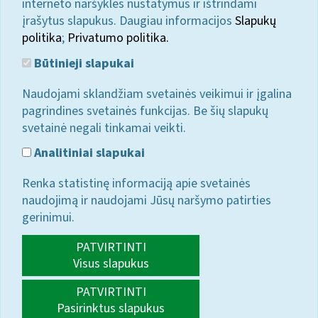
interneto naršyklės nustatymus ir ištrindami
įrašytus slapukus. Daugiau informacijos
Slapukų
politika
;
Privatumo politika.
Būtinieji slapukai
Naudojami sklandžiam svetainės veikimui ir įgalina
pagrindines svetainės funkcijas. Be šių slapukų
svetainė negali tinkamai veikti.
Analitiniai slapukai
Renka statistinę informaciją apie svetainės
naudojimą ir naudojami Jūsų naršymo patirties
gerinimui.
PATVIRTINTI
Visus slapukus
PATVIRTINTI
Pasirinktus slapukus