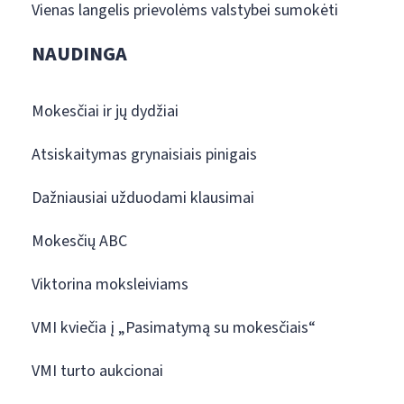
Vienas langelis prievolėms valstybei sumokėti
NAUDINGA
Mokesčiai ir jų dydžiai
Atsiskaitymas grynaisiais pinigais
Dažniausiai užduodami klausimai
Mokesčių ABC
Viktorina moksleiviams
VMI kviečia į „Pasimatymą su mokesčiais“
VMI turto aukcionai