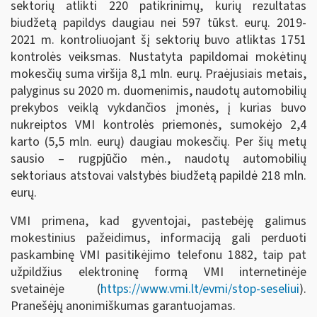
sektorių atlikti 220 patikrinimų, kurių rezultatas
biudžetą papildys daugiau nei 597 tūkst. eurų. 2019-
2021 m. kontroliuojant šį sektorių buvo atliktas 1751
kontrolės veiksmas. Nustatyta papildomai mokėtinų
mokesčių suma viršija 8,1 mln. eurų. Praėjusiais metais,
palyginus su 2020 m. duomenimis, naudotų automobilių
prekybos veiklą vykdančios įmonės, į kurias buvo
nukreiptos VMI kontrolės priemonės, sumokėjo 2,4
karto (5,5 mln. eurų) daugiau mokesčių. Per šių metų
sausio – rugpjūčio mėn., naudotų automobilių
sektoriaus atstovai valstybės biudžetą papildė 218 mln.
eurų.
VMI primena, kad gyventojai, pastebėję galimus
mokestinius pažeidimus, informaciją gali perduoti
paskambinę VMI pasitikėjimo telefonu 1882, taip pat
užpildžius elektroninę formą VMI internetinėje
svetainėje (
https://www.vmi.lt/evmi/stop-seseliui
).
Pranešėjų anonimiškumas garantuojamas.