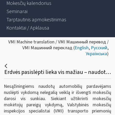
Mokesčių kalendorius
Seminarai
Tarptautinis apmokestinimas
Kontaktai / Apklausa
VMI Machine translation / VMI Машинный перевод /
VMI Машинний переклад (
English
,
Русский
,
Українська
)
Erdvės pasislėpti lieka vis mažiau – naudotų automobilių pardavėjų kontrolė vykdoma realiu laiku
Nesąžiningiems naudotų automobilių pardavėjams
nuslėpti vykdomą nelegalią veiklą ir išvengti mokesčių
darosi vis sunkiau. Siekiant užtikrinti mokesčių
mokėtojų pareigų vykdymą, Valstybinės mokesčių
inspekcijos specialistai (VMI) transporto priemonių