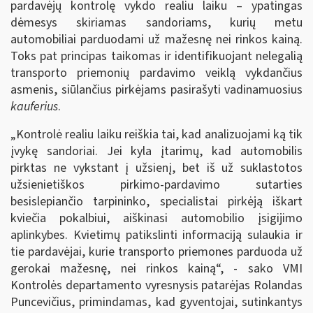
pardavėjų kontrolę vykdo realiu laiku – ypatingas
dėmesys skiriamas sandoriams, kurių metu
automobiliai parduodami už mažesnę nei rinkos kainą.
Toks pat principas taikomas ir identifikuojant nelegalią
transporto priemonių pardavimo veiklą vykdančius
asmenis, siūlančius pirkėjams pasirašyti vadinamuosius
kauferius
.
„Kontrolė realiu laiku reiškia tai, kad analizuojami ką tik
įvykę sandoriai. Jei kyla įtarimų, kad automobilis
pirktas ne vykstant į užsienį, bet iš už suklastotos
užsienietiškos pirkimo-pardavimo sutarties
besislepiančio tarpininko, specialistai pirkėją iškart
kviečia pokalbiui, aiškinasi automobilio įsigijimo
aplinkybes. Kvietimų patikslinti informaciją sulaukia ir
tie pardavėjai, kurie transporto priemones parduoda už
gerokai mažesnę, nei rinkos kainą“, - sako VMI
Kontrolės departamento vyresnysis patarėjas Rolandas
Puncevičius, primindamas, kad gyventojai, sutinkantys