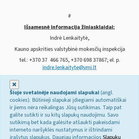
#
Išsamesnė informacija žiniasklaidai:
Indrė Lenkaitytė,
Kauno apskrities valstybinė mokesčių inspekcija
tel.: +370 37 466 765, +370 698 37867; el. p.
indre.lenkaityte@vmi.lt
Uždaryti
Šioje svetainėje naudojami slapukai
(angl.
cookies). Būtinieji slapukai įdiegiami automatiškai
ir jiems nėra reikalingas Jūsų sutikimas. Taip pat
galite sutikti ir su kitų slapukų naudojimu. Savo
sutikimą bet kada galėsite atšaukti pakeisdami
interneto naršyklės nustatymus ir ištrindami
įrašytus slapukus. Daugiau informacijos
Slapukų