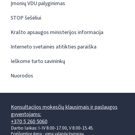
Įmonių VDU palyginimas
STOP šešėliui
Krašto apsaugos ministerijos informacija
Interneto svetainės atitikties paraiška
Ieškome turto savininkų
Nuorodos
Konsultacijos mokesčių klausimais ir paslaugos
gyventojams:
+370 5 260 5060
Darbo laikas: I-IV 8.00-17.00, V 8.00-15.45.
Prieššventinę dieną - viena valanda trumpiau.