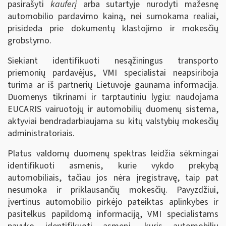
pasirašyti
kauferį
arba sutartyje nurodyti mažesnę
automobilio pardavimo kainą, nei sumokama realiai,
prisideda prie dokumentų klastojimo ir mokesčių
grobstymo.
Siekiant identifikuoti nesąžiningus transporto
priemonių pardavėjus, VMI specialistai neapsiriboja
turima ar iš partnerių Lietuvoje gaunama informacija.
Duomenys tikrinami ir tarptautiniu lygiu: naudojama
EUCARIS vairuotojų ir automobilių duomenų sistema,
aktyviai bendradarbiaujama su kitų valstybių mokesčių
administratoriais.
Platus valdomų duomenų spektras leidžia sėkmingai
identifikuoti asmenis, kurie vykdo prekybą
automobiliais, tačiau jos nėra įregistravę, taip pat
nesumoka ir priklausančių mokesčių. Pavyzdžiui,
įvertinus automobilio pirkėjo pateiktas aplinkybes ir
pasitelkus papildomą informaciją, VMI specialistams