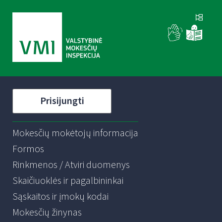
Prisijungti
Mokesčių mokėtojų informacija
Formos
Rinkmenos / Atviri duomenys
Skaičiuoklės ir pagalbininkai
Sąskaitos ir įmokų kodai
Mokesčių žinynas