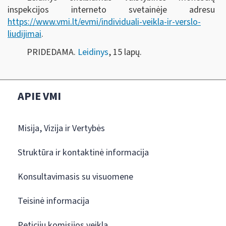
inspekcijos interneto svetainėje adresu
https://www.vmi.lt/evmi/individuali-veikla-ir-verslo-
liudijimai
.
PRIDEDAMA.
Leidinys
, 15 lapų.
APIE VMI
Misija, Vizija ir Vertybės
Struktūra ir kontaktinė informacija
Konsultavimasis su visuomene
Teisinė informacija
Peticijų komisijos veikla