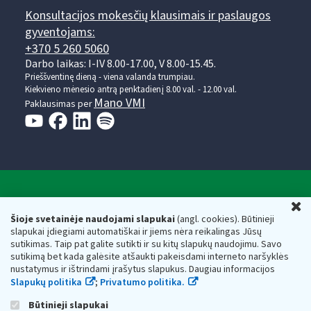
Konsultacijos mokesčių klausimais ir paslaugos
gyventojams:
+370 5 260 5060
Darbo laikas: I-IV 8.00-17.00, V 8.00-15.45.
Prieššventinę dieną - viena valanda trumpiau.
Kiekvieno mėnesio antrą penktadienį 8.00 val. - 12.00 val.
Mano VMI
Paklausimas per
Valstybinė mokesčių inspekcija prie Lietuvos
U
Respublikos finansų ministerijos
Šioje svetainėje naudojami slapukai
(angl. cookies). Būtinieji
slapukai įdiegiami automatiškai ir jiems nėra reikalingas Jūsų
Biudžetinė įstaiga. Juridinio asmens kodas — 188659752,
sutikimas. Taip pat galite sutikti ir su kitų slapukų naudojimu. Savo
adresas: Vasario 16-osios g. 14, 01107 Vilnius, Lietuva, el.paštas:
sutikimą bet kada galėsite atšaukti pakeisdami interneto naršyklės
vmi@vmi.lt
, E. pristatymo dėžutės adresas 188659752
nustatymus ir ištrindami įrašytus slapukus. Daugiau informacijos
Duomenys apie Valstybinę mokesčių inspekciją prie Lietuvos
Slapukų politika
;
Privatumo politika.
Respublikos finansų ministerijos kaupiami ir saugomi Juridinių
asmenų registre
Būtinieji slapukai