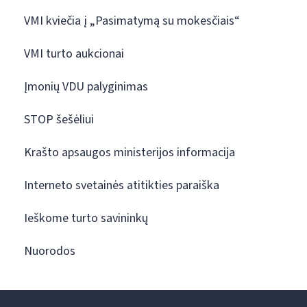
VMI kviečia į „Pasimatymą su mokesčiais“
VMI turto aukcionai
Įmonių VDU palyginimas
STOP šešėliui
Krašto apsaugos ministerijos informacija
Interneto svetainės atitikties paraiška
Ieškome turto savininkų
Nuorodos