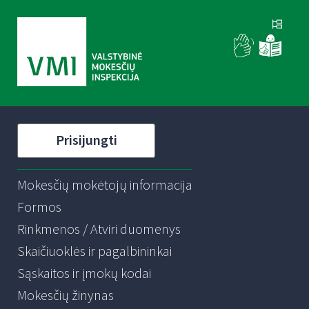
Prisijungti
Mokesčių mokėtojų informacija
Formos
Rinkmenos / Atviri duomenys
Skaičiuoklės ir pagalbininkai
Sąskaitos ir įmokų kodai
Mokesčių žinynas