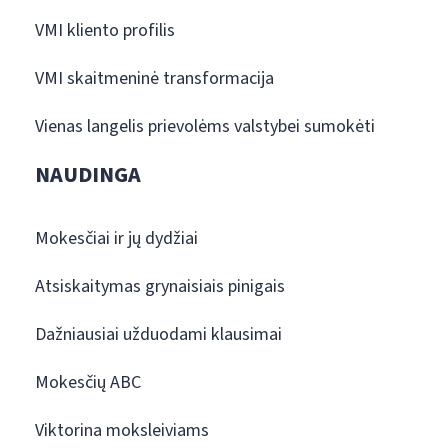
VMI kliento profilis
VMI skaitmeninė transformacija
Vienas langelis prievolėms valstybei sumokėti
NAUDINGA
Mokesčiai ir jų dydžiai
Atsiskaitymas grynaisiais pinigais
Dažniausiai užduodami klausimai
Mokesčių ABC
Viktorina moksleiviams