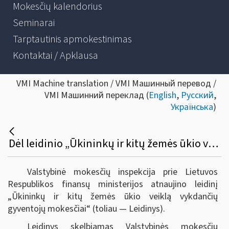
Mokesčių kalendorius
Seminarai
Tarptautinis apmokestinimas
Kontaktai / Apklausa
VMI Machine translation / VMI Машинный перевод /
VMI Машинний переклад (
English
,
Русский
,
Українська
)
Dėl leidinio „Ūkininkų ir kitų žemės ūkio veiklą vykdančių gyventojų mokesčiai“ atnaujinimo
Valstybinė mokesčių inspekcija prie Lietuvos
Respublikos finansų ministerijos atnaujino leidinį
„Ūkininkų ir kitų žemės ūkio veiklą vykdančių
gyventojų mokesčiai“ (toliau — Leidinys).
Leidinys skelbiamas Valstybinės mokesčių