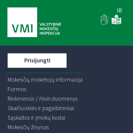
Prisijungti
Mokesčių mokėtojų informacija
Formos
Rinkmenos / Atviri duomenys
Skaičiuoklės ir pagalbininkai
Sąskaitos ir įmokų kodai
Mokesčių žinynas