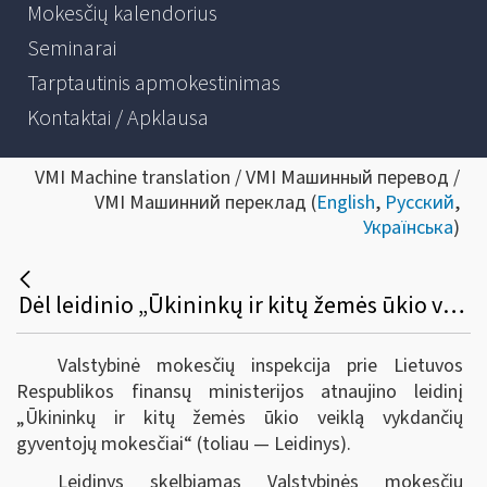
Mokesčių kalendorius
Seminarai
Tarptautinis apmokestinimas
Kontaktai / Apklausa
VMI Machine translation / VMI Машинный перевод /
VMI Машинний переклад (
English
,
Русский
,
Українська
)
Dėl leidinio „Ūkininkų ir kitų žemės ūkio veiklą vykdančių gyventojų mokesčiai“ atnaujinimo
Valstybinė mokesčių inspekcija prie Lietuvos
Respublikos finansų ministerijos atnaujino leidinį
„Ūkininkų ir kitų žemės ūkio veiklą vykdančių
gyventojų mokesčiai“ (toliau — Leidinys).
Leidinys skelbiamas Valstybinės mokesčių