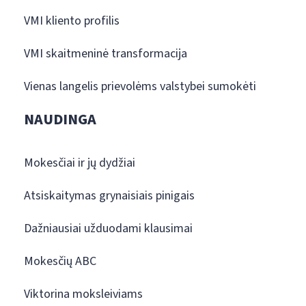
VMI kliento profilis
VMI skaitmeninė transformacija
Vienas langelis prievolėms valstybei sumokėti
NAUDINGA
Mokesčiai ir jų dydžiai
Atsiskaitymas grynaisiais pinigais
Dažniausiai užduodami klausimai
Mokesčių ABC
Viktorina moksleiviams