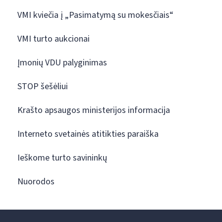
VMI kviečia į „Pasimatymą su mokesčiais“
VMI turto aukcionai
Įmonių VDU palyginimas
STOP šešėliui
Krašto apsaugos ministerijos informacija
Interneto svetainės atitikties paraiška
Ieškome turto savininkų
Nuorodos