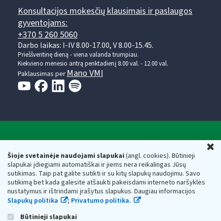
Konsultacijos mokesčių klausimais ir paslaugos
gyventojams:
+370 5 260 5060
Darbo laikas: I-IV 8.00-17.00, V 8.00-15.45.
Prieššventinę dieną - viena valanda trumpiau.
Kiekvieno mėnesio antrą penktadienį 8.00 val. - 12.00 val.
Mano VMI
Paklausimas per
Valstybinė mokesčių inspekcija prie Lietuvos
U
Respublikos finansų ministerijos
Šioje svetainėje naudojami slapukai
(angl. cookies). Būtinieji
slapukai įdiegiami automatiškai ir jiems nėra reikalingas Jūsų
Biudžetinė įstaiga. Juridinio asmens kodas — 188659752,
sutikimas. Taip pat galite sutikti ir su kitų slapukų naudojimu. Savo
adresas: Vasario 16-osios g. 14, 01107 Vilnius, Lietuva, el.paštas:
sutikimą bet kada galėsite atšaukti pakeisdami interneto naršyklės
vmi@vmi.lt
, E. pristatymo dėžutės adresas 188659752
nustatymus ir ištrindami įrašytus slapukus. Daugiau informacijos
Duomenys apie Valstybinę mokesčių inspekciją prie Lietuvos
Slapukų politika
;
Privatumo politika.
Respublikos finansų ministerijos kaupiami ir saugomi Juridinių
asmenų registre
Būtinieji slapukai