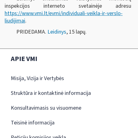
inspekcijos interneto svetainėje adresu
https://www.vmi.lt/evmi/individuali-veikla-ir-verslo-
liudijimai
.
PRIDEDAMA.
Leidinys
, 15 lapų.
APIE VMI
Misija, Vizija ir Vertybės
Struktūra ir kontaktinė informacija
Konsultavimasis su visuomene
Teisinė informacija
Peticijų komisijos veikla