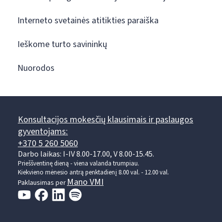
Interneto svetainės atitikties paraiška
Ieškome turto savininkų
Nuorodos
Konsultacijos mokesčių klausimais ir paslaugos
gyventojams:
+370 5 260 5060
Darbo laikas: I-IV 8.00-17.00, V 8.00-15.45.
Prieššventinę dieną - viena valanda trumpiau.
Kiekvieno mėnesio antrą penktadienį 8.00 val. - 12.00 val.
Mano VMI
Paklausimas per