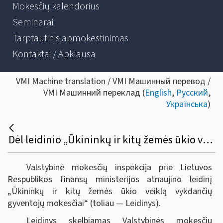
Mokesčių kalendorius
Seminarai
Tarptautinis apmokestinimas
Kontaktai / Apklausa
VMI Machine translation / VMI Машинный перевод /
VMI Машинний переклад (
English
,
Русский
,
Українська
)
Dėl leidinio „Ūkininkų ir kitų žemės ūkio veiklą vykdančių gyventojų mokesčiai“ atnaujinimo
Valstybinė mokesčių inspekcija prie Lietuvos
Respublikos finansų ministerijos atnaujino leidinį
„Ūkininkų ir kitų žemės ūkio veiklą vykdančių
gyventojų mokesčiai“ (toliau — Leidinys).
Leidinys skelbiamas Valstybinės mokesčių