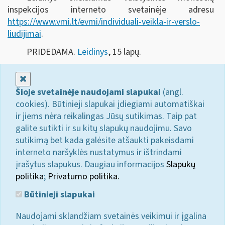
inspekcijos interneto svetainėje adresu
https://www.vmi.lt/evmi/individuali-veikla-ir-verslo-
liudijimai
.
PRIDEDAMA.
Leidinys
, 15 lapų.
Uždaryti
Šioje svetainėje naudojami slapukai
(angl.
cookies). Būtinieji slapukai įdiegiami automatiškai
ir jiems nėra reikalingas Jūsų sutikimas. Taip pat
galite sutikti ir su kitų slapukų naudojimu. Savo
sutikimą bet kada galėsite atšaukti pakeisdami
interneto naršyklės nustatymus ir ištrindami
įrašytus slapukus. Daugiau informacijos
Slapukų
politika
;
Privatumo politika.
Būtinieji slapukai
Naudojami sklandžiam svetainės veikimui ir įgalina