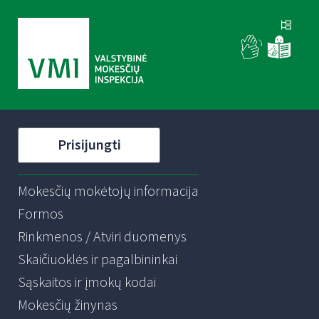
Prisijungti
Mokesčių mokėtojų informacija
Formos
Rinkmenos / Atviri duomenys
Skaičiuoklės ir pagalbininkai
Sąskaitos ir įmokų kodai
Mokesčių žinynas