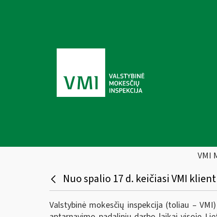
VMI 
Nuo spalio 17 d. keičiasi VMI klie
Valstybinė mokesčių inspekcija (toliau – VMI)
aptarnavimo padalinių darbo laikai visoje Lie