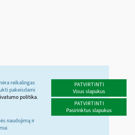
 nėra reikalingas
PATVIRTINTI
aukti pakeisdami
Visus slapukus
ivatumo politika.
PATVIRTINTI
Pasirinktus slapukus
nės naudojimą ir
mui.