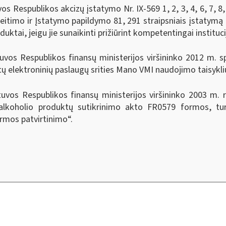
 Respublikos akcizų įstatymo Nr. IX-569 1, 2, 3, 4, 6, 7, 8, 9
akeitimo ir Įstatymo papildymo 81, 291 straipsniais įstatymą 
tai, jeigu jie sunaikinti prižiūrint kompetentingai institucija
uvos Respublikos finansų ministerijos viršininko 2012 m. s
ų elektroninių paslaugų srities Mano VMI naudojimo taisyklių
tuvos Respublikos finansų ministerijos viršininko 2003 m.
alkoholio produktų sutikrinimo akto FR0579 formos, tu
rmos patvirtinimo“.