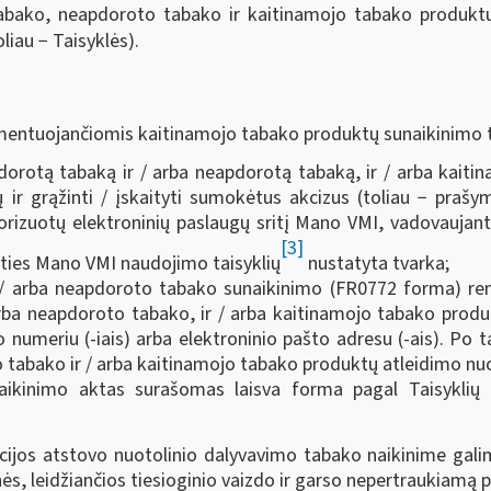
bako, neapdoroto tabako ir kaitinamojo tabako produktų 
oliau − Taisyklės).
amentuojančiomis kaitinamojo tabako produktų sunaikinimo 
rotą tabaką ir / arba neapdorotą tabaką, ir / arba kaitina
ų ir grąžinti / įskaityti sumokėtus akcizus (toliau − prašy
orizuotų elektroninių paslaugų sritį Mano VMI, vadovaujanti
[3]
ities Mano VMI naudojimo taisyklių
nustatyta tvarka;
/ arba neapdoroto tabako sunaikinimo (FR0772 forma) reng
rba neapdoroto tabako, ir / arba kaitinamojo tabako produkt
 numeriu (-iais) arba elektroninio pašto adresu (-ais). P
 tabako ir / arba kaitinamojo tabako produktų atleidimo nuo
ikinimo aktas surašomas laisva forma pagal Taisyklių 
ijos atstovo nuotolinio dalyvavimo tabako naikinime galim
ės, leidžiančios tiesioginio vaizdo ir garso nepertraukiamą 