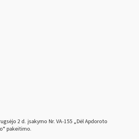
 rugsėjo 2 d. įsakymo Nr. VA-155 „Dėl Apdoroto
mo“ pakeitimo.