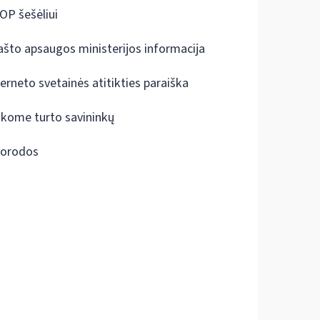
OP šešėliui
ašto apsaugos ministerijos informacija
terneto svetainės atitikties paraiška
škome turto savininkų
orodos