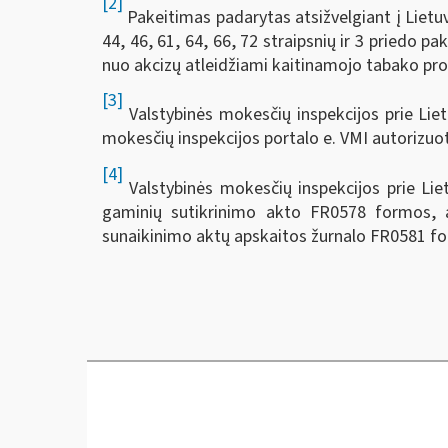
[2]
Pakeitimas padarytas atsižvelgiant į Lietuvos
44, 46, 61, 64, 66, 72 straipsnių ir 3 priedo p
nuo akcizų atleidžiami kaitinamojo tabako produk
[3]
Valstybinės mokesčių inspekcijos prie Liet
mokesčių inspekcijos portalo e. VMI autorizuot
[4]
Valstybinės mokesčių inspekcijos prie Lie
gaminių sutikrinimo akto FR0578 formos, 
sunaikinimo aktų apskaitos žurnalo FR0581 fo