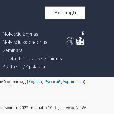
Prisijungti
Mokesčių žinynas
Mokesčių kalendorius
Seminarai
Tarptautinis apmokestinimas
Kontaktai / Apklausa
ний переклад (
English
,
Русский
,
Українська
)
iršininko 2022 m. spalio 10 d. įsakymu Nr. VA-