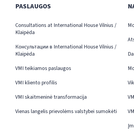
PASLAUGOS
N
Consultations at International House Vilnius /
Mo
Klaipėda
At
Консультации в International House Vilnius /
Klaipėda
Da
VMI teikiamos paslaugos
Mo
VMI kliento profilis
Vi
VMI skaitmeninė transformacija
VM
Vienas langelis prievolėms valstybei sumokėti
VM
Įm