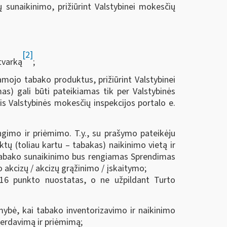
sunaikinimo, prižiūrint Valstybinei mokesčių
[2]
tvarką
;
mojo tabako produktus, prižiūrint Valstybinei
mas) gali būti pateikiamas tik per Valstybinės
s Valstybinės mokesčių inspekcijos portalo e.
imo ir priėmimo. T.y., su prašymo pateikėju
ų (toliau kartu ‒ tabakas) naikinimo vietą ir
o tabako sunaikinimo bus rengiamas Sprendimas
 akcizų / akcizų grąžinimo / įskaitymo;
16 punkto nuostatas, o ne užpildant Turto
ybė, kai tabako inventorizavimo ir naikinimo
perdavimą ir priėmimą;