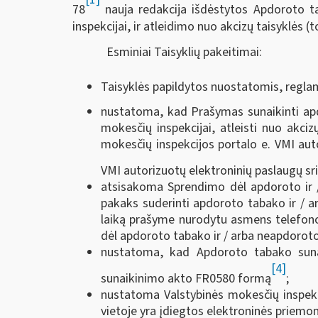
78
nauja redakcija išdėstytos Apdoroto ta
inspekcijai, ir atleidimo nuo akcizų taisyklės (t
Esminiai Taisyklių pakeitimai:
Taisyklės papildytos nuostatomis, regl
nustatoma, kad Prašymas sunaikinti apdo
mokesčių inspekcijai, atleisti nuo akciz
mokesčių inspekcijos portalo e. VMI aut
VMI autorizuotų elektroninių paslaugų sr
atsisakoma Sprendimo dėl apdoroto ir 
pakaks suderinti apdoroto tabako ir / a
laiką prašyme nurodytu asmens telefono
dėl apdoroto tabako ir / arba neapdoroto
nustatoma, kad Apdoroto tabako suna
[4]
sunaikinimo akto FR0580 formą
;
nustatoma Valstybinės mokesčių inspekc
vietoje yra įdiegtos elektroninės priemon