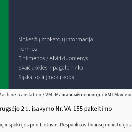
Mokesčių mokėtojų informacija
Formos
Rinkmenos / Atviri duomenys
Skaičiuoklės ir pagalbininkai
Sąskaitos ir įmokų kodai
Machine translation / VMI Машинный перевод / VMI Машин
 rugsėjo 2 d. įsakymo Nr. VA-155 pakeitimo
inspekcijos prie Lietuvos Respublikos finansų ministerijos v