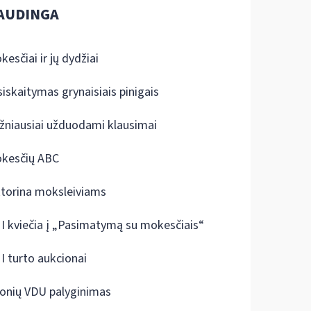
AUDINGA
kesčiai ir jų dydžiai
siskaitymas grynaisiais pinigais
žniausiai užduodami klausimai
kesčių ABC
ktorina moksleiviams
I kviečia į „Pasimatymą su mokesčiais“
I turto aukcionai
onių VDU palyginimas