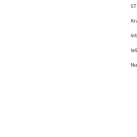
ST
Kr
In
Ie
Nu