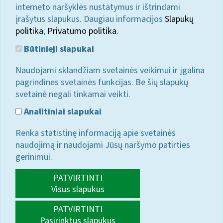
interneto naršyklės nustatymus ir ištrindami
įrašytus slapukus. Daugiau informacijos
Slapukų
politika
;
Privatumo politika.
Būtinieji slapukai
Naudojami sklandžiam svetainės veikimui ir įgalina
pagrindines svetainės funkcijas. Be šių slapukų
svetainė negali tinkamai veikti.
Analitiniai slapukai
Renka statistinę informaciją apie svetainės
naudojimą ir naudojami Jūsų naršymo patirties
gerinimui.
PATVIRTINTI
Visus slapukus
PATVIRTINTI
Pasirinktus slapukus