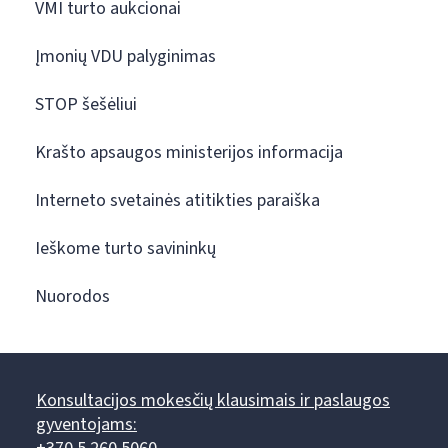
VMI turto aukcionai
Įmonių VDU palyginimas
STOP šešėliui
Krašto apsaugos ministerijos informacija
Interneto svetainės atitikties paraiška
Ieškome turto savininkų
Nuorodos
Konsultacijos mokesčių klausimais ir paslaugos
gyventojams: