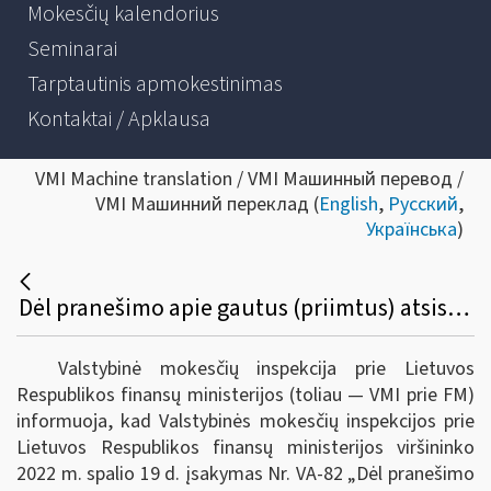
Mokesčių kalendorius
Seminarai
Tarptautinis apmokestinimas
Kontaktai / Apklausa
VMI Machine translation / VMI Машинный перевод /
VMI Машинний переклад (
English
,
Русский
,
Українська
)
Dėl pranešimo apie gautus (priimtus) atsiskaitymus ir/ar bet kokius kitus mokėjimus pagal sandorį grynaisiais pinigais PRC915 formos, papildomo lapo PRC915P formos bei jos užpildymo ir pateikimo taisyklių patvirtinimo
Valstybinė mokesčių inspekcija prie Lietuvos
Respublikos finansų ministerijos (toliau ― VMI prie FM)
informuoja, kad Valstybinės mokesčių inspekcijos prie
Lietuvos Respublikos finansų ministerijos viršininko
2022 m. spalio 19 d. įsakymas Nr. VA-82 „Dėl pranešimo