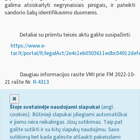
galima atsiskaityti negrynaisiais pinigais, ir pateikti
sandorio šalių identifikavimo duomenis.
Detaliai su priimtu teisės aktu galite susipažinti:
https://www.e-
tar.lt/portal/lt/legalAct/2e4c1eb0503611edbc04912de
Daugiau informacijos rasite VMI prie FM 2022-10-
21 rašte Nr.
R-4313
Uždaryti
Šioje svetainėje naudojami slapukai
(angl.
cookies). Būtinieji slapukai įdiegiami automatiškai
ir jiems nėra reikalingas Jūsų sutikimas. Taip pat
galite sutikti ir su kitų slapukų naudojimu. Savo
sutikimą bet kada galėsite atšaukti pakeisdami