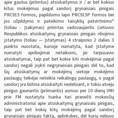
apie gautus (priimtus) atsiskaitymus ir / ar bet kokius
kitus mokėjimus pagal sandorį grynaisiais pinigais
PRC915 formos, papildomo lapo PRC915P formos bei
jos užpildymo ir pateikimo taisyklių patvirtinimo“
(toliau - Įsakymas) priimtas vadovaujantis Lietuvos
Respublikos atsiskaitymų grynaisiais pinigais ribojimo
įstatymo (toliau ― Įstatymas) 4 straipsnio 2 dalies 3
punkto nuostata, kurioje numatyta, kad Įstatyme
numatyti apribojimai netaikomi, jei tarpusavio
atsiskaitymai, taip pat bet kokie kiti mokėjimai pagal
sandorį negali įvykti negrynaisiais pinigais dėl to, kad
šių atsiskaitymų ar mokėjimų vietoje mokėjimo
paslaugų teikėjai neteikia reikalingų paslaugų, o pagal
sandorį yra būtina atsiskaityti nedelsiant, ir tokiu atveju
pinigus gaunantis (priimantis) asmuo per 10 dienų VMI
prie FM nustatyta tvarka turi pranešti mokesčių
administratoriui apie atsiskaitymų grynaisiais pinigais,
taip pat bet kokių kitų mokėjimų pagal sandorį
grynaisiais pinigais faktą, aplinkybes, dėl kurių nebuvo