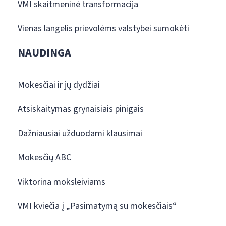
VMI skaitmeninė transformacija
Vienas langelis prievolėms valstybei sumokėti
NAUDINGA
Mokesčiai ir jų dydžiai
Atsiskaitymas grynaisiais pinigais
Dažniausiai užduodami klausimai
Mokesčių ABC
Viktorina moksleiviams
VMI kviečia į „Pasimatymą su mokesčiais“