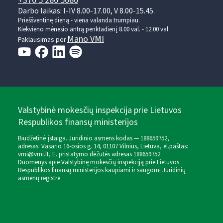
+370 5 260 5060
Darbo laikas: I-IV 8.00-17.00, V 8.00-15.45.
Prieššventinę dieną - viena valanda trumpiau.
Kiekvieno mėnesio antrą penktadienį 8.00 val. - 12.00 val.
Mano VMI
Paklausimas per
Valstybinė mokesčių inspekcija prie Lietuvos
Respublikos finansų ministerijos
Biudžetinė įstaiga. Juridinio asmens kodas — 188659752,
adresas: Vasario 16-osios g. 14, 01107 Vilnius, Lietuva, el.paštas:
vmi@vmi.lt
, E. pristatymo dėžutės adresas 188659752
Duomenys apie Valstybinę mokesčių inspekciją prie Lietuvos
Respublikos finansų ministerijos kaupiami ir saugomi Juridinių
asmenų registre