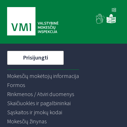
Prisijungti
Mokesčių mokėtojų informacija
Formos
Rinkmenos / Atviri duomenys
Skaičiuoklės ir pagalbininkai
Sąskaitos ir įmokų kodai
Mokesčių žinynas