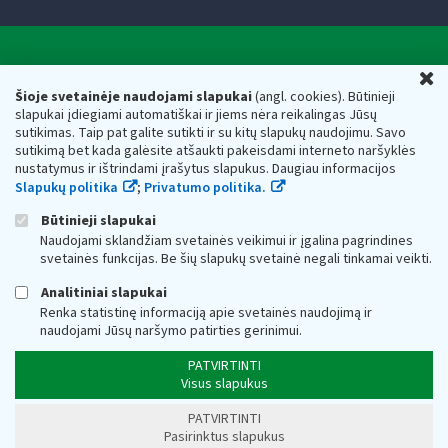
Valstybinė mokesčių inspekcija prie Lietuvos
U
Respublikos finansų ministerijos
Šioje svetainėje naudojami slapukai
(angl. cookies). Būtinieji
slapukai įdiegiami automatiškai ir jiems nėra reikalingas Jūsų
Biudžetinė įstaiga. Juridinio asmens kodas — 188659752,
sutikimas. Taip pat galite sutikti ir su kitų slapukų naudojimu. Savo
adresas: Vasario 16-osios g. 14, 01107 Vilnius, Lietuva, el.paštas:
sutikimą bet kada galėsite atšaukti pakeisdami interneto naršyklės
vmi@vmi.lt
, E. pristatymo dėžutės adresas 188659752
nustatymus ir ištrindami įrašytus slapukus. Daugiau informacijos
Duomenys apie Valstybinę mokesčių inspekciją prie Lietuvos
Slapukų politika
;
Privatumo politika.
Respublikos finansų ministerijos kaupiami ir saugomi Juridinių
asmenų registre
Būtinieji slapukai
Naudojami sklandžiam svetainės veikimui ir įgalina pagrindines
svetainės funkcijas. Be šių slapukų svetainė negali tinkamai veikti.
Analitiniai slapukai
Renka statistinę informaciją apie svetainės naudojimą ir
naudojami Jūsų naršymo patirties gerinimui.
PATVIRTINTI
Visus slapukus
PATVIRTINTI
Pasirinktus slapukus