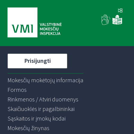
Prisijungti
Mokesčių mokėtojų informacija
Formos
Rinkmenos / Atviri duomenys
Skaičiuoklės ir pagalbininkai
Sąskaitos ir įmokų kodai
Mokesčių žinynas