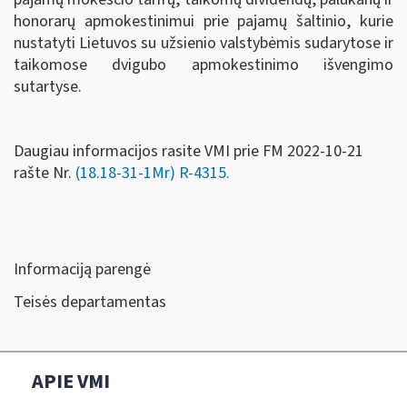
honorarų apmokestinimui prie pajamų šaltinio, kurie
nustatyti Lietuvos su užsienio valstybėmis sudarytose ir
taikomose dvigubo apmokestinimo išvengimo
sutartyse.
Daugiau informacijos rasite VMI prie FM 2022-10-21
rašte Nr.
(18.18-31-1Mr) R-4315.
Informaciją parengė
Teisės departamentas
APIE VMI