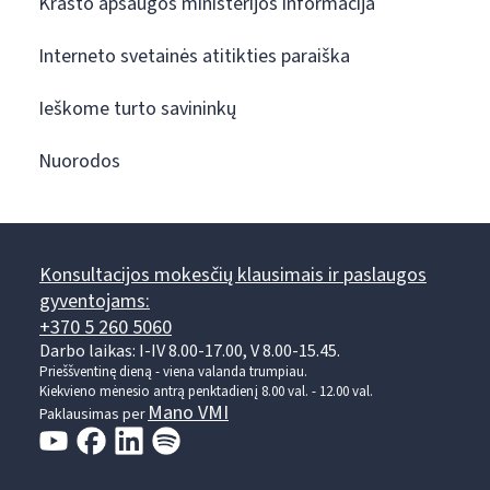
Krašto apsaugos ministerijos informacija
Interneto svetainės atitikties paraiška
Ieškome turto savininkų
Nuorodos
Konsultacijos mokesčių klausimais ir paslaugos
gyventojams:
+370 5 260 5060
Darbo laikas: I-IV 8.00-17.00, V 8.00-15.45.
Prieššventinę dieną - viena valanda trumpiau.
Kiekvieno mėnesio antrą penktadienį 8.00 val. - 12.00 val.
Mano VMI
Paklausimas per