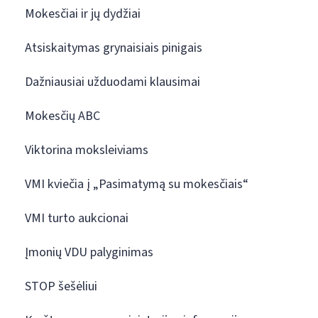
Mokesčiai ir jų dydžiai
Atsiskaitymas grynaisiais pinigais
Dažniausiai užduodami klausimai
Mokesčių ABC
Viktorina moksleiviams
VMI kviečia į „Pasimatymą su mokesčiais“
VMI turto aukcionai
Įmonių VDU palyginimas
STOP šešėliui