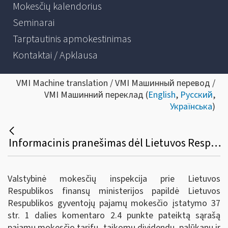
Mokesčių kalendorius
Seminarai
Tarptautinis apmokestinimas
Kontaktai / Apklausa
VMI Machine translation / VMI Машинный перевод /
VMI Машинний переклад (
English
,
Русский
,
Українська
)
Informacinis pranešimas dėl Lietuvos Respublikos gyventojų pajamų mokesčio įstatymo 37 straipsnio 1 dalies komentaro papildymo
Valstybinė mokesčių inspekcija prie Lietuvos
Respublikos finansų ministerijos papildė Lietuvos
Respublikos gyventojų pajamų mokesčio įstatymo 37
str. 1 dalies komentaro 2.4 punkte pateiktą sąrašą
pajamų mokesčio tarifų, taikomų dividendų, palūkanų ir