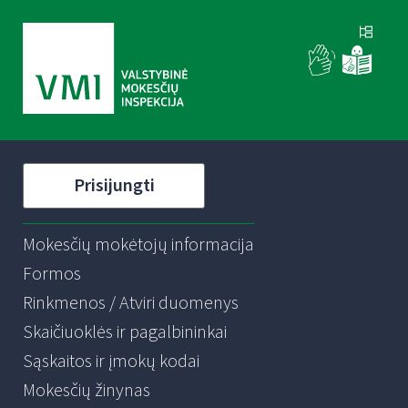
Prisijungti
Mokesčių mokėtojų informacija
Formos
Rinkmenos / Atviri duomenys
Skaičiuoklės ir pagalbininkai
Sąskaitos ir įmokų kodai
Mokesčių žinynas