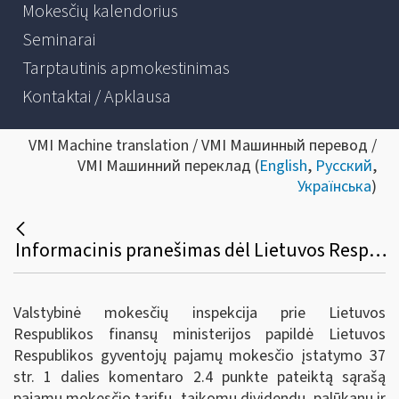
Mokesčių kalendorius
Seminarai
Tarptautinis apmokestinimas
Kontaktai / Apklausa
VMI Machine translation / VMI Машинный перевод /
VMI Машинний переклад (
English
,
Русский
,
Українська
)
Informacinis pranešimas dėl Lietuvos Respublikos gyventojų pajamų mokesčio įstatymo 37 straipsnio 1 dalies komentaro papildymo
Valstybinė mokesčių inspekcija prie Lietuvos
Respublikos finansų ministerijos papildė Lietuvos
Respublikos gyventojų pajamų mokesčio įstatymo 37
str. 1 dalies komentaro 2.4 punkte pateiktą sąrašą
pajamų mokesčio tarifų, taikomų dividendų, palūkanų ir