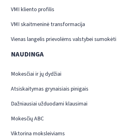
VMI kliento profilis
VMI skaitmeninė transformacija
Vienas langelis prievolėms valstybei sumokėti
NAUDINGA
Mokesčiai ir jų dydžiai
Atsiskaitymas grynaisiais pinigais
Dažniausiai užduodami klausimai
Mokesčių ABC
Viktorina moksleiviams