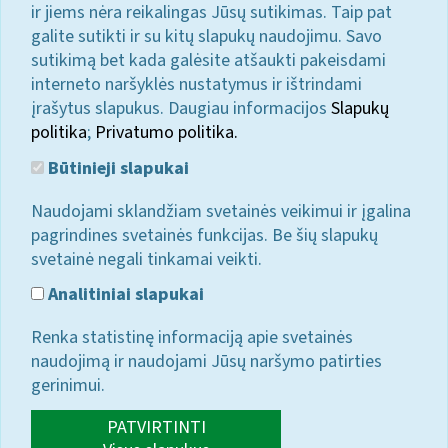
ir jiems nėra reikalingas Jūsų sutikimas. Taip pat
galite sutikti ir su kitų slapukų naudojimu. Savo
sutikimą bet kada galėsite atšaukti pakeisdami
interneto naršyklės nustatymus ir ištrindami
įrašytus slapukus. Daugiau informacijos
Slapukų
politika
;
Privatumo politika.
Būtinieji slapukai
Naudojami sklandžiam svetainės veikimui ir įgalina
pagrindines svetainės funkcijas. Be šių slapukų
svetainė negali tinkamai veikti.
Analitiniai slapukai
Renka statistinę informaciją apie svetainės
naudojimą ir naudojami Jūsų naršymo patirties
gerinimui.
PATVIRTINTI