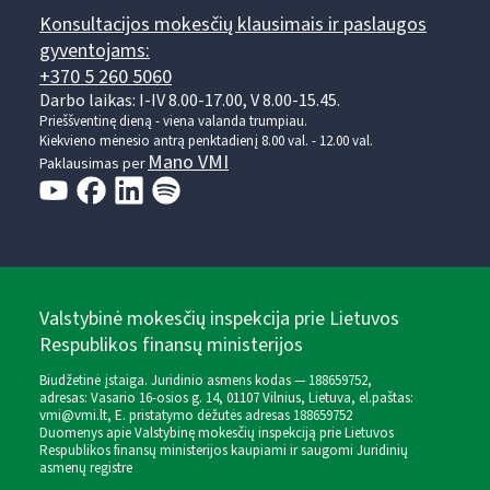
Konsultacijos mokesčių klausimais ir paslaugos
gyventojams:
+370 5 260 5060
Darbo laikas: I-IV 8.00-17.00, V 8.00-15.45.
Prieššventinę dieną - viena valanda trumpiau.
Kiekvieno mėnesio antrą penktadienį 8.00 val. - 12.00 val.
Mano VMI
Paklausimas per
Valstybinė mokesčių inspekcija prie Lietuvos
Respublikos finansų ministerijos
Biudžetinė įstaiga. Juridinio asmens kodas — 188659752,
adresas: Vasario 16-osios g. 14, 01107 Vilnius, Lietuva, el.paštas:
vmi@vmi.lt
, E. pristatymo dėžutės adresas 188659752
Duomenys apie Valstybinę mokesčių inspekciją prie Lietuvos
Respublikos finansų ministerijos kaupiami ir saugomi Juridinių
asmenų registre