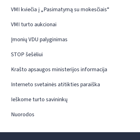
VMI kviečia į „Pasimatymą su mokesčiais“
VMI turto aukcionai
Įmonių VDU palyginimas
STOP šešėliui
Krašto apsaugos ministerijos informacija
Interneto svetainės atitikties paraiška
Ieškome turto savininkų
Nuorodos