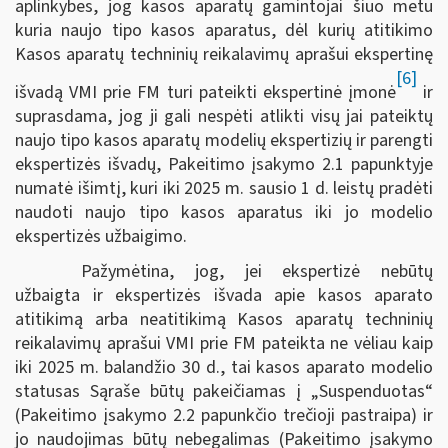
aplinkybes, jog kasos aparatų gamintojai šiuo metu
kuria naujo tipo kasos aparatus, dėl kurių atitikimo
Kasos aparatų techninių reikalavimų aprašui ekspertinę
[6]
išvadą VMI prie FM turi pateikti ekspertinė įmonė
ir
suprasdama, jog ji gali nespėti atlikti visų jai pateiktų
naujo tipo kasos aparatų modelių ekspertizių ir parengti
ekspertizės išvadų, Pakeitimo įsakymo 2.1 papunktyje
numatė išimtį, kuri iki 2025 m. sausio 1 d. leistų pradėti
naudoti naujo tipo kasos aparatus iki jo modelio
ekspertizės užbaigimo.
Pažymėtina, jog, jei ekspertizė nebūtų
užbaigta ir ekspertizės išvada apie kasos aparato
atitikimą arba neatitikimą Kasos aparatų techninių
reikalavimų aprašui VMI prie FM pateikta ne vėliau kaip
iki 2025 m. balandžio 30 d., tai kasos aparato modelio
statusas Sąraše būtų pakeičiamas į „Suspenduotas“
(Pakeitimo įsakymo 2.2 papunkčio trečioji pastraipa) ir
jo naudojimas būtų nebegalimas (Pakeitimo įsakymo