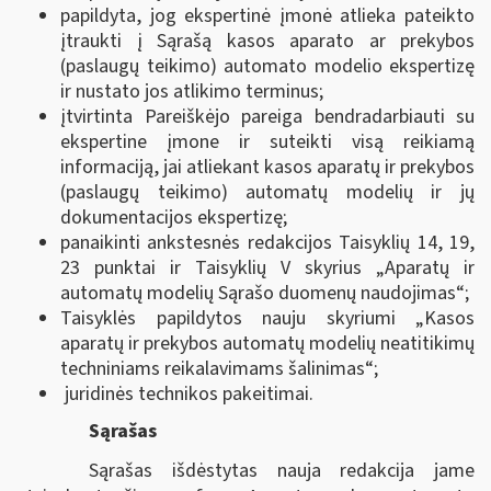
papildyta, jog ekspertinė įmonė atlieka pateikto
įtraukti į Sąrašą kasos aparato ar prekybos
(paslaugų teikimo) automato modelio ekspertizę
ir nustato jos atlikimo terminus;
įtvirtinta Pareiškėjo pareiga bendradarbiauti su
ekspertine įmone ir suteikti visą reikiamą
informaciją, jai atliekant kasos aparatų ir prekybos
(paslaugų teikimo) automatų modelių ir jų
dokumentacijos ekspertizę;
panaikinti ankstesnės redakcijos Taisyklių 14, 19,
23 punktai ir Taisyklių V skyrius „Aparatų ir
automatų modelių Sąrašo duomenų naudojimas“;
Taisyklės papildytos nauju skyriumi „Kasos
aparatų ir prekybos automatų modelių neatitikimų
techniniams reikalavimams šalinimas“;
juridinės technikos pakeitimai.
Sąrašas
Sąrašas išdėstytas nauja redakcija jame