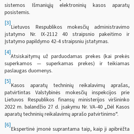
sistemos Išmaniųjų elektroninių kasos aparatų
posistemis.
[3]
Lietuvos Respublikos mokesčių administravimo
įstatymo Nr. IX-2112 40 straipsnio pakeitimo ir
Įstatymo papildymo 42-4 straipsniu įstatymas.
[4]
A
tsiskaitymų už parduodamas prekes (kai prekės
superkamos — superkamas prekes) ir teikiamas
paslaugas duomenys.
[5]
Kasos aparatų techninių reikalavimų aprašas,
patvirtintas Valstybinės mokesčių inspekcijos prie
Lietuvos Respublikos finansų ministerijos viršininko
2022 m. balandžio 27 d. įsakymu Nr. VA-40 „Dėl Kasos
aparatų techninių reikalavimų aprašo patvirtinimo“.
[6]
Ekspertinė įmonė suprantama taip, kaip ji apibrėžta