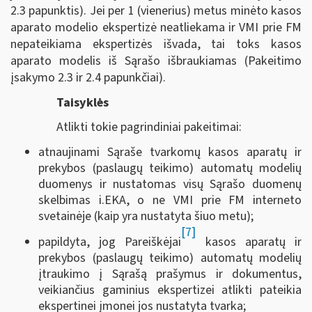
2.3 papunktis). Jei per 1 (vienerius) metus minėto kasos
aparato modelio ekspertizė neatliekama ir VMI prie FM
nepateikiama ekspertizės išvada, tai toks kasos
aparato modelis iš Sąrašo išbraukiamas (Pakeitimo
įsakymo 2.3 ir 2.4 papunkčiai).
Taisyklės
Atlikti tokie pagrindiniai pakeitimai:
atnaujinami Sąraše tvarkomų kasos aparatų ir
prekybos (paslaugų teikimo) automatų modelių
duomenys ir nustatomas visų Sąrašo duomenų
skelbimas i.EKA, o ne VMI prie FM interneto
svetainėje (kaip yra nustatyta šiuo metu);
[7]
papildyta, jog Pareiškėjai
kasos aparatų ir
prekybos (paslaugų teikimo) automatų modelių
įtraukimo į Sąrašą prašymus ir dokumentus,
veikiančius gaminius ekspertizei atlikti pateikia
ekspertinei įmonei jos nustatyta tvarka;