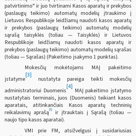
patvirtinimo“ ir juo tvirtinami Kasos aparatų ir prekybos
(paslaugų teikimo) automatų modelių įtraukimo į
Lietuvos Respublikoje leidžiamų naudoti kasos aparatų
ir prekybos (paslaugų teikimo) automatų modelių
sąrašą taisyklės (toliau — Taisyklės) ir Lietuvos
Respublikoje leidžiamų naudoti kasos aparatų ir
prekybos (paslaugų teikimo) automatų modelių sąrašas
(toliau — Sąrašas) (Pakeitimo įsakymo 1 punktas).
Mokesčių mokėtojams MAĮ pakeitimo
[3]
įstatyme
nustatyta pareiga teikti mokesčių
[4]
administratoriui Duomenis
MAĮ pakeitimo įstatymo
nustatytais terminais, juos (Duomenis) teikiant kasos
aparatais, atitinkančiais Kasos aparatų techninių
[5]
reikalavimų aprašą
ir įtrauktais į Sąrašą (toliau —
naujo tipo kasos aparatai).
VMI prie FM, atsižvelgusi į susidariusias