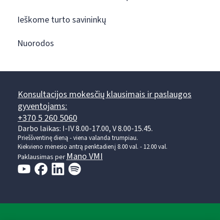
Ieškome turto savininkų
Nuorodos
Konsultacijos mokesčių klausimais ir paslaugos
gyventojams:
+370 5 260 5060
Darbo laikas: I-IV 8.00-17.00, V 8.00-15.45.
Prieššventinę dieną - viena valanda trumpiau.
Kiekvieno mėnesio antrą penktadienį 8.00 val. - 12.00 val.
Mano VMI
Paklausimas per