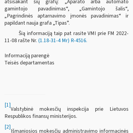
atsisakant šių grafų: „Aparato arba automato
gamintojo pavadinimas“, „Gamintojo šalis“,
„Pagrindinės aptarnavimo įmonės pavadinimas“ ir
papildant nauja grafa „Tipas”.
Šią informaciją taip pat rasite VMI prie FM 2022-
11-08 rašte Nr.
(1.18-31-4 Mr) R-4516.
Informaciją parengė
Teisės departamentas
[1]
Valstybinė mokesčių inspekcija prie Lietuvos
Respublikos finansų ministerijos.
[2]
Išmaniosios mokesčių administravimo informacinės