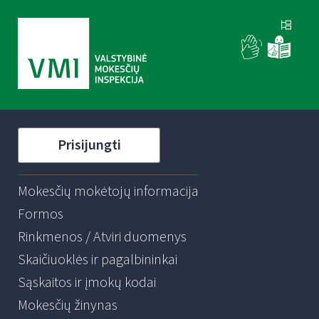
Prisijungti
Mokesčių mokėtojų informacija
Formos
Rinkmenos / Atviri duomenys
Skaičiuoklės ir pagalbininkai
Sąskaitos ir įmokų kodai
Mokesčių žinynas