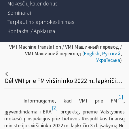
Mokesčių kalendorius
Seminarai
Tarptautinis apmokestinimas
Kontaktai / Apklausa
VMI Machine translation / VMI Машинный перевод /
VMI Машинний переклад (
English
,
Русский
,
Українська
)
Dėl VMI prie FM viršininko 2022 m. lapkričio 3 d. įsakymo Nr. VA-85 „Dėl VMI prie FM viršininko 2003 m. balandžio 16 d. įsakymo Nr. V-137 „Dėl Lietuvos Respublikoje leidžiamų naudoti kasos aparatų ir prekybos (paslaugų teikimo) automatų modelių sąrašo bei Kasos aparatų ir prekybos (paslaugų teikimo) automatų modelių įtraukimo į šį sąrašą taisyklių patvirtinimo“ pakeitimo“
[1]
Informuojame, kad VMI prie FM
,
[2]
įgyvendindama i.EKA
projektą, priėmė Valstybinės
mokesčių inspekcijos prie Lietuvos Respublikos finansų
ministerijos viršininko 2022 m. lapkričio 3 d. įsakymą Nr.