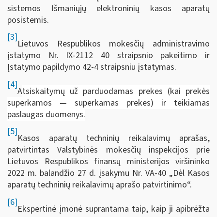
sistemos Išmaniųjų elektroninių kasos aparatų
posistemis.
[3]
Lietuvos Respublikos mokesčių administravimo
įstatymo Nr. IX-2112 40 straipsnio pakeitimo ir
Įstatymo papildymo 42-4 straipsniu įstatymas.
[4]
A
tsiskaitymų už parduodamas prekes (kai prekės
superkamos — superkamas prekes) ir teikiamas
paslaugas duomenys.
[5]
Kasos aparatų techninių reikalavimų aprašas,
patvirtintas Valstybinės mokesčių inspekcijos prie
Lietuvos Respublikos finansų ministerijos viršininko
2022 m. balandžio 27 d. įsakymu Nr. VA-40 „Dėl Kasos
aparatų techninių reikalavimų aprašo patvirtinimo“.
[6]
Ekspertinė įmonė suprantama taip, kaip ji apibrėžta