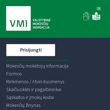
Prisijungti
Mokesčių mokėtojų informacija
Formos
Rinkmenos / Atviri duomenys
Skaičiuoklės ir pagalbininkai
Sąskaitos ir įmokų kodai
Mokesčių žinynas