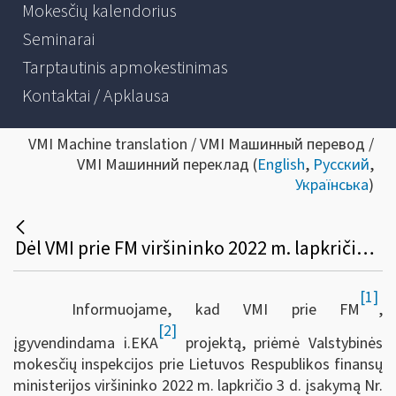
Mokesčių kalendorius
Seminarai
Tarptautinis apmokestinimas
Kontaktai / Apklausa
VMI Machine translation / VMI Машинный перевод /
VMI Машинний переклад (
English
,
Русский
,
Українська
)
Dėl VMI prie FM viršininko 2022 m. lapkričio 3 d. įsakymo Nr. VA-85 „Dėl VMI prie FM viršininko 2003 m. balandžio 16 d. įsakymo Nr. V-137 „Dėl Lietuvos Respublikoje leidžiamų naudoti kasos aparatų ir prekybos (paslaugų teikimo) automatų modelių sąrašo bei Kasos aparatų ir prekybos (paslaugų teikimo) automatų modelių įtraukimo į šį sąrašą taisyklių patvirtinimo“ pakeitimo“
[1]
Informuojame, kad VMI prie FM
,
[2]
įgyvendindama i.EKA
projektą, priėmė Valstybinės
mokesčių inspekcijos prie Lietuvos Respublikos finansų
ministerijos viršininko 2022 m. lapkričio 3 d. įsakymą Nr.