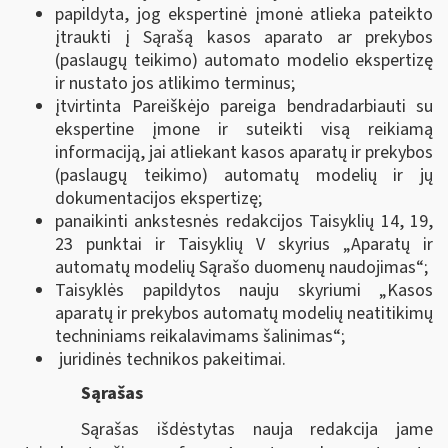
papildyta, jog ekspertinė įmonė atlieka pateikto
įtraukti į Sąrašą kasos aparato ar prekybos
(paslaugų teikimo) automato modelio ekspertizę
ir nustato jos atlikimo terminus;
įtvirtinta Pareiškėjo pareiga bendradarbiauti su
ekspertine įmone ir suteikti visą reikiamą
informaciją, jai atliekant kasos aparatų ir prekybos
(paslaugų teikimo) automatų modelių ir jų
dokumentacijos ekspertizę;
panaikinti ankstesnės redakcijos Taisyklių 14, 19,
23 punktai ir Taisyklių V skyrius „Aparatų ir
automatų modelių Sąrašo duomenų naudojimas“;
Taisyklės papildytos nauju skyriumi „Kasos
aparatų ir prekybos automatų modelių neatitikimų
techniniams reikalavimams šalinimas“;
juridinės technikos pakeitimai.
Sąrašas
Sąrašas išdėstytas nauja redakcija jame