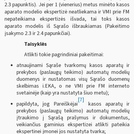
2.3 papunktis). Jei per 1 (vienerius) metus minėto kasos
aparato modelio ekspertizė neatliekama ir VMI prie FM
nepateikiama ekspertizės išvada, tai toks kasos
aparato modelis iš Sąrašo išbraukiamas (Pakeitimo
įsakymo 2.3 ir 2.4 papunkčiai).
Taisyklės
Atlikti tokie pagrindiniai pakeitimai:
atnaujinami Sąraše tvarkomų kasos aparatų ir
prekybos (paslaugų teikimo) automatų modelių
duomenys ir nustatomas visų Sąrašo duomenų
skelbimas i.EKA, o ne VMI prie FM interneto
svetainėje (kaip yra nustatyta šiuo metu);
[7]
papildyta, jog Pareiškėjai
kasos aparatų ir
prekybos (paslaugų teikimo) automatų modelių
įtraukimo į Sąrašą prašymus ir dokumentus,
veikiančius gaminius ekspertizei atlikti pateikia
ekspertinei įmonei jos nustatyta tvarka;