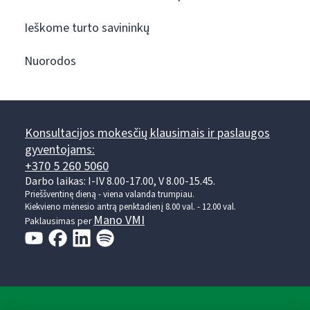
Ieškome turto savininkų
Nuorodos
Konsultacijos mokesčių klausimais ir paslaugos
gyventojams:
+370 5 260 5060
Darbo laikas: I-IV 8.00-17.00, V 8.00-15.45.
Prieššventinę dieną - viena valanda trumpiau.
Kiekvieno mėnesio antrą penktadienį 8.00 val. - 12.00 val.
Mano VMI
Paklausimas per