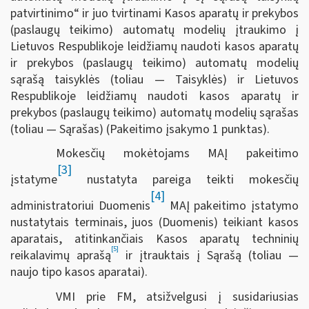
patvirtinimo“ ir juo tvirtinami Kasos aparatų ir prekybos
(paslaugų teikimo) automatų modelių įtraukimo į
Lietuvos Respublikoje leidžiamų naudoti kasos aparatų
ir prekybos (paslaugų teikimo) automatų modelių
sąrašą taisyklės (toliau — Taisyklės) ir Lietuvos
Respublikoje leidžiamų naudoti kasos aparatų ir
prekybos (paslaugų teikimo) automatų modelių sąrašas
(toliau — Sąrašas) (Pakeitimo įsakymo 1 punktas).
Mokesčių mokėtojams MAĮ pakeitimo
[3]
įstatyme
nustatyta pareiga teikti mokesčių
[4]
administratoriui Duomenis
MAĮ pakeitimo įstatymo
nustatytais terminais, juos (Duomenis) teikiant kasos
aparatais, atitinkančiais Kasos aparatų techninių
[5]
reikalavimų aprašą
ir įtrauktais į Sąrašą (toliau —
naujo tipo kasos aparatai).
VMI prie FM, atsižvelgusi į susidariusias