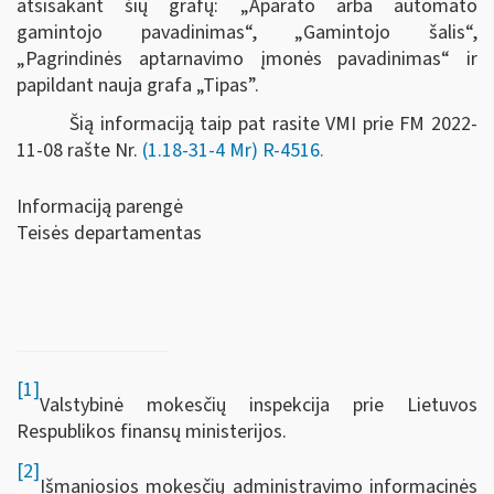
atsisakant šių grafų: „Aparato arba automato
gamintojo pavadinimas“, „Gamintojo šalis“,
„Pagrindinės aptarnavimo įmonės pavadinimas“ ir
papildant nauja grafa „Tipas”.
Šią informaciją taip pat rasite VMI prie FM 2022-
11-08 rašte Nr.
(1.18-31-4 Mr) R-4516.
Informaciją parengė
Teisės departamentas
[1]
Valstybinė mokesčių inspekcija prie Lietuvos
Respublikos finansų ministerijos.
[2]
Išmaniosios mokesčių administravimo informacinės