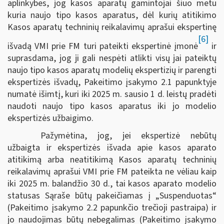
aplinkybes, jog kasos aparatų gamintojai šiuo metu
kuria naujo tipo kasos aparatus, dėl kurių atitikimo
Kasos aparatų techninių reikalavimų aprašui ekspertinę
[6]
išvadą VMI prie FM turi pateikti ekspertinė įmonė
ir
suprasdama, jog ji gali nespėti atlikti visų jai pateiktų
naujo tipo kasos aparatų modelių ekspertizių ir parengti
ekspertizės išvadų, Pakeitimo įsakymo 2.1 papunktyje
numatė išimtį, kuri iki 2025 m. sausio 1 d. leistų pradėti
naudoti naujo tipo kasos aparatus iki jo modelio
ekspertizės užbaigimo.
Pažymėtina, jog, jei ekspertizė nebūtų
užbaigta ir ekspertizės išvada apie kasos aparato
atitikimą arba neatitikimą Kasos aparatų techninių
reikalavimų aprašui VMI prie FM pateikta ne vėliau kaip
iki 2025 m. balandžio 30 d., tai kasos aparato modelio
statusas Sąraše būtų pakeičiamas į „Suspenduotas“
(Pakeitimo įsakymo 2.2 papunkčio trečioji pastraipa) ir
jo naudojimas būtų nebegalimas (Pakeitimo įsakymo