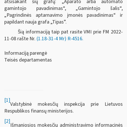
atsisakant šių grafų: „Aparato arba automato
gamintojo pavadinimas“, „Gamintojo šalis“,
„Pagrindinės aptarnavimo įmonės pavadinimas“ ir
papildant nauja grafa „Tipas”.
Šią informaciją taip pat rasite VMI prie FM 2022-
11-08 rašte Nr.
(1.18-31-4 Mr) R-4516.
Informaciją parengė
Teisės departamentas
[1]
Valstybinė mokesčių inspekcija prie Lietuvos
Respublikos finansų ministerijos.
[2]
Išmaniosios mokesčių administravimo informacinės