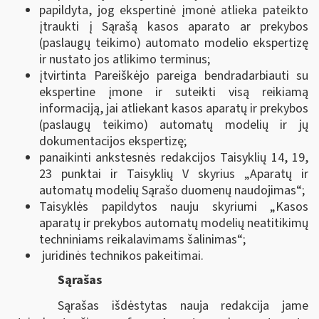
papildyta, jog ekspertinė įmonė atlieka pateikto
įtraukti į Sąrašą kasos aparato ar prekybos
(paslaugų teikimo) automato modelio ekspertizę
ir nustato jos atlikimo terminus;
įtvirtinta Pareiškėjo pareiga bendradarbiauti su
ekspertine įmone ir suteikti visą reikiamą
informaciją, jai atliekant kasos aparatų ir prekybos
(paslaugų teikimo) automatų modelių ir jų
dokumentacijos ekspertizę;
panaikinti ankstesnės redakcijos Taisyklių 14, 19,
23 punktai ir Taisyklių V skyrius „Aparatų ir
automatų modelių Sąrašo duomenų naudojimas“;
Taisyklės papildytos nauju skyriumi „Kasos
aparatų ir prekybos automatų modelių neatitikimų
techniniams reikalavimams šalinimas“;
juridinės technikos pakeitimai.
Sąrašas
Sąrašas išdėstytas nauja redakcija jame