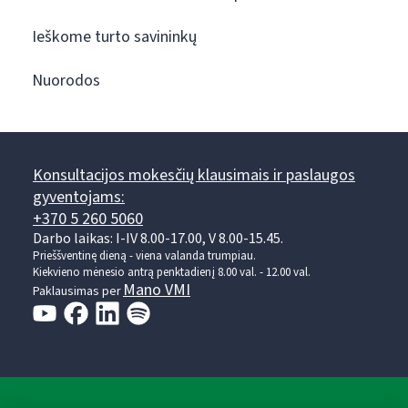
Ieškome turto savininkų
Nuorodos
Konsultacijos mokesčių klausimais ir paslaugos
gyventojams:
+370 5 260 5060
Darbo laikas: I-IV 8.00-17.00, V 8.00-15.45.
Prieššventinę dieną - viena valanda trumpiau.
Kiekvieno mėnesio antrą penktadienį 8.00 val. - 12.00 val.
Mano VMI
Paklausimas per