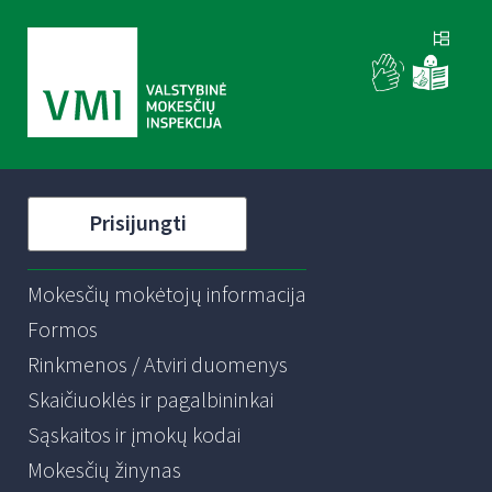
Prisijungti
Mokesčių mokėtojų informacija
Formos
Rinkmenos / Atviri duomenys
Skaičiuoklės ir pagalbininkai
Sąskaitos ir įmokų kodai
Mokesčių žinynas