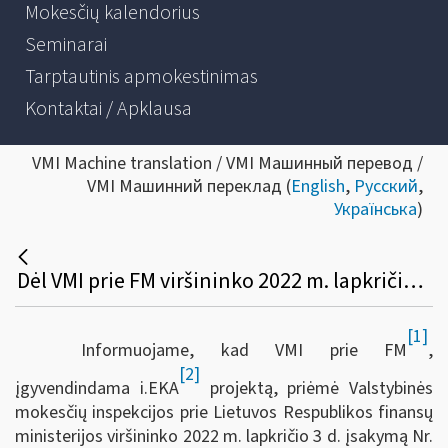
Mokesčių kalendorius
Seminarai
Tarptautinis apmokestinimas
Kontaktai / Apklausa
VMI Machine translation / VMI Машинный перевод /
VMI Машинний переклад (
English
,
Русский
,
Українська
)
Dėl VMI prie FM viršininko 2022 m. lapkričio 3 d. įsakymo Nr. VA-85 „Dėl VMI prie FM viršininko 2003 m. balandžio 16 d. įsakymo Nr. V-137 „Dėl Lietuvos Respublikoje leidžiamų naudoti kasos aparatų ir prekybos (paslaugų teikimo) automatų modelių sąrašo bei Kasos aparatų ir prekybos (paslaugų teikimo) automatų modelių įtraukimo į šį sąrašą taisyklių patvirtinimo“ pakeitimo“
[1]
Informuojame, kad VMI prie FM
,
[2]
įgyvendindama i.EKA
projektą, priėmė Valstybinės
mokesčių inspekcijos prie Lietuvos Respublikos finansų
ministerijos viršininko 2022 m. lapkričio 3 d. įsakymą Nr.