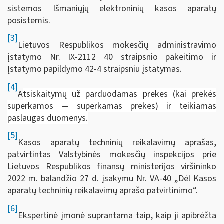
sistemos Išmaniųjų elektroninių kasos aparatų
posistemis.
[3]
Lietuvos Respublikos mokesčių administravimo
įstatymo Nr. IX-2112 40 straipsnio pakeitimo ir
Įstatymo papildymo 42-4 straipsniu įstatymas.
[4]
A
tsiskaitymų už parduodamas prekes (kai prekės
superkamos — superkamas prekes) ir teikiamas
paslaugas duomenys.
[5]
Kasos aparatų techninių reikalavimų aprašas,
patvirtintas Valstybinės mokesčių inspekcijos prie
Lietuvos Respublikos finansų ministerijos viršininko
2022 m. balandžio 27 d. įsakymu Nr. VA-40 „Dėl Kasos
aparatų techninių reikalavimų aprašo patvirtinimo“.
[6]
Ekspertinė įmonė suprantama taip, kaip ji apibrėžta