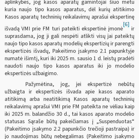
aplinkybes, jog kasos aparatų gamintojai šiuo metu
kuria naujo tipo kasos aparatus, dėl kurių atitikimo
Kasos aparatų techninių reikalavimų aprašui ekspertinę
[6]
išvadą VMI prie FM turi pateikti ekspertinė įmonė
ir
suprasdama, jog ji gali nespėti atlikti visų jai pateiktų
naujo tipo kasos aparatų modelių ekspertizių ir parengti
ekspertizės išvadų, Pakeitimo įsakymo 2.1 papunktyje
numatė išimtį, kuri iki 2025 m. sausio 1 d. leistų pradėti
naudoti naujo tipo kasos aparatus iki jo modelio
ekspertizės užbaigimo.
Pažymėtina, jog, jei ekspertizė nebūtų
užbaigta ir ekspertizės išvada apie kasos aparato
atitikimą arba neatitikimą Kasos aparatų techninių
reikalavimų aprašui VMI prie FM pateikta ne vėliau kaip
iki 2025 m. balandžio 30 d., tai kasos aparato modelio
statusas Sąraše būtų pakeičiamas į „Suspenduotas“
(Pakeitimo įsakymo 2.2 papunkčio trečioji pastraipa) ir
jo naudojimas būtų nebegalimas (Pakeitimo įsakymo