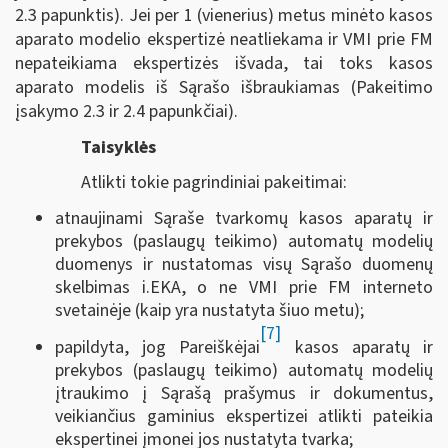
2.3 papunktis). Jei per 1 (vienerius) metus minėto kasos
aparato modelio ekspertizė neatliekama ir VMI prie FM
nepateikiama ekspertizės išvada, tai toks kasos
aparato modelis iš Sąrašo išbraukiamas (Pakeitimo
įsakymo 2.3 ir 2.4 papunkčiai).
Taisyklės
Atlikti tokie pagrindiniai pakeitimai:
atnaujinami Sąraše tvarkomų kasos aparatų ir
prekybos (paslaugų teikimo) automatų modelių
duomenys ir nustatomas visų Sąrašo duomenų
skelbimas i.EKA, o ne VMI prie FM interneto
svetainėje (kaip yra nustatyta šiuo metu);
[7]
papildyta, jog Pareiškėjai
kasos aparatų ir
prekybos (paslaugų teikimo) automatų modelių
įtraukimo į Sąrašą prašymus ir dokumentus,
veikiančius gaminius ekspertizei atlikti pateikia
ekspertinei įmonei jos nustatyta tvarka;