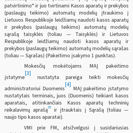
patvirtinimo“ ir juo tvirtinami Kasos aparatų ir prekybos
(paslaugų teikimo) automatų modelių įtraukimo į
Lietuvos Respublikoje leidžiamų naudoti kasos aparatų
ir prekybos (paslaugų teikimo) automatų modelių
sąrašą taisyklės (toliau — Taisyklės) ir Lietuvos
Respublikoje leidžiamų naudoti kasos aparatų ir
prekybos (paslaugų teikimo) automatų modelių sąrašas
(toliau — Sąrašas) (Pakeitimo įsakymo 1 punktas).
Mokesčių mokėtojams MAĮ pakeitimo
[3]
įstatyme
nustatyta pareiga teikti mokesčių
[4]
administratoriui Duomenis
MAĮ pakeitimo įstatymo
nustatytais terminais, juos (Duomenis) teikiant kasos
aparatais, atitinkančiais Kasos aparatų techninių
[5]
reikalavimų aprašą
ir įtrauktais į Sąrašą (toliau —
naujo tipo kasos aparatai).
VMI prie FM, atsižvelgusi į susidariusias