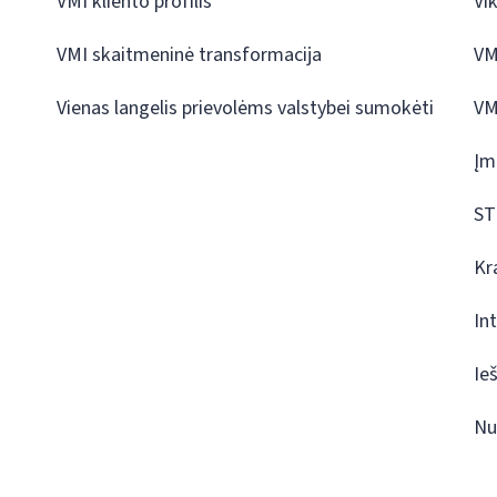
VMI kliento profilis
Vi
VMI skaitmeninė transformacija
VM
Vienas langelis prievolėms valstybei sumokėti
VM
Įm
ST
Kr
In
Ie
Nu