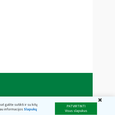
Uždar
t galite sutikti ir su kitų
PATVIRTINTI
iau informacijos
Slapukų
Visus slapukus