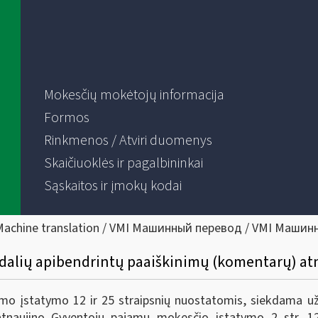
Mokesčių mokėtojų informacija
Formos
Rinkmenos / Atviri duomenys
Skaičiuoklės ir pagalbininkai
Sąskaitos ir įmokų kodai
Machine translation / VMI Машинный перевод / VMI Машин
 34 dalių apibendrintų paaiškinimų (komentarų) a
o įstatymo 12 ir 25 straipsnių nuostatomis, siekdama už
naujino Gyventojų pajamų mokesčio įstatymo 2 str. 12,