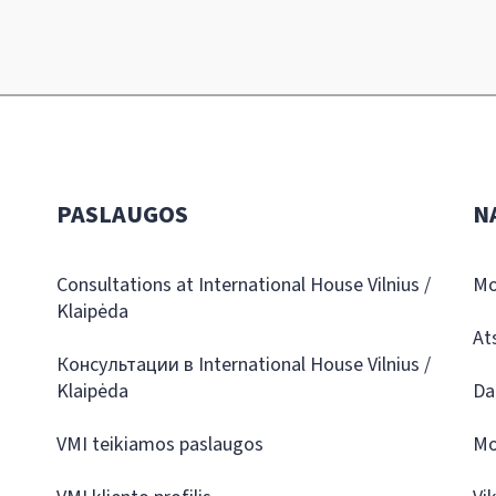
PASLAUGOS
N
Consultations at International House Vilnius /
Mo
Klaipėda
At
Консультации в International House Vilnius /
Klaipėda
Da
VMI teikiamos paslaugos
Mo