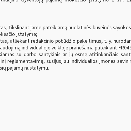
as, tikslinant jame pateikiamą nuolatinės buveinės sąvokos
kesčio įstatyme;
as, atliekant redakcinio pobūdžio pakeitimus, t. y. nurodant
ir naudojimą individualioje veikloje pranešama pateikiant FR04
iamas su darbo santykiais ar jų esmę atitinkančiais sant
isinį reglamentavimą, susijusį su individualios įmonės savini
jusių pajamų nustatymu.