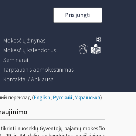
Prisijungti
Mokesčių žinynas
Mokesčių kalendorius
Seminarai
Tarptautinis apmokestinimas
Kontaktai / Apklausa
ний переклад (
English
,
Русский
,
Українська
)
tnaujinimo
tikrinti nuoseklų Gyventojų pajamų mokesčio
 29 ir 34 dalių apibendrintus paaiškinimus