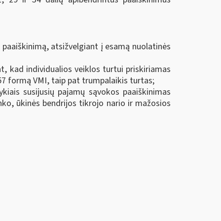
 paaiškinimą, atsižvelgiant į esamą nuolatinės
, kad individualios veiklos turtui priskiriamas
57 formą VMI, taip pat trumpalaikis turtas;
ykiais susijusių pajamų sąvokos paaiškinimas
nko, ūkinės bendrijos tikrojo nario ir mažosios