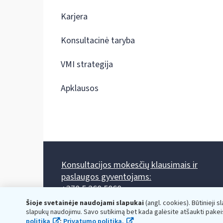
Karjera
Konsultacinė taryba
VMI strategija
Apklausos
Konsultacijos mokesčių klausimais ir
paslaugos gyventojams:
+370 5 260 5060
Darbo laikas: I-IV 8.00-17.00, V 8.00-15.45.
Šioje svetainėje naudojami slapukai
(angl. cookies). Būtinieji s
Prieššventinę dieną - viena valanda trumpiau.
slapukų naudojimu. Savo sutikimą bet kada galėsite atšaukti pakei
Kiekvieno mėnesio antrą penktadienį 8.00 val. - 12.00 val.
politika
;
Privatumo politika.