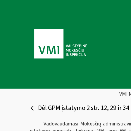
VMI 
Dėl GPM įstatymo 2 str. 12, 29 ir
Vadovaudamasi Mokesčių administravim
įstatymo nuostatų taikymą, VMI prie FM at