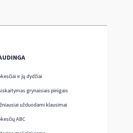
AUDINGA
kesčiai ir jų dydžiai
siskaitymas grynaisiais pinigais
žniausiai užduodami klausimai
kesčių ABC