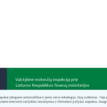
Valstybinė mokesčių inspekcija prie
Lietuvos Respublikos finansų ministerijos
Biudžetinė įstaiga. Juridinio asmens kodas — 188659752,
adresas: Vasario 16-osios g. 14, 01107 Vilnius, Lietuva,
lapukai įdiegiami automatiškai ir jiems nėra reikalingas Jūsų sutikimas. Taip pa
el.paštas:
vmi@vmi.lt
, E. pristatymo dėžutės adresas
sdami interneto naršyklės nustatymus ir ištrindami įrašytus slapukus. Daug
188659752