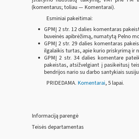
(komentarus; toliau — Komentarai).
Esminiai pakeitimai:
GPMĮ 2 str. 12 dalies komentaras pakeist
buveinės apibrėžimą, numatytą Pelno mo
GPMĮ 2 str. 29 dalies komentaras pakeist
ilgalaikis turtas, apie kurio priskyrimą 
GPMĮ 2 str. 34 dalies komentare pateik
pakeistas, atsižvelgiant į pasikeitusį te
bendrijos nario su darbo santykiais susi
PRIDEDAMA.
Komentarai
, 5 lapai.
Informaciją parengė
Teisės departamentas