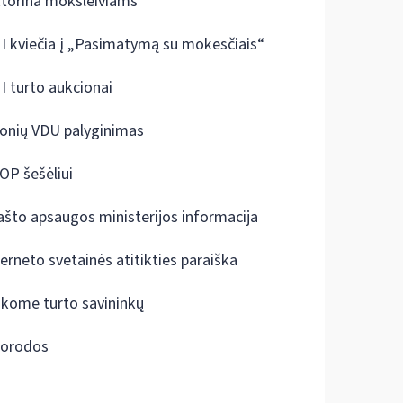
ktorina moksleiviams
I kviečia į „Pasimatymą su mokesčiais“
I turto aukcionai
onių VDU palyginimas
OP šešėliui
ašto apsaugos ministerijos informacija
terneto svetainės atitikties paraiška
škome turto savininkų
orodos