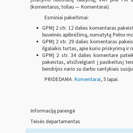
(komentarus; toliau — Komentarai).
Esminiai pakeitimai:
GPMĮ 2 str. 12 dalies komentaras pakeist
buveinės apibrėžimą, numatytą Pelno mo
GPMĮ 2 str. 29 dalies komentaras pakeist
ilgalaikis turtas, apie kurio priskyrimą 
GPMĮ 2 str. 34 dalies komentare pateik
pakeistas, atsižvelgiant į pasikeitusį te
bendrijos nario su darbo santykiais susi
PRIDEDAMA.
Komentarai
, 5 lapai.
Informaciją parengė
Teisės departamentas