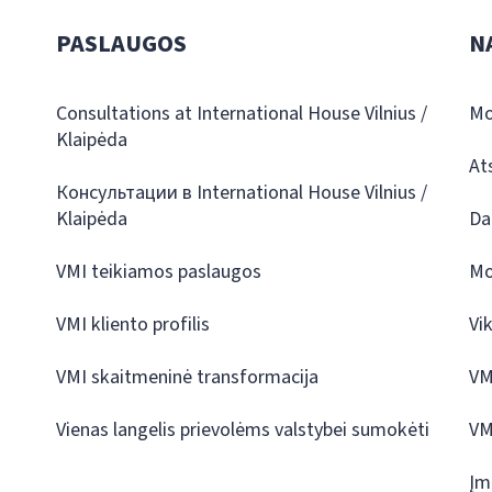
PASLAUGOS
N
Consultations at International House Vilnius /
Mo
Klaipėda
At
Консультации в International House Vilnius /
Klaipėda
Da
VMI teikiamos paslaugos
Mo
VMI kliento profilis
Vi
VMI skaitmeninė transformacija
VM
Vienas langelis prievolėms valstybei sumokėti
VM
Įm