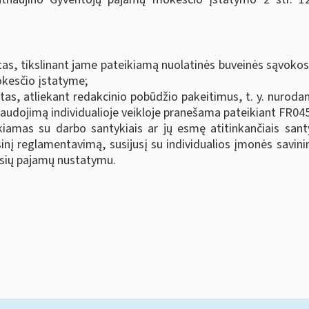
as, tikslinant jame pateikiamą nuolatinės buveinės sąvokos
kesčio įstatyme;
as, atliekant redakcinio pobūdžio pakeitimus, t. y. nurodant
ir naudojimą individualioje veikloje pranešama pateikiant FR04
iamas su darbo santykiais ar jų esmę atitinkančiais sant
isinį reglamentavimą, susijusį su individualios įmonės savini
jusių pajamų nustatymu.