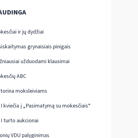
AUDINGA
kesčiai ir jų dydžiai
siskaitymas grynaisiais pinigais
žniausiai užduodami klausimai
kesčių ABC
ktorina moksleiviams
I kviečia į „Pasimatymą su mokesčiais“
I turto aukcionai
onių VDU palyginimas