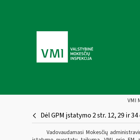
VMI 
Dėl GPM įstatymo 2 str. 12, 29 ir
Vadovaudamasi Mokesčių administravim
įstatymo nuostatų taikymą, VMI prie FM at