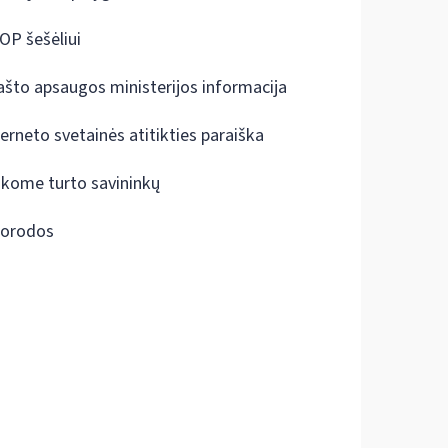
OP šešėliui
ašto apsaugos ministerijos informacija
terneto svetainės atitikties paraiška
škome turto savininkų
orodos