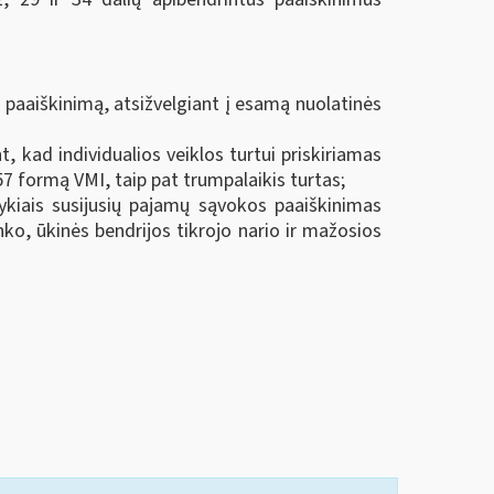
 paaiškinimą, atsižvelgiant į esamą nuolatinės
, kad individualios veiklos turtui priskiriamas
57 formą VMI, taip pat trumpalaikis turtas;
ykiais susijusių pajamų sąvokos paaiškinimas
nko, ūkinės bendrijos tikrojo nario ir mažosios