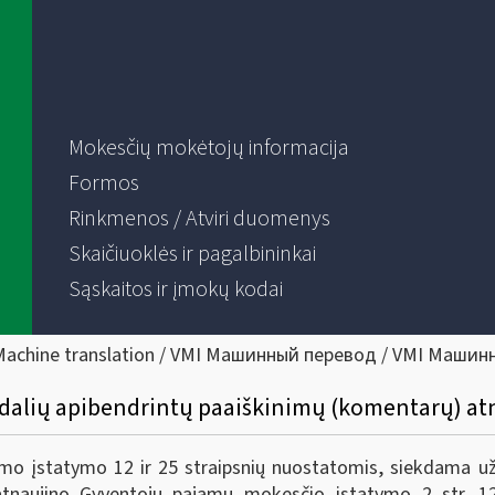
Mokesčių mokėtojų informacija
Formos
Rinkmenos / Atviri duomenys
Skaičiuoklės ir pagalbininkai
Sąskaitos ir įmokų kodai
Machine translation / VMI Машинный перевод / VMI Машин
 34 dalių apibendrintų paaiškinimų (komentarų) a
o įstatymo 12 ir 25 straipsnių nuostatomis, siekdama už
naujino Gyventojų pajamų mokesčio įstatymo 2 str. 12,