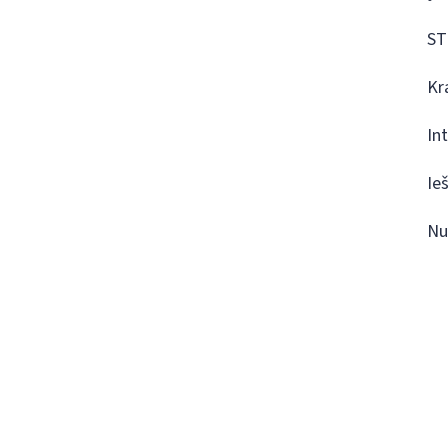
ST
Kr
In
Ie
Nu