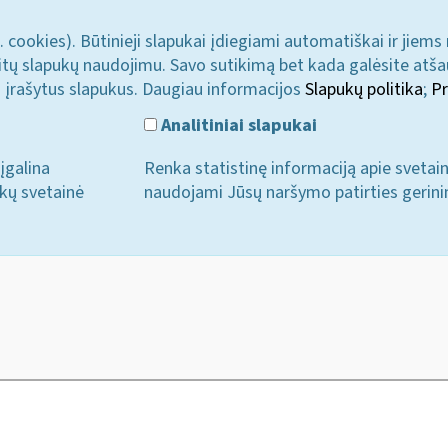
. cookies). Būtinieji slapukai įdiegiami automatiškai ir jiems
u kitų slapukų naudojimu. Savo sutikimą bet kada galėsite atš
i įrašytus slapukus. Daugiau informacijos
Slapukų politika
;
Pr
Analitiniai slapukai
įgalina
Renka statistinę informaciją apie svetai
ukų svetainė
naudojami Jūsų naršymo patirties gerini