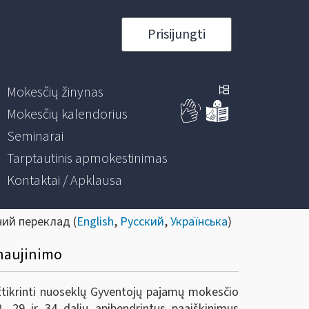
Prisijungti
Mokesčių žinynas
Mokesčių kalendorius
Seminarai
Tarptautinis apmokestinimas
Kontaktai / Apklausa
ний переклад (
English
,
Русский
,
Українська
)
tnaujinimo
tikrinti nuoseklų Gyventojų pajamų mokesčio
 29 ir 34 dalių apibendrintus paaiškinimus