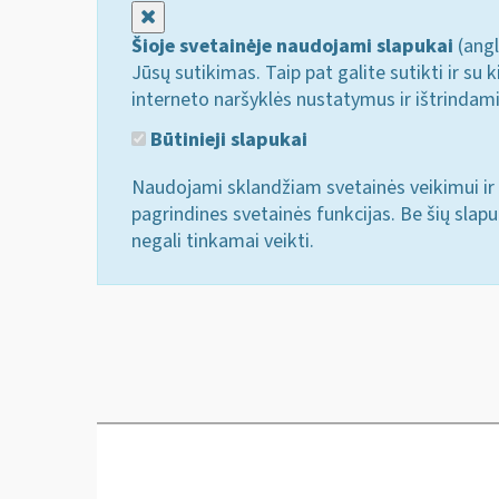
Uždaryti
Šioje svetainėje naudojami slapukai
(angl
Jūsų sutikimas. Taip pat galite sutikti ir s
interneto naršyklės nustatymus ir ištrindam
Būtinieji slapukai
Naudojami sklandžiam svetainės veikimui ir 
pagrindines svetainės funkcijas. Be šių slap
negali tinkamai veikti.