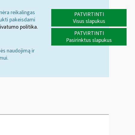
 nėra reikalingas
PATVIRTINTI
aukti pakeisdami
Visus slapukus
ivatumo politika.
PATVIRTINTI
Pasirinktus slapukus
nės naudojimą ir
mui.