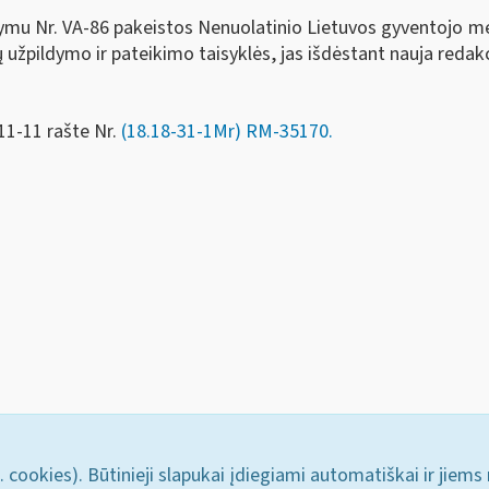
akymu Nr. VA-86 pakeistos Nenuolatinio Lietuvos gyventojo
pildymo ir pateikimo taisyklės, jas išdėstant nauja redakc
11-11 rašte Nr.
(18.18-31-1Mr) RM-35170.
. cookies). Būtinieji slapukai įdiegiami automatiškai ir jiems