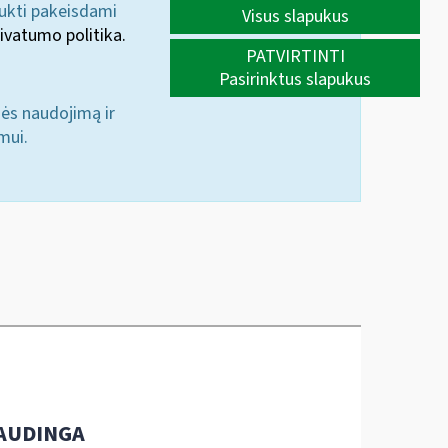
aukti pakeisdami
Visus slapukus
ivatumo politika.
PATVIRTINTI
Pasirinktus slapukus
nės naudojimą ir
mui.
AUDINGA