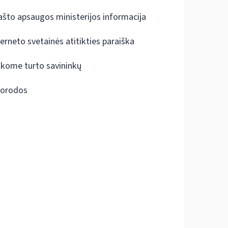
ašto apsaugos ministerijos informacija
terneto svetainės atitikties paraiška
škome turto savininkų
orodos