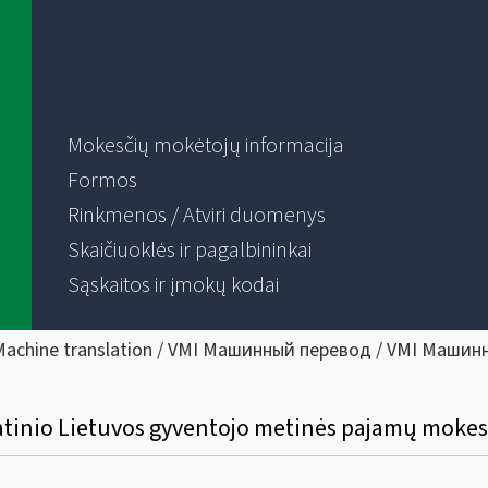
Mokesčių mokėtojų informacija
Formos
Rinkmenos / Atviri duomenys
Skaičiuoklės ir pagalbininkai
Sąskaitos ir įmokų kodai
Machine translation / VMI Машинный перевод / VMI Машин