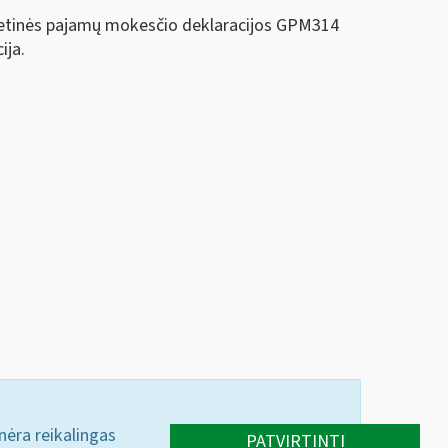
 metinės pajamų mokesčio deklaracijos GPM314
ija.
 nėra reikalingas
PATVIRTINTI