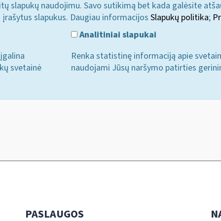
u kitų slapukų naudojimu. Savo sutikimą bet kada galėsite atš
i įrašytus slapukus. Daugiau informacijos
Slapukų politika
;
Pr
Analitiniai slapukai
įgalina
Renka statistinę informaciją apie svetai
ukų svetainė
naudojami Jūsų naršymo patirties gerini
PASLAUGOS
N