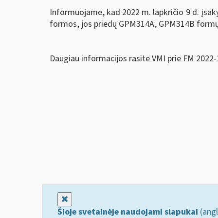
Informuojame, kad 2022 m. lapkričio 9 d. įs
formos, jos priedų GPM314A, GPM314B formų už
Daugiau informacijos rasite VMI prie FM 2022-
Uždaryti
Šioje svetainėje naudojami slapukai
(angl