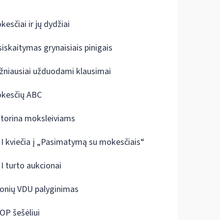
kesčiai ir jų dydžiai
siskaitymas grynaisiais pinigais
žniausiai užduodami klausimai
kesčių ABC
ktorina moksleiviams
I kviečia į „Pasimatymą su mokesčiais“
I turto aukcionai
onių VDU palyginimas
OP šešėliui