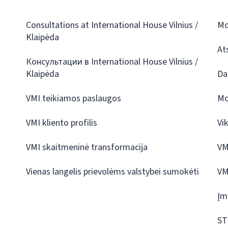
Consultations at International House Vilnius /
Mo
Klaipėda
At
Консультации в International House Vilnius /
Klaipėda
Da
VMI teikiamos paslaugos
Mo
VMI kliento profilis
Vi
VMI skaitmeninė transformacija
VM
Vienas langelis prievolėms valstybei sumokėti
VM
Įm
ST