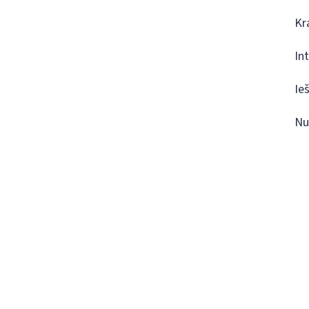
Kr
In
Ie
Nu