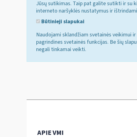
Jūsų sutikimas. Taip pat galite sutikti ir s
interneto naršyklės nustatymus ir ištrindam
Būtinieji slapukai
Naudojami sklandžiam svetainės veikimui ir 
pagrindines svetainės funkcijas. Be šių slap
negali tinkamai veikti.
APIE VMI