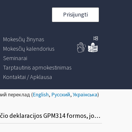
Prisijungti
Mokesčių žinynas
Mokesčių kalendorius
Seminarai
Tarptautinis apmokestinimas
Kontaktai / Apklausa
ний переклад (
English
,
Русский
,
Українська
)
Informacinis pranešimas dėl Nenuolatinio Lietuvos gyventojo metinės pajamų mokesčio deklaracijos GPM314 formos, jos priedų GPM314A, GPM314B formų užpildymo ir pateikimo taisyklių pakeitimo