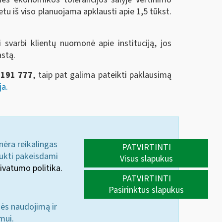
tu iš viso planuojama apklausti apie 1,5 tūkst.
 svarbi klientų nuomonė apie instituciją, jos
astą.
2191 777
, taip pat galima pateikti paklausimą
ja.
 nėra reikalingas
PATVIRTINTI
aukti pakeisdami
Visus slapukus
ivatumo politika.
PATVIRTINTI
Pasirinktus slapukus
nės naudojimą ir
mui.