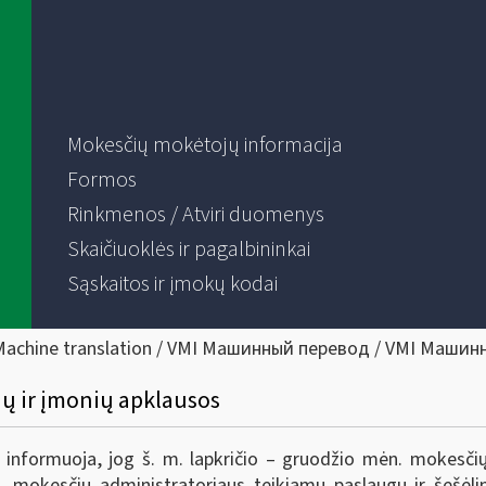
Mokesčių mokėtojų informacija
Formos
Rinkmenos / Atviri duomenys
Skaičiuoklės ir pagalbininkai
Sąskaitos ir įmokų kodai
Machine translation / VMI Машинный перевод / VMI Машин
ų ir įmonių apklausos
I) informuoja, jog š. m. lapkričio – gruodžio mėn. mokesč
I, mokesčių administratoriaus teikiamų paslaugų ir šešėli