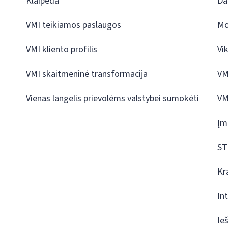
Klaipėda
Da
VMI teikiamos paslaugos
Mo
VMI kliento profilis
Vi
VMI skaitmeninė transformacija
VM
Vienas langelis prievolėms valstybei sumokėti
VM
Įm
ST
Kr
In
Ie