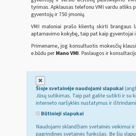
tyrimas. Apklausas telefonu VMI vardu atliks p
gyventojų ir 750 įmonių.
VMI maloniai prašo klientų skirti brangaus l
aptarnavimo kokybę, taip pat kaip gyventojai
Primename, jog konsultuotis mokesčių klau
e.būdu per
Mano VMI
. Paslaugos ir konsultaci
Uždaryti
Šioje svetainėje naudojami slapukai
(angl
Jūsų sutikimas. Taip pat galite sutikti ir s
interneto naršyklės nustatymus ir ištrindam
Būtinieji slapukai
Naudojami sklandžiam svetainės veikimui ir 
pagrindines svetainės funkcijas. Be šių slap