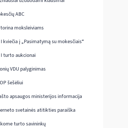
žniausiai užduodami klausimai
kesčių ABC
ktorina moksleiviams
I kviečia į „Pasimatymą su mokesčiais“
I turto aukcionai
onių VDU palyginimas
OP šešėliui
ašto apsaugos ministerijos informacija
terneto svetainės atitikties paraiška
škome turto savininkų