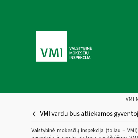
VMI 
VMI vardu bus atliekamos gyventoj
Valstybinė mokesčių inspekcija (toliau – VM
gyventojų ir verslo atstovų pasitikėjimo VM