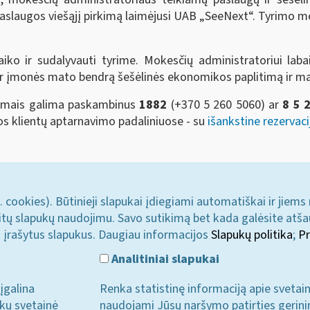
aslaugos viešąjį pirkimą laimėjusi UAB „SeeNext“. Tyrimo me
aiko ir sudalyvauti tyrime. Mokesčių administratoriui labai
 ir įmonės mato bendrą šešėlinės ekonomikos paplitimą ir m
simais galima paskambinus
1882
(+370 5 260 5060)
ar
8 5 
jos klientų aptarnavimo padaliniuose - su
išankstine rezervaci
. cookies). Būtinieji slapukai įdiegiami automatiškai ir jiems
u kitų slapukų naudojimu. Savo sutikimą bet kada galėsite atš
i įrašytus slapukus. Daugiau informacijos
Slapukų politika
;
Pr
Analitiniai slapukai
įgalina
Renka statistinę informaciją apie svetai
ukų svetainė
naudojami Jūsų naršymo patirties gerini