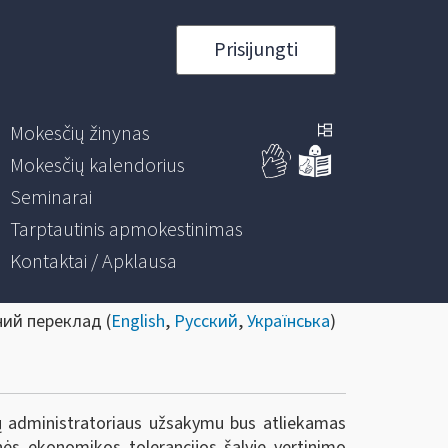
Prisijungti
Mokesčių žinynas
Mokesčių kalendorius
Seminarai
Tarptautinis apmokestinimas
Kontaktai / Apklausa
ний переклад (
English
,
Русский
,
Українська
)
ių administratoriaus užsakymu bus atliekamas
nės ekonomikos tolerancijos šalyje vertinimo