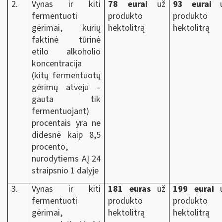
2.
Vynas ir kiti
78 eurai
už
93 eurai
u
fermentuoti
produkto
produkto
gėrimai, kurių
hektolitrą
hektolitrą
faktinė tūrinė
etilo alkoholio
koncentracija
(kitų fermentuotų
gėrimų atveju –
gauta tik
fermentuojant)
procentais yra ne
didesnė kaip 8,5
procento,
nurodytiems AĮ 24
straipsnio 1 dalyje
3.
Vynas ir kiti
181
euras
už
199 eurai
u
fermentuoti
produkto
produkto
gėrimai,
hektolitrą
hektolitrą