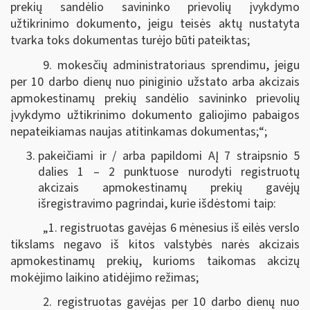
prekių sandėlio savininko prievolių įvykdymo
užtikrinimo dokumento, jeigu teisės aktų nustatyta
tvarka toks dokumentas turėjo būti pateiktas;
9. mokesčių administratoriaus sprendimu, jeigu
per 10 darbo dienų nuo piniginio užstato arba akcizais
apmokestinamų prekių sandėlio savininko prievolių
įvykdymo užtikrinimo dokumento galiojimo pabaigos
nepateikiamas naujas atitinkamas dokumentas;“;
pakeičiami ir / arba papildomi AĮ 7 straipsnio 5
dalies 1 – 2 punktuose nurodyti registruotų
akcizais apmokestinamų prekių gavėjų
išregistravimo pagrindai, kurie išdėstomi taip:
„1. registruotas gavėjas 6 mėnesius iš eilės verslo
tikslams negavo iš kitos valstybės narės akcizais
apmokestinamų prekių, kurioms taikomas akcizų
mokėjimo laikino atidėjimo režimas;
2. registruotas gavėjas per 10 darbo dienų nuo