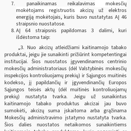
panaikinamas reikalavimas
mokesčių
mokėtojams registruotis a
kcizų už elektros
energiją mokėtojais, kuris buvo nustatytas AĮ 46
straipsnio nuostatose.
AĮ 64 straipsnis papildomas 3 dalimi, kuri
išdėstoma taip:
„3. Nuo akcizų atleidžiami kaitinamojo tabako
produktai, jeigu jie sunaikinti prižiūrint kompetentingai
institucijai. Šios nuostatos įgyvendinamos centrinio
mokesčių administratoriaus (dėl Valstybinės mokesčių
inspekcijos kontroliuojamų prekių) ir Sąjungos muitinės
kodekso, jį papildančių ir įgyvendinančių Europos
Sąjungos teisės aktų (dėl muitinės kontroliuojamų
prekių) nustatyta tvarka. Jeigu už sunaikintus
kaitinamojo tabako produktus akcizai jau buvo
sumokėti, akcizų suma įskaitoma arba grąžinama
Mokesčių administravimo įstatymo nustatyta tvarka.
Šios dalies nuostatos netaikomos sunaikintiems