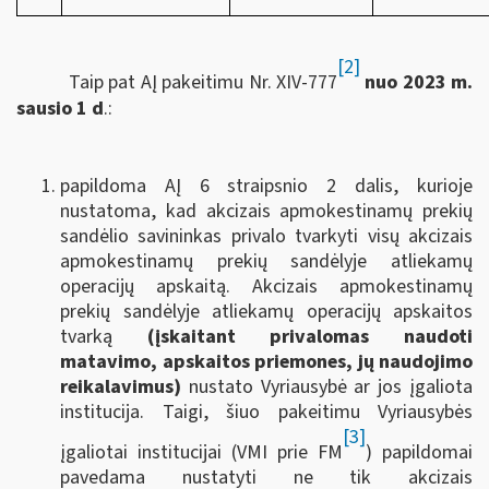
[2]
Taip pat AĮ pakeitimu Nr. XIV-777
nuo 2023 m.
sausio 1 d
.:
papildoma AĮ 6 straipsnio 2 dalis, kurioje
nustatoma, kad akcizais apmokestinamų prekių
sandėlio savininkas privalo tvarkyti visų akcizais
apmokestinamų prekių sandėlyje atliekamų
operacijų apskaitą. Akcizais apmokestinamų
prekių sandėlyje atliekamų operacijų apskaitos
tvarką
(įskaitant privalomas naudoti
matavimo, apskaitos priemones, jų naudojimo
reikalavimus)
nustato Vyriausybė ar jos įgaliota
institucija. Taigi, šiuo pakeitimu Vyriausybės
[3]
įgaliotai institucijai (VMI prie FM
) papildomai
pavedama nustatyti ne tik akcizais