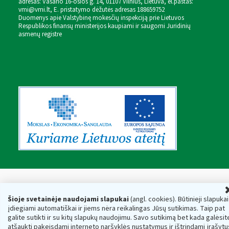
adresas: Vasario 16-osios g. 14, 01107 Vilnius, Lietuva, el.paštas:
vmi@vmi.lt
, E. pristatymo dėžutės adresas 188659752
Duomenys apie Valstybinę mokesčių inspekciją prie Lietuvos
Respublikos finansų ministerijos kaupiami ir saugomi Juridinių
asmenų registre
Šioje svetainėje naudojami slapukai
(angl. cookies). Būtinieji slapukai
įdiegiami automatiškai ir jiems nėra reikalingas Jūsų sutikimas. Taip pat
galite sutikti ir su kitų slapukų naudojimu. Savo sutikimą bet kada galėsit
atšaukti pakeisdami interneto naršyklės nustatymus ir ištrindami įrašytu