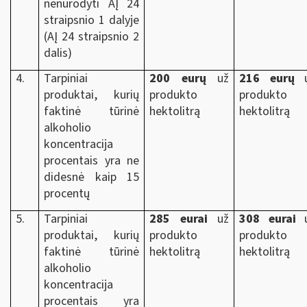
nenurodyti AĮ 24
straipsnio 1 dalyje
(AĮ 24 straipsnio 2
dalis)
4.
Tarpiniai
200
eurų
už
216 eurų
u
produktai, kurių
produkto
produkto
faktinė tūrinė
hektolitrą
hektolitrą
alkoholio
koncentracija
procentais yra ne
didesnė kaip 15
procentų
5.
Tarpiniai
285 eurai
už
308 eurai
u
produktai, kurių
produkto
produkto
faktinė tūrinė
hektolitrą
hektolitrą
alkoholio
koncentracija
procentais yra