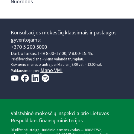
Nuorodos
Konsultacijos mokesčių klausimais ir paslaugos
gyventojams:
+370 5 260 5060
Darbo laikas: I-IV 8.00-17.00, V 8.00-15.45.
Prieššventinę dieną - viena valanda trumpiau.
Kiekvieno mėnesio antrą penktadienį 8.00 val. - 12.00 val.
Mano VMI
Paklausimas per
Valstybinė mokesčių inspekcija prie Lietuvos
Respublikos finansų ministerijos
Biudžetinė įstaiga. Juridinio asmens kodas — 188659752,