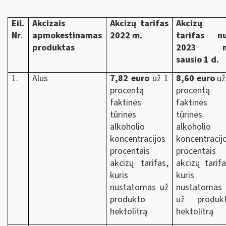
Eil.
Akcizais
Akcizų tarifas
Akcizų
Nr
.
apmokestinamas
2022 m.
tarifas n
produktas
2023 m
sausio 1 d.
1.
Alus
7,82 euro
už 1
8,60 euro
už
procentą
procentą
faktinės
faktinės
tūrinės
tūrinės
alkoholio
alkoholio
koncentracijos
koncentracij
procentais
procentais
akcizų tarifas,
akcizų tarifa
kuris
kuris
nustatomas už
nustatomas
produkto
už produk
hektolitrą
hektolitrą