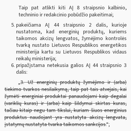
Taip pat atlikti kiti AĮ 8 straipsnio kalbinio,
techninio ir redakcinio pobūdžio pakeitimai;
pakeičiama AĮ 44 straipsnio 2 dalis, kurioje
nustatoma, kad energinių produktų, kuriems
taikomos akcizų lengvatos, žymėjimo kontrolės
tvarką nustato Lietuvos Respublikos energetikos
ministerija kartu su Lietuvos Respublikos vidaus
reikalų ministerija;
pripažįstama netekusia galios AĮ 44 straipsnio 3
dalis:
„
3. Už energinių produktų žymėjimo ir (arba)
tiekimo tvarkos nesilaikymą, taip pat tais atvejais, kai
žymėti energiniai produktai panaudojami kaip degalai
(variklių kuras) ir (arba) kaip šildymui skirtas kuras,
tačiau kitaip negu tam tikslui, kuriam šiuos energinius
produktus naudojant yra nustatyta akcizų lengvata,
įstatymų nustatyta tvarka taikomos sankcijos.
“;