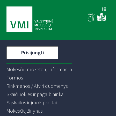
Prisijungti
Mokesčių mokėtojų informacija
Formos
Rinkmenos / Atviri duomenys
Skaičiuoklės ir pagalbininkai
Sąskaitos ir įmokų kodai
Mokesčių žinynas