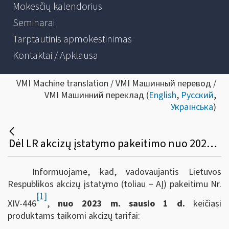
Mokesčių kalendorius
Seminarai
Tarptautinis apmokestinimas
Kontaktai / Apklausa
VMI Machine translation / VMI Машинный перевод /
VMI Машинний переклад (
English
,
Русский
,
Українська
)
Dėl LR akcizų įstatymo pakeitimo nuo 2023 m. sausio 1 d.
Informuojame, kad, vadovaujantis Lietuvos
Respublikos akcizų įstatymo (toliau − AĮ) pakeitimu Nr.
[1]
XIV-446
,
nuo 2023 m. sausio 1 d.
keičiasi
produktams taikomi akcizų tarifai: