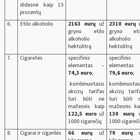
didesnė kaip 15
procentų
6.
Etilo alkoholis
2163 eurų
už
2310 eurų
u
gryno etilo
gryno eti
alkoholio
alkoholio
hektolitrą
hektolitrą
7.
Cigaretės
specifinis
specifinis
elementas –
elementas
74,3 euro
;
79,6 euro
;
kombinuotasis
kombinuotas
akcizų tarifas
akcizų tarif
turi būti ne
turi būti 
mažesnis kaip
mažesnis ka
122,5 euro
už
130 eurų
u
1000 cigarečių
1000 cigareč
8.
Cigarai ir cigarilės
66 eurų
už
79 eurų
u