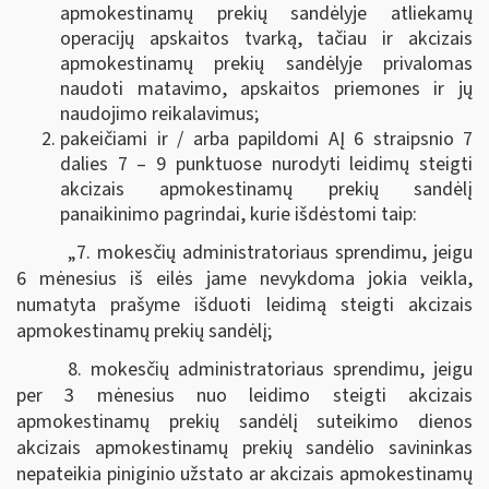
apmokestinamų prekių sandėlyje atliekamų
operacijų apskaitos tvarką, tačiau ir akcizais
apmokestinamų prekių sandėlyje privalomas
naudoti matavimo, apskaitos priemones ir jų
naudojimo reikalavimus;
pakeičiami ir / arba papildomi AĮ 6 straipsnio 7
dalies 7 – 9 punktuose nurodyti leidimų steigti
akcizais apmokestinamų prekių sandėlį
panaikinimo pagrindai, kurie išdėstomi taip:
„7. mokesčių administratoriaus sprendimu, jeigu
6 mėnesius iš eilės jame nevykdoma jokia veikla,
numatyta prašyme išduoti leidimą steigti akcizais
apmokestinamų prekių sandėlį;
8. mokesčių administratoriaus sprendimu, jeigu
per 3 mėnesius nuo leidimo steigti akcizais
apmokestinamų prekių sandėlį suteikimo dienos
akcizais apmokestinamų prekių sandėlio savininkas
nepateikia piniginio užstato ar akcizais apmokestinamų