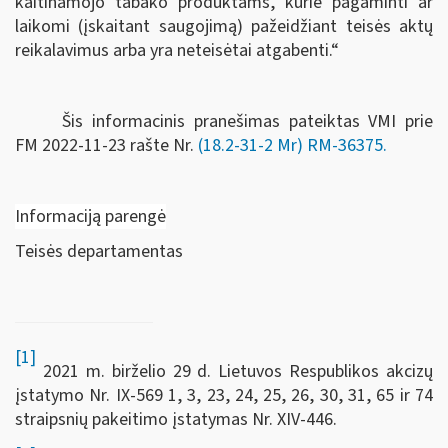
kaitinamojo tabako produktams, kurie pagaminti ar
laikomi (įskaitant saugojimą) pažeidžiant teisės aktų
reikalavimus arba yra neteisėtai atgabenti.“
Šis informacinis pranešimas pateiktas VMI prie
FM
2022-11-23 rašte Nr.
(18.2-31-2 Mr) RM-36375
.
Informaciją parengė
Teisės departamentas
[1]
2021 m. birželio 29 d. Lietuvos Respublikos akcizų
įstatymo Nr. IX-569 1, 3, 23, 24, 25, 26, 30, 31, 65 ir 74
straipsnių pakeitimo įstatymas Nr. XIV-446.