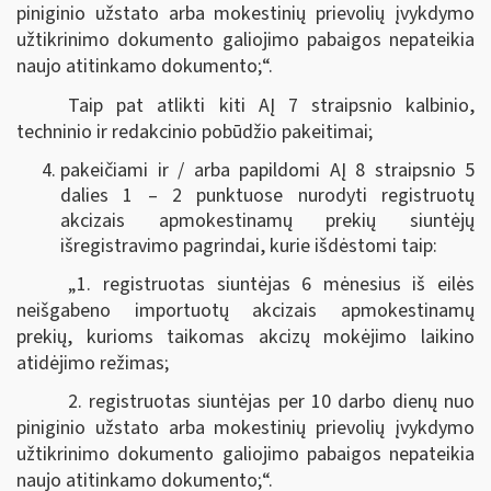
piniginio užstato arba mokestinių prievolių įvykdymo
užtikrinimo dokumento galiojimo pabaigos nepateikia
naujo atitinkamo dokumento;“.
Taip pat atlikti kiti AĮ 7 straipsnio kalbinio,
techninio ir redakcinio pobūdžio pakeitimai;
pakeičiami ir / arba papildomi AĮ 8 straipsnio 5
dalies 1 – 2 punktuose nurodyti registruotų
akcizais apmokestinamų prekių siuntėjų
išregistravimo pagrindai, kurie išdėstomi taip:
„1. registruotas siuntėjas 6 mėnesius iš eilės
neišgabeno importuotų akcizais apmokestinamų
prekių, kurioms taikomas akcizų mokėjimo laikino
atidėjimo režimas;
2. registruotas siuntėjas per 10 darbo dienų nuo
piniginio užstato arba mokestinių prievolių įvykdymo
užtikrinimo dokumento galiojimo pabaigos nepateikia
naujo atitinkamo dokumento;“.