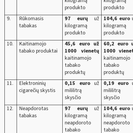
kilogramą
kilogramą
produkto
produkto
9.
Rūkomasis
97 eurų
už
104,6 euro
tabakas
kilogramą
kilogramą
produkto
produkto
10.
Kaitinamojo
45,6 euro už
60,2 euro 
tabako produktai
1000 vienetų
1000 viene
kaitinamojo
kaitinamojo
tabako
tabako
produktų
produktų
11.
Elektroninių
0,15 euro
už
0,19 euro
u
cigarečių skystis
mililitrą
mililitrą
skysčio
skysčio
12.
Neapdorotas
97 eurų
už
104,6 euro
tabakas
kilogramą
kilogramą
neapdoroto
neapdoroto
tabako
tabako