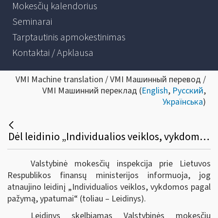
Mokesčių kalendorius
Seminarai
Tarptautinis apmokestinimas
Kontaktai / Apklausa
VMI Machine translation / VMI Машинный перевод /
VMI Машинний переклад (
English
,
Русский
,
Українська
)
Dėl leidinio „Individualios veiklos, vykdomos pagal pažymą, ypatumai“ atnaujinimo
Valstybinė mokesčių inspekcija prie Lietuvos
Respublikos finansų ministerijos informuoja, jog
atnaujino leidinį „Individualios veiklos, vykdomos pagal
pažymą, ypatumai“ (toliau – Leidinys).
Leidinys skelbiamas Valstybinės mokesčių