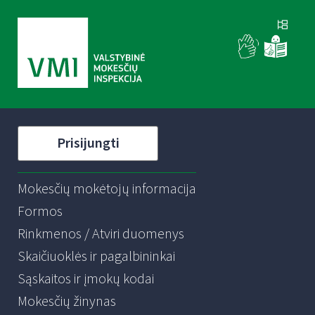
Prisijungti
Mokesčių mokėtojų informacija
Formos
Rinkmenos / Atviri duomenys
Skaičiuoklės ir pagalbininkai
Sąskaitos ir įmokų kodai
Mokesčių žinynas