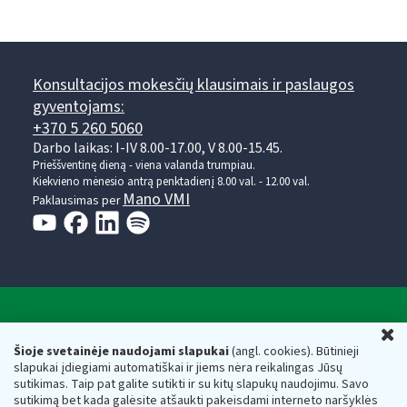
Konsultacijos mokesčių klausimais ir paslaugos
gyventojams:
+370 5 260 5060
Darbo laikas: I-IV 8.00-17.00, V 8.00-15.45.
Prieššventinę dieną - viena valanda trumpiau.
Kiekvieno mėnesio antrą penktadienį 8.00 val. - 12.00 val.
Mano VMI
Paklausimas per
Valstybinė mokesčių inspekcija prie Lietuvos
U
Respublikos finansų ministerijos
Šioje svetainėje naudojami slapukai
(angl. cookies). Būtinieji
slapukai įdiegiami automatiškai ir jiems nėra reikalingas Jūsų
Biudžetinė įstaiga. Juridinio asmens kodas — 188659752,
sutikimas. Taip pat galite sutikti ir su kitų slapukų naudojimu. Savo
adresas: Vasario 16-osios g. 14, 01107 Vilnius, Lietuva, el.paštas:
sutikimą bet kada galėsite atšaukti pakeisdami interneto naršyklės