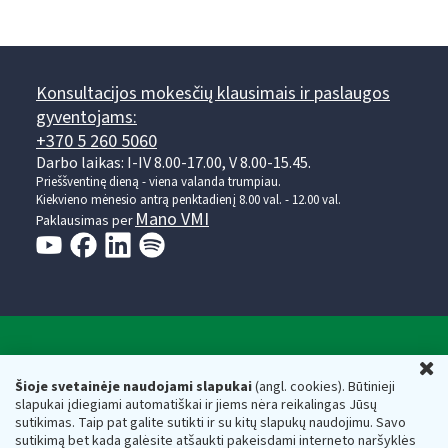
Konsultacijos mokesčių klausimais ir paslaugos
gyventojams:
+370 5 260 5060
Darbo laikas: I-IV 8.00-17.00, V 8.00-15.45.
Prieššventinę dieną - viena valanda trumpiau.
Kiekvieno mėnesio antrą penktadienį 8.00 val. - 12.00 val.
Mano VMI
Paklausimas per
Valstybinė mokesčių inspekcija prie Lietuvos
U
Respublikos finansų ministerijos
Šioje svetainėje naudojami slapukai
(angl. cookies). Būtinieji
slapukai įdiegiami automatiškai ir jiems nėra reikalingas Jūsų
Biudžetinė įstaiga. Juridinio asmens kodas — 188659752,
sutikimas. Taip pat galite sutikti ir su kitų slapukų naudojimu. Savo
adresas: Vasario 16-osios g. 14, 01107 Vilnius, Lietuva, el.paštas:
sutikimą bet kada galėsite atšaukti pakeisdami interneto naršyklės