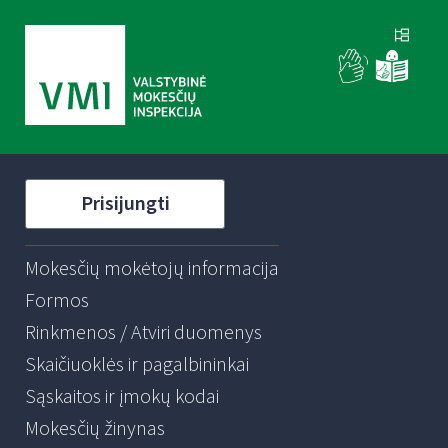
Prisijungti
Mokesčių mokėtojų informacija
Formos
Rinkmenos / Atviri duomenys
Skaičiuoklės ir pagalbininkai
Sąskaitos ir įmokų kodai
Mokesčių žinynas