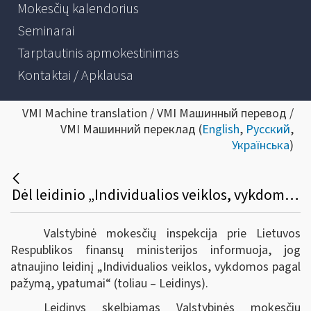
Mokesčių kalendorius
Seminarai
Tarptautinis apmokestinimas
Kontaktai / Apklausa
VMI Machine translation / VMI Машинный перевод /
VMI Машинний переклад (
English
,
Русский
,
Українська
)
Dėl leidinio „Individualios veiklos, vykdomos pagal pažymą, ypatumai“ atnaujinimo
Valstybinė mokesčių inspekcija prie Lietuvos
Respublikos finansų ministerijos informuoja, jog
atnaujino leidinį „Individualios veiklos, vykdomos pagal
pažymą, ypatumai“ (toliau – Leidinys).
Leidinys skelbiamas Valstybinės mokesčių