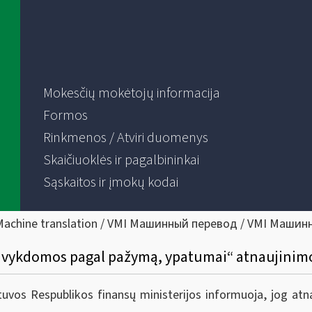
Mokesčių mokėtojų informacija
Formos
Rinkmenos / Atviri duomenys
Skaičiuoklės ir pagalbininkai
Sąskaitos ir įmokų kodai
Machine translation / VMI Машинный перевод / VMI Машин
os, vykdomos pagal pažymą, ypatumai“ atnaujinim
tuvos Respublikos finansų ministerijos informuoja, jog atna