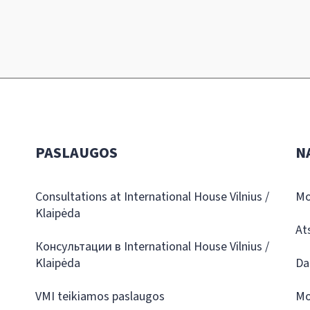
PASLAUGOS
N
Consultations at International House Vilnius /
Mo
Klaipėda
At
Консультации в International House Vilnius /
Klaipėda
Da
VMI teikiamos paslaugos
Mo