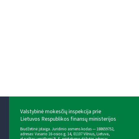
Valstybinė mokesčių inspekcija prie
Lietuvos Respublikos finansų ministerijos
Biudžetinė įstaiga. Juridinio asmens kodas — 188659752,
adresas: Vasario 16-osios g. 14, 01107 Vilnius, Lietuva,
el.paštas:
vmi@vmi.lt
, E. pristatymo dėžutės adresas