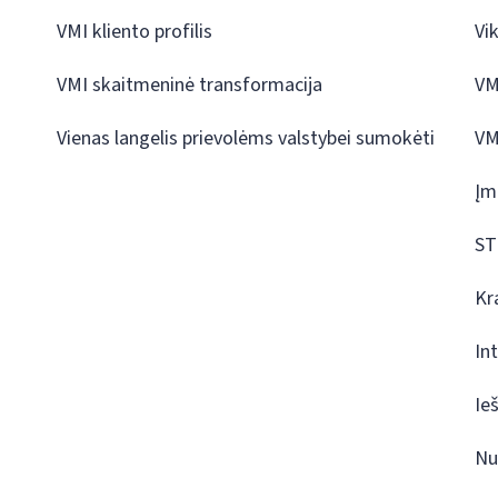
VMI kliento profilis
Vi
VMI skaitmeninė transformacija
VM
Vienas langelis prievolėms valstybei sumokėti
VM
Įm
ST
Kr
In
Ie
Nu