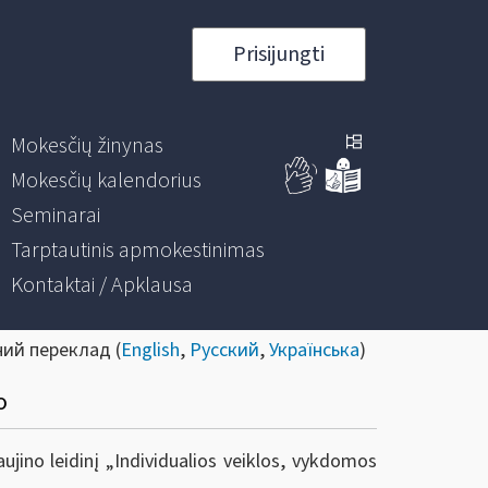
Prisijungti
Mokesčių žinynas
Mokesčių kalendorius
Seminarai
Tarptautinis apmokestinimas
Kontaktai / Apklausa
ний переклад (
English
,
Русский
,
Українська
)
o
ujino leidinį „Individualios veiklos, vykdomos