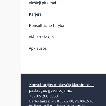
Viešieji pirkimai
Karjera
Konsultacinė taryba
VMI strategija
Apklausos
Konsultacijos mokesčių klausimais ir
paslaugos gyventojams:
+370 5 260 5060
Darbo laikas: I-IV 8.00-17.00, V 8.00-15.45.
Prieššventinę dieną - viena valanda trumpiau.