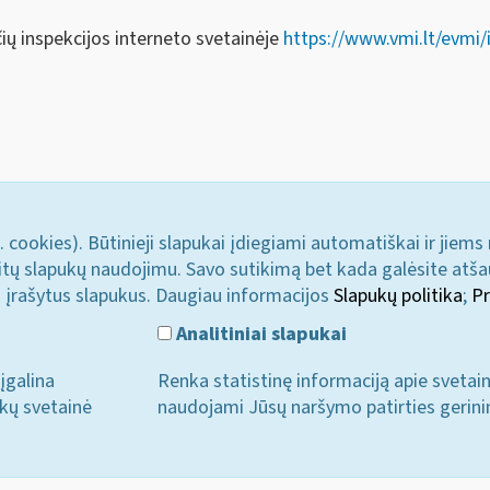
ų inspekcijos interneto svetainėje
https://www.vmi.lt/evmi/in
. cookies). Būtinieji slapukai įdiegiami automatiškai ir jiems
u kitų slapukų naudojimu. Savo sutikimą bet kada galėsite atš
i įrašytus slapukus. Daugiau informacijos
Slapukų politika
;
Pr
Analitiniai slapukai
įgalina
Renka statistinę informaciją apie svetai
ukų svetainė
naudojami Jūsų naršymo patirties gerini