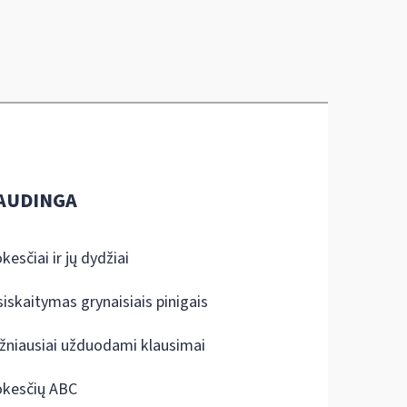
AUDINGA
kesčiai ir jų dydžiai
siskaitymas grynaisiais pinigais
žniausiai užduodami klausimai
kesčių ABC