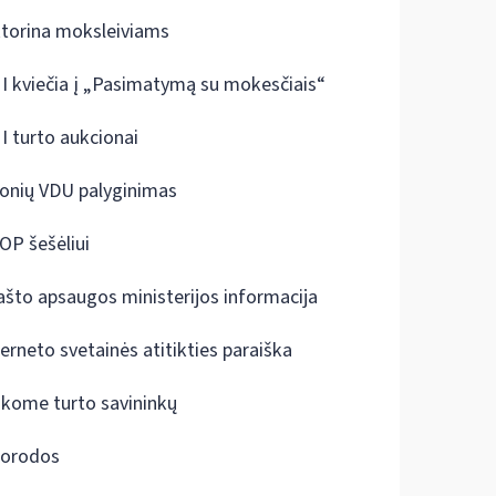
ktorina moksleiviams
I kviečia į „Pasimatymą su mokesčiais“
I turto aukcionai
onių VDU palyginimas
OP šešėliui
ašto apsaugos ministerijos informacija
terneto svetainės atitikties paraiška
škome turto savininkų
orodos