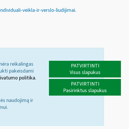
dividuali-veikla-ir-verslo-liudijimai
.
 nėra reikalingas
PATVIRTINTI
aukti pakeisdami
Visus slapukus
ivatumo politika.
PATVIRTINTI
Pasirinktus slapukus
nės naudojimą ir
mui.