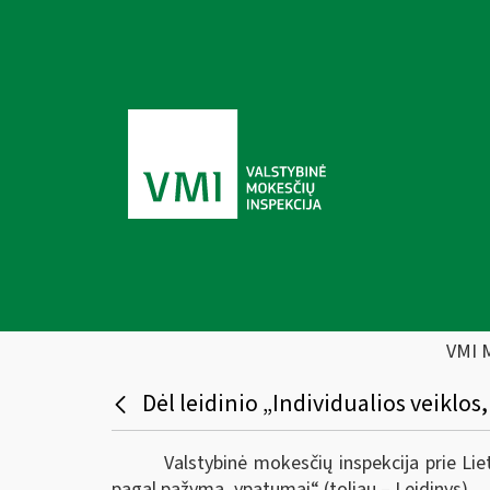
VMI 
Dėl leidinio „Individualios veikl
Valstybinė mokesčių inspekcija prie Lie
pagal pažymą, ypatumai“ (toliau – Leidinys).