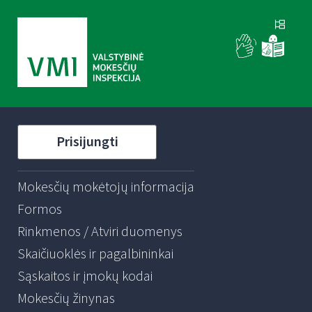
Prisijungti
Mokesčių mokėtojų informacija
Formos
Rinkmenos / Atviri duomenys
Skaičiuoklės ir pagalbininkai
Sąskaitos ir įmokų kodai
Mokesčių žinynas