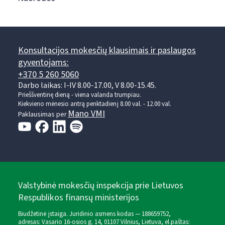
Konsultacijos mokesčių klausimais ir paslaugos
gyventojams:
+370 5 260 5060
Darbo laikas: I-IV 8.00-17.00, V 8.00-15.45.
Prieššventinę dieną - viena valanda trumpiau.
Kiekvieno mėnesio antrą penktadienį 8.00 val. - 12.00 val.
Mano VMI
Paklausimas per
Valstybinė mokesčių inspekcija prie Lietuvos
Respublikos finansų ministerijos
Biudžetinė įstaiga. Juridinio asmens kodas — 188659752,
adresas: Vasario 16-osios g. 14, 01107 Vilnius, Lietuva, el.paštas: