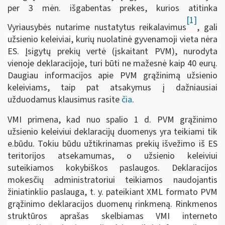
per 3 mėn. išgabentas prekes, kurios atitinka
[1]
Vyriausybės nutarime nustatytus reikalavimus
, gali
užsienio keleiviai, kuri
ų
nuolatin
ė
gyvenamoji vieta n
ė
ra
ES.
Įsigytų prekių vertė (įskaitant PVM), nurodyta
vienoje deklaracijoje, turi būti ne mažesnė kaip 40 eurų.
Daugiau informacijos apie PVM grąžinimą užsienio
keleiviams, taip pat atsakymus į dažniausiai
užduodamus klausimus rasite
čia
.
VMI primena, kad nuo spalio 1 d. PVM grąžinimo
užsienio keleiviui deklaracijų duomenys yra teikiami tik
e.būdu. Tokiu būdu užtikrinamas prekių išvežimo iš ES
teritorijos atsekamumas, o užsienio keleiviui
suteikiamos kokybiškos paslaugos. Deklaracijos
mokesčių administratoriui teikiamos
naudojantis
žiniatinklio paslauga, t. y. pateikiant XML formato PVM
grąžinimo deklaracijos duomenų rinkmeną. Rinkmenos
struktūros aprašas skelbiamas VMI interneto