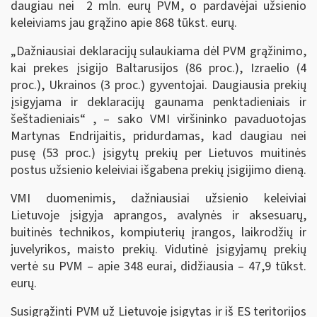
daugiau nei 2 mln. eurų PVM, o pardavėjai užsienio
keleiviams jau grąžino apie 868 tūkst. eurų.
„Dažniausiai deklaracijų sulaukiama dėl PVM grąžinimo,
kai prekes įsigijo Baltarusijos (86 proc.), Izraelio (4
proc.), Ukrainos (3 proc.) gyventojai. Daugiausia prekių
įsigyjama ir deklaracijų gaunama penktadieniais ir
šeštadieniais“ , – sako VMI viršininko pavaduotojas
Martynas Endrijaitis, pridurdamas, kad daugiau nei
pusę (53 proc.) įsigytų prekių per Lietuvos muitinės
postus užsienio keleiviai išgabena prekių įsigijimo dieną.
VMI duomenimis, dažniausiai užsienio keleiviai
Lietuvoje įsigyja aprangos, avalynės ir aksesuarų,
buitinės technikos, kompiuterių įrangos, laikrodžių ir
juvelyrikos, maisto prekių. Vidutinė įsigyjamų prekių
vertė su PVM – apie 348 eurai, didžiausia – 47,9 tūkst.
eurų.
Susigrąžinti PVM už Lietuvoje įsigytas ir iš ES teritorijos