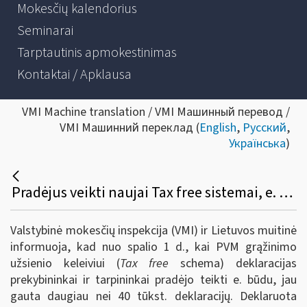
Mokesčių kalendorius
Seminarai
Tarptautinis apmokestinimas
Kontaktai / Apklausa
VMI Machine translation / VMI Машинный перевод /
VMI Машинний переклад (
English
,
Русский
,
Українська
)
Pradėjus veikti naujai Tax free sistemai, e. būdu jau deklaruota per 2 mln. eurų PVM
Valstybinė mokesčių inspekcija (VMI) ir Lietuvos muitinė
informuoja, kad nuo spalio 1 d., kai PVM grąžinimo
užsienio keleiviui (
Tax free
schema) deklaracijas
prekybininkai ir tarpininkai pradėjo teikti e. būdu, jau
gauta daugiau nei 40 tūkst. deklaracijų. Deklaruota