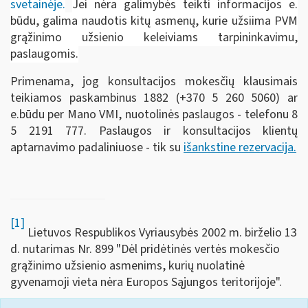
svetainėje.
Jei nėra galimybės teikti informacijos e.
būdu, galima naudotis kitų asmenų, kurie užsiima PVM
grąžinimo užsienio keleiviams tarpininkavimu,
paslaugomis.
Primenama, jog konsultacijos mokesčių klausimais
teikiamos paskambinus 1882 (+370 5 260 5060) ar
e.būdu per Mano VMI, nuotolinės paslaugos - telefonu 8
5 2191 777. Paslaugos ir konsultacijos klientų
aptarnavimo padaliniuose - tik su
išankstine rezervacija.
[1]
Lietuvos Respublikos Vyriausybės 2002 m. birželio 13
d. nutarimas Nr. 899 "Dėl pridėtinės vertės mokesčio
grąžinimo užsienio asmenims, kurių nuolatinė
gyvenamoji vieta nėra Europos Sąjungos teritorijoje".