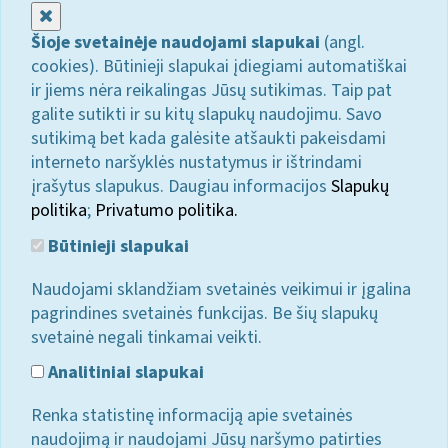
Uždaryti
Šioje svetainėje naudojami slapukai
(angl.
cookies). Būtinieji slapukai įdiegiami automatiškai
ir jiems nėra reikalingas Jūsų sutikimas. Taip pat
galite sutikti ir su kitų slapukų naudojimu. Savo
sutikimą bet kada galėsite atšaukti pakeisdami
interneto naršyklės nustatymus ir ištrindami
įrašytus slapukus. Daugiau informacijos
Slapukų
politika
;
Privatumo politika.
Būtinieji slapukai
Naudojami sklandžiam svetainės veikimui ir įgalina
pagrindines svetainės funkcijas. Be šių slapukų
svetainė negali tinkamai veikti.
Analitiniai slapukai
Renka statistinę informaciją apie svetainės
naudojimą ir naudojami Jūsų naršymo patirties