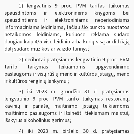
1)
lengvatinis 9 proc. PVM tarifas taikomas
spausdintoms ir elektroninėms knygoms bei
spausdintiems ir elektroniniams neperiodiniams
informaciniams leidiniams, tačiau šio
punkto nuostatos
netaikomos leidiniams, kuriuose reklama sudaro
daugiau kaip 4/5 viso leidinio arba kurių visą ar didžiąją
dalį sudaro muzikos ar vaizdo turinys
;
2)
neribotai pratęsiamas lengvatinio 9 proc. PVM
tarifo taikymas teikiamoms apgyvendinimo
paslaugoms ir visų rūšių meno ir kultūros įstaigų, meno
ir kultūros renginių lankymui;
3) iki 2023 m. gruodžio 31 d. pratęsiamas
lengvatinio 9 proc. PVM tarifo taikymas restoranų,
kavinių ir panašių maitinimo įstaigų teikiamoms
maitinimo paslaugoms ir išsinešti tiekiamam maistui,
išskyrus alkoholinius gėrimus;
4) iki 2023 m. birželio 30 d. pratęsiamas