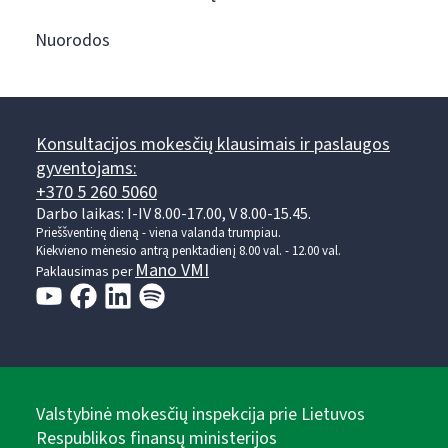
Nuorodos
Konsultacijos mokesčių klausimais ir paslaugos
gyventojams:
+370 5 260 5060
Darbo laikas: I-IV 8.00-17.00, V 8.00-15.45.
Prieššventinę dieną - viena valanda trumpiau.
Kiekvieno mėnesio antrą penktadienį 8.00 val. - 12.00 val.
Mano VMI
Paklausimas per
Valstybinė mokesčių inspekcija prie Lietuvos
Respublikos finansų ministerijos