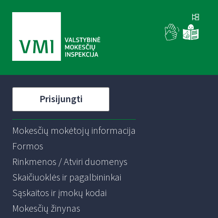
Prisijungti
Mokesčių mokėtojų informacija
Formos
Rinkmenos / Atviri duomenys
Skaičiuoklės ir pagalbininkai
Sąskaitos ir įmokų kodai
Mokesčių žinynas