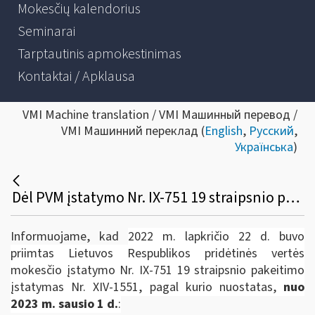
Mokesčių kalendorius
Seminarai
Tarptautinis apmokestinimas
Kontaktai / Apklausa
VMI Machine translation / VMI Машинный перевод /
VMI Машинний переклад (
English
,
Русский
,
Українська
)
Dėl PVM įstatymo Nr. IX-751 19 straipsnio pakeitimo įstatymo
Informuojame, kad
2022 m. lapkričio 22 d. buvo
priimtas Lietuvos Respublikos pridėtinės vertės
mokesčio įstatymo Nr. IX-751 19 straipsnio pakeitimo
įstatymas Nr. XIV-1551, pagal kurio nuostatas,
nuo
2023 m. sausio 1 d.
: