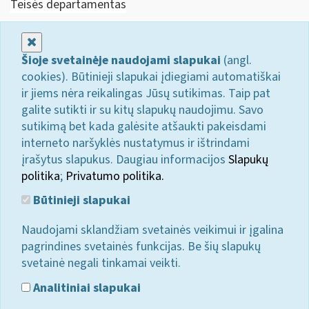
Teisės departamentas
Uždaryti
Šioje svetainėje naudojami slapukai
(angl.
cookies). Būtinieji slapukai įdiegiami automatiškai
ir jiems nėra reikalingas Jūsų sutikimas. Taip pat
galite sutikti ir su kitų slapukų naudojimu. Savo
sutikimą bet kada galėsite atšaukti pakeisdami
interneto naršyklės nustatymus ir ištrindami
įrašytus slapukus. Daugiau informacijos
Slapukų
politika
;
Privatumo politika.
Būtinieji slapukai
Naudojami sklandžiam svetainės veikimui ir įgalina
pagrindines svetainės funkcijas. Be šių slapukų
svetainė negali tinkamai veikti.
Analitiniai slapukai