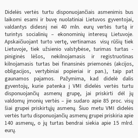
Didelės vertės turtu disponuojančiais asmenimis bus
laikomi esami ir buvę nuolatiniai Lietuvos gyventojai,
valdantys didesnį nei 40 mln. eurų vertės turtą ir
turintys socialinių – ekonominių interesų Lietuvoje.
Apskaičiuojant turto vertę, vertinamas visų rūšių tiek
Lietuvoje, tiek užsienio valstybėse, turimas turtas -
piniginės lėšos, nekilnojamasis ir registruotinas
kilnojamasis turtas bei finansinės priemonės (akcijos,
obligacijos, vertybiniai popieriai ir pan.), taip pat
gaunamos pajamos. Pažymima, kad didelė dalis
gyventojų, kurie patenka į VMI didelės vertės turtu
disponuojančių asmenų grupę, jai priskirti dėl jų
valdomų įmonių vertės – jie sudaro apie 85 proc. visų
šiai grupei priskirtųjų asmenų. Šiuo metu VMI didelės
vertės turtu disponuojančių asmenų grupei priskiria apie
140 asmenų, o jų turtas bendrai siekia apie 15 mlrd.
eurų.