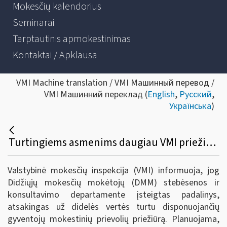
Mokesčių kalendorius
Seminarai
Tarptautinis apmokestinimas
Kontaktai / Apklausa
VMI Machine translation / VMI Машинный перевод /
VMI Машинний переклад (
English
,
Русский
,
Українська
)
Turtingiems asmenims daugiau VMI priežiūros
Valstybinė mokesčių inspekcija (VMI) informuoja, jog
Didžiųjų mokesčių mokėtojų (DMM) stebėsenos ir
konsultavimo departamente įsteigtas padalinys,
atsakingas už didelės vertės turtu disponuojančių
gyventojų mokestinių prievolių priežiūrą. Planuojama,