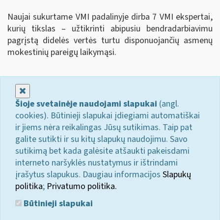
Naujai sukurtame VMI padalinyje dirba 7 VMI ekspertai,
kurių tikslas – užtikrinti abipusiu bendradarbiavimu
pagrįstą didelės vertės turtu disponuojančių asmenų
mokestinių pareigų laikymąsi.
Uždaryti
Šioje svetainėje naudojami slapukai
(angl.
cookies). Būtinieji slapukai įdiegiami automatiškai
ir jiems nėra reikalingas Jūsų sutikimas. Taip pat
galite sutikti ir su kitų slapukų naudojimu. Savo
sutikimą bet kada galėsite atšaukti pakeisdami
interneto naršyklės nustatymus ir ištrindami
įrašytus slapukus. Daugiau informacijos
Slapukų
politika
;
Privatumo politika.
Būtinieji slapukai