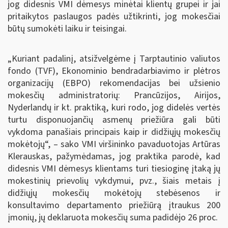
jog didesnis VMI dėmesys minėtai klientų grupei ir jai
pritaikytos paslaugos padės užtikrinti, jog mokesčiai
būtų sumokėti laiku ir teisingai.
„Kuriant padalinį, atsižvelgėme į Tarptautinio valiutos
fondo (TVF), Ekonominio bendradarbiavimo ir plėtros
organizacijų (EBPO) rekomendacijas bei užsienio
mokesčių administratorių: Prancūzijos, Airijos,
Nyderlandų ir kt. praktiką, kuri rodo, jog didelės vertės
turtu disponuojančių asmenų priežiūra gali būti
vykdoma panašiais principais kaip ir didžiųjų mokesčių
mokėtojų“, – sako VMI viršininko pavaduotojas Artūras
Klerauskas, pažymėdamas, jog praktika parodė, kad
didesnis VMI dėmesys klientams turi tiesioginę įtaką jų
mokestinių prievolių vykdymui, pvz., šiais metais į
didžiųjų mokesčių mokėtojų stebėsenos ir
konsultavimo departamento priežiūrą įtraukus 200
įmonių, jų deklaruota mokesčių suma padidėjo 26 proc.