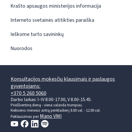
Krašto apsaugos ministerijos informacija
Interneto svetainės atitikties paraiška
Ieškome turto savininkų
Nuorodos
Konsultacijos mokesčių klausimais ir paslaugos
gyventojams:
+370 5 260 5060
Darbo laikas: I-IV 8.00-17.00, V 8.00-15.45.
Prieššventinę dieną - viena valanda trumpiau.
Kiekvieno mėnesio antrą penktadienį 8.00 val. - 12.00 val.
Mano VMI
Paklausimas per