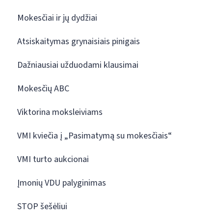
Mokesčiai ir jų dydžiai
Atsiskaitymas grynaisiais pinigais
Dažniausiai užduodami klausimai
Mokesčių ABC
Viktorina moksleiviams
VMI kviečia į „Pasimatymą su mokesčiais“
VMI turto aukcionai
Įmonių VDU palyginimas
STOP šešėliui