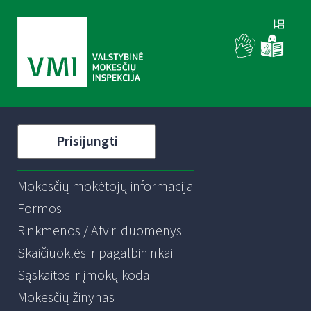
Prisijungti
Mokesčių mokėtojų informacija
Formos
Rinkmenos / Atviri duomenys
Skaičiuoklės ir pagalbininkai
Sąskaitos ir įmokų kodai
Mokesčių žinynas