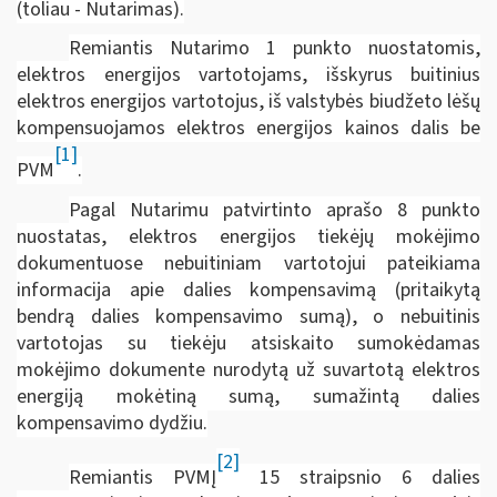
(toliau ­­­- Nutarimas).
Remiantis Nutarimo 1 punkto nuostatomis,
elektros energijos vartotojams, išskyrus buitinius
elektros energijos vartotojus, iš valstybės biudžeto lėšų
kompensuojamos elektros energijos kainos dalis
be
[1]
PVM
.
Pagal Nutarimu patvirtinto aprašo 8 punkto
nuostatas, e
lektros energijos tiekėjų mokėjimo
dokumentuose nebuitiniam vartotojui pateikiama
informacija apie dalies kompensavimą (pritaikytą
bendrą dalies kompensavimo sumą), o nebuitinis
vartotojas su tiekėju atsiskaito sumokėdamas
mokėjimo dokumente nurodytą už suvartotą elektros
energiją mokėtiną sumą, sumažintą dalies
kompensavimo dydžiu.
[2]
Remiantis PVMĮ
15 straipsnio 6 dalies