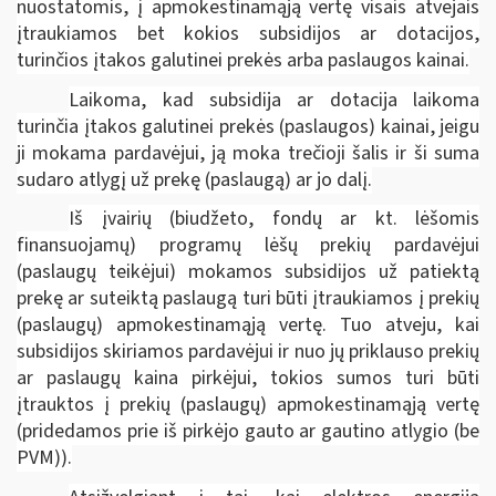
nuostatomis,
į apmokestinamąją vertę visais atvejais
įtraukiamos bet kokios subsidijos ar dotacijos,
turinčios įtakos galutinei prekės arba paslaugos kainai.
Laikoma, kad
subsidija ar dotacija laikoma
turinčia įtakos galutinei prekės (paslaugos) kainai, jeigu
ji mokama pardavėjui, ją moka trečioji šalis ir ši suma
sudaro atlygį už prekę (paslaugą) ar jo dalį.
Iš įvairių (biudžeto, fondų ar kt. lėšomis
finansuojamų) programų lėšų prekių pardavėjui
(paslaugų teikėjui) mokamos subsidijos už patiektą
prekę ar suteiktą paslaugą turi būti įtraukiamos į prekių
(paslaugų) apmokestinamąją vertę. Tuo atveju, kai
subsidijos skiriamos pardavėjui ir nuo jų priklauso prekių
ar paslaugų kaina pirkėjui, tokios sumos turi būti
įtrauktos į prekių (paslaugų) apmokestinamąją vertę
(pridedamos prie iš pirkėjo gauto ar gautino atlygio (be
PVM)).