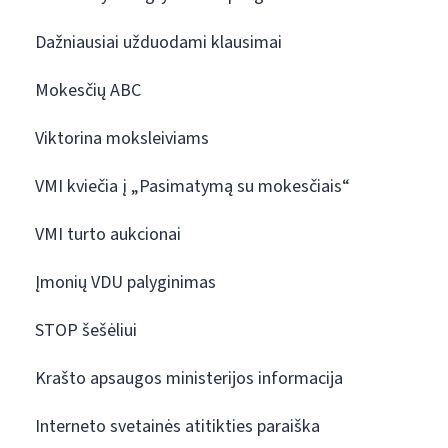
Dažniausiai užduodami klausimai
Mokesčių ABC
Viktorina moksleiviams
VMI kviečia į „Pasimatymą su mokesčiais“
VMI turto aukcionai
Įmonių VDU palyginimas
STOP šešėliui
Krašto apsaugos ministerijos informacija
Interneto svetainės atitikties paraiška