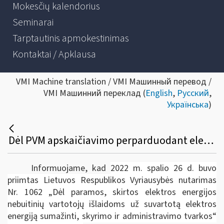
Mokesčių kalendorius
Seminarai
Tarptautinis apmokestinimas
Kontaktai / Apklausa
VMI Machine translation / VMI Машинный перевод /
VMI Машинний переклад (
English
,
Русский
,
Українська
)
Dėl PVM apskaičiavimo perparduodant elektros energiją
Informuojame, kad
2022 m. spalio 26 d. buvo
priimtas Lietuvos Respublikos Vyriausybės nutarimas
Nr. 1062 „Dėl paramos, skirtos elektros energijos
nebuitinių vartotojų išlaidoms už suvartotą elektros
energiją sumažinti, skyrimo ir administravimo tvarkos“