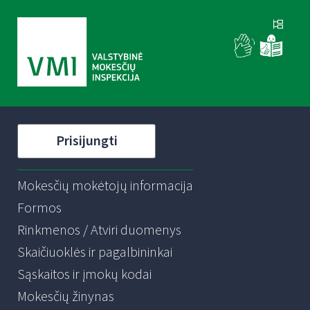
Prisijungti
Mokesčių mokėtojų informacija
Formos
Rinkmenos / Atviri duomenys
Skaičiuoklės ir pagalbininkai
Sąskaitos ir įmokų kodai
Mokesčių žinynas