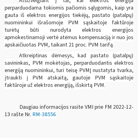
Atsižvelgiant į tai,
kai elektros energija
perparduodama tokiomis pačiomis sąlygomis, kaip yra
gauta iš elektros energijos tiekėjų, pastato (patalpų)
nuomininkui išrašomoje PVM sąskaitoje faktūroje
turėtų būti nurodyta elektros energijos
apmokestinamoji vertė atėmus kompensaciją ir nuo jos
apskaičiuotas PVM, taikant 21 proc. PVM tarifą.
Atkreiptinas dėmesys, kad pastato (patalpų)
savininkas, PVM mokėtojas, perparduodantis elektros
energiją nuomininkui, turi teisę PVMĮ nustatyta tvarka,
įtraukti į PVM atskaitą, gautoje PVM sąskaitoje
faktūroje už elektros energiją, išskirtą PVM.
Daugiau informacijos rasite VMI prie FM 2022-12-
13 rašte Nr.
RM-38556