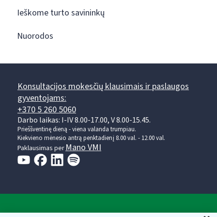
Ieškome turto savininkų
Nuorodos
Konsultacijos mokesčių klausimais ir paslaugos
gyventojams:
+370 5 260 5060
Darbo laikas: I-IV 8.00-17.00, V 8.00-15.45.
Prieššventinę dieną - viena valanda trumpiau.
Kiekvieno mėnesio antrą penktadienį 8.00 val. - 12.00 val.
Mano VMI
Paklausimas per
Valstybinė mokesčių inspekcija prie Lietuvos