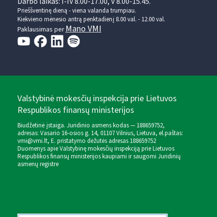
Darbo laikas: I-IV 8.00-17.00, V 8.00-15.45.
Prieššventinę dieną - viena valanda trumpiau.
Kiekvieno mėnesio antrą penktadienį 8.00 val. - 12.00 val.
Mano VMI
Paklausimas per
Valstybinė mokesčių inspekcija prie Lietuvos
Respublikos finansų ministerijos
Biudžetinė įstaiga. Juridinio asmens kodas — 188659752,
adresas: Vasario 16-osios g. 14, 01107 Vilnius, Lietuva, el.paštas:
vmi@vmi.lt
, E. pristatymo dėžutės adresas 188659752
Duomenys apie Valstybinę mokesčių inspekciją prie Lietuvos
Respublikos finansų ministerijos kaupiami ir saugomi Juridinių
asmenų registre