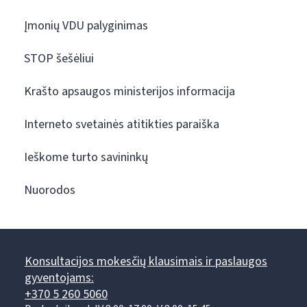
Įmonių VDU palyginimas
STOP šešėliui
Krašto apsaugos ministerijos informacija
Interneto svetainės atitikties paraiška
Ieškome turto savininkų
Nuorodos
Konsultacijos mokesčių klausimais ir paslaugos
gyventojams:
+370 5 260 5060