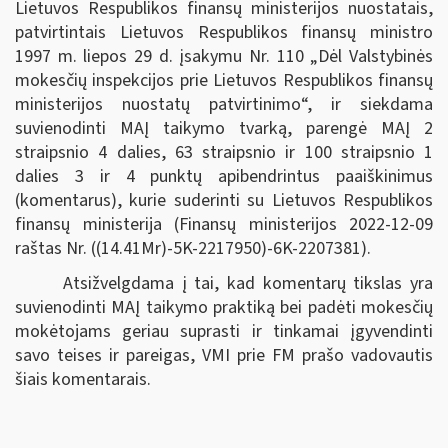
Lietuvos Respublikos finansų ministerijos nuostatais,
patvirtintais Lietuvos Respublikos finansų ministro
1997 m. liepos 29 d. įsakymu Nr. 110 „Dėl Valstybinės
mokesčių inspekcijos prie Lietuvos Respublikos finansų
ministerijos nuostatų patvirtinimo“, ir siekdama
suvienodinti MAĮ taikymo tvarką, parengė MAĮ 2
straipsnio 4 dalies, 63 straipsnio ir 100 straipsnio 1
dalies 3 ir 4 punktų apibendrintus paaiškinimus
(komentarus), kurie suderinti su Lietuvos Respublikos
finansų ministerija (Finansų ministerijos 2022-12-09
raštas Nr. ((14.41Mr)-5K-2217950)-6K-2207381).
Atsižvelgdama į tai, kad komentarų tikslas yra
suvienodinti MAĮ taikymo praktiką bei padėti mokesčių
mokėtojams geriau suprasti ir tinkamai įgyvendinti
savo teises ir pareigas, VMI prie FM prašo vadovautis
šiais komentarais.