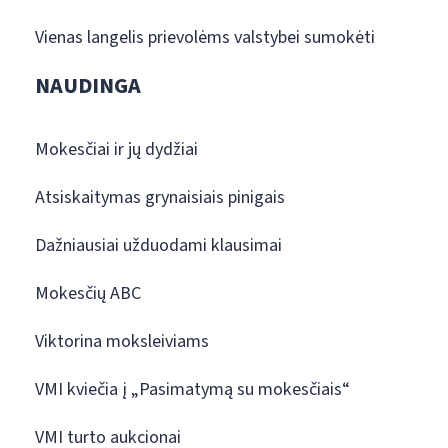
Vienas langelis prievolėms valstybei sumokėti
NAUDINGA
Mokesčiai ir jų dydžiai
Atsiskaitymas grynaisiais pinigais
Dažniausiai užduodami klausimai
Mokesčių ABC
Viktorina moksleiviams
VMI kviečia į „Pasimatymą su mokesčiais“
VMI turto aukcionai