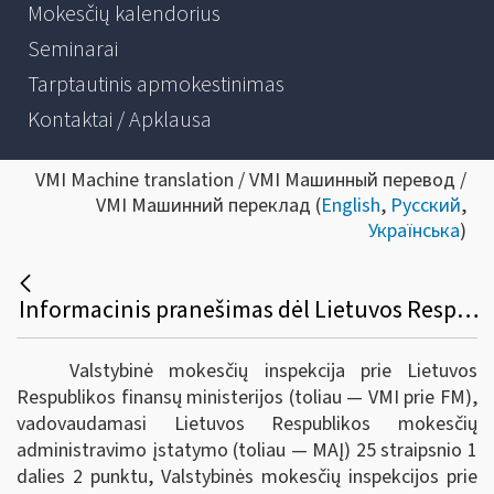
Mokesčių kalendorius
Seminarai
Tarptautinis apmokestinimas
Kontaktai / Apklausa
VMI Machine translation / VMI Машинный перевод /
VMI Машинний переклад (
English
,
Русский
,
Українська
)
Informacinis pranešimas dėl Lietuvos Respublikos mokesčių administravimo įstatymo 2, 63 ir 100 straipsnio apibendrinto paaiškinimo (komentaro)
Valstybinė mokesčių inspekcija prie Lietuvos
Respublikos finansų ministerijos (toliau — VMI prie FM),
vadovaudamasi Lietuvos Respublikos mokesčių
administravimo įstatymo (toliau — MAĮ) 25 straipsnio 1
dalies 2 punktu, Valstybinės mokesčių inspekcijos prie