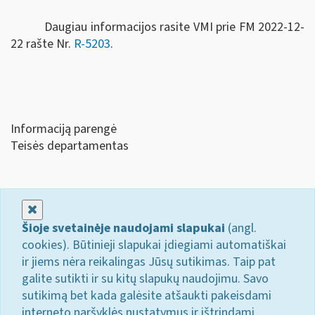
Daugiau informacijos rasite VMI prie FM 2022-12-
22 rašte Nr.
R-5203
.
Informaciją parengė
Teisės departamentas
Uždaryti
Šioje svetainėje naudojami slapukai
(angl.
cookies). Būtinieji slapukai įdiegiami automatiškai
ir jiems nėra reikalingas Jūsų sutikimas. Taip pat
galite sutikti ir su kitų slapukų naudojimu. Savo
sutikimą bet kada galėsite atšaukti pakeisdami
interneto naršyklės nustatymus ir ištrindami