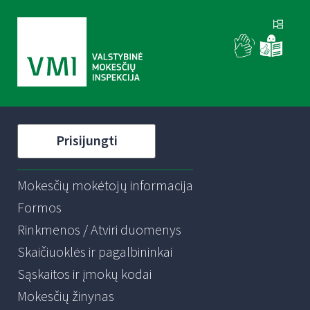
Prisijungti
Mokesčių mokėtojų informacija
Formos
Rinkmenos / Atviri duomenys
Skaičiuoklės ir pagalbininkai
Sąskaitos ir įmokų kodai
Mokesčių žinynas