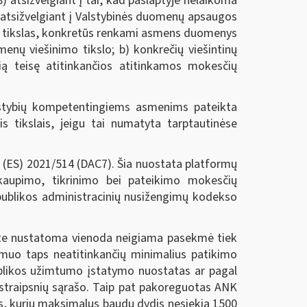
tsižvelgiant į tai, kad paslaptyje nelaikoma
t atsižvelgiant į Valstybinės duomenų apsaugos
mo tikslas, konkretūs renkami asmens duomenys
nų viešinimo tikslo; b) konkrečių viešintinų
ą teisę atitinkančios atitinkamos mokesčių
stybių kompetentingiems asmenims pateikta
 tikslais, jeigu tai numatyta tarptautinėse
 (ES) 2021/514 (DAC7). Šia nuostata platformų
 kaupimo, tikrinimo bei pateikimo mokesčių
publikos administracinių nusižengimų kodekso
kte nustatoma vienoda neigiama pasekmė tiek
smuo taps neatitinkančių minimalius patikimo
blikos užimtumo įstatymo nuostatas ar pagal
straipsnių sąrašo. Taip pat pakoreguotas ANK
s, kurių maksimalus baudų dydis nesiekia 1500