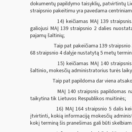
dokumentų papildymo taisyklių, patvirtintų Li
straipsnio pakeitimu yra pavedama centriniam 
14) keičiamas MAĮ 139 straipsnis. P
galiojusi MAĮ 139 straipsnio 2 dalies nuosta
pajamų šaltinių;
Taip pat pakeičiama 139 straipsnio 3 d
68 straipsnio 4 dalyje nustatytą 5 metų termi
15) keičiamas MAĮ 140 straipsnis, ku
šaltinio, mokesčių administratorius turės lai
Taip pat papildoma dar viena atsakom
MAĮ 140 straipsnis papildomas nauja
taikytina tik Lietuvos Respublikos muitinės;
16) MAĮ 164 straipsnio 5 dalis keičia
įtvirtinti, kokią informaciją mokesčių adminis
kokį terminą šis pranešimas gali būti skelbiam