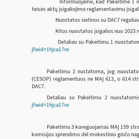
Informuojame, kad Pakeitime 1 nurody
teisės aktų įsigaliojimo reglamentavimu įsiga
Nuostatos sietinos su DAC7 reguliavim
Kitos nuostatos įsigalios nuo 2023 m
Detaliau su Pakeitimu 1 nuostatomis
jfwid=1hjca17re
Pakeitimu 2 nustatoma, jog nuostato
(CESOP) reglamentuos ne MAĮ 613, o 614 strai
DAC7.
Detaliau su Pakeitimu 2 nuostatomis
jfwid=1hjca17re
Pakeitimu 3 koreguojamas MAĮ 159 strai
komisijos sprendimo dėl mokestinio ginčo nagr