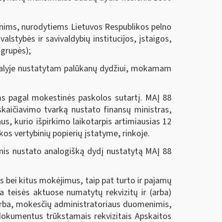
menims, nurodytiems Lietuvos Respublikos pelno
alstybės ir savivaldybių institucijos, įstaigos,
 grupės);
 dalyje nustatytam palūkanų dydžiui, mokamam
 pagal mokestinės paskolos sutartį. MAĮ 88
skaičiavimo tvarką nustato finansų ministras,
us, kurio išpirkimo laikotarpis artimiausias 12
kos vertybinių popierių įstatyme, rinkoje.
nis nustato analogišką dydį nustatytą MAĮ 88
 bei kitus mokėjimus, taip pat turto ir pajamų
a teisės aktuose numatytų rekvizitų ir (arba)
 arba, mokesčių administratoriaus duomenimis,
dokumentus trūkstamais rekvizitais Apskaitos