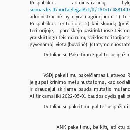
Respublikos administracin
seimas.lrs.lt/portal/legalAct/lt/TAD/1c4881
administracinė byla yra nagrinėjama: 1) teis
Respublikos teritorijoje; 2) kai skundą (pr
teritorijoje, – pareiškėjo pasirinktuose teis
yra skirtingų teismo rūmų veiklos teritorijose
gyvenamoji vieta (buveinė). Įstatymo nuostatos
Detaliau su Pakeitimu 3 galite susipažin
VSDĮ pakeitimu pakeičiamas Lietuvos Re
jeigu patikrinimo metu nustatoma, kad socia
ir draudėjui skiriama bauda mutatis mutand
Atitinkamai iki 2022-05-01 baudos dydis gali bū
Detaliau su pakeitimu galite susipažinti
ANK pakeitimu, be kitų atliktų pake