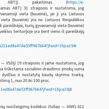
 — ABTĮ) pakeitimas (
https://e-
iamas ABTĮ 31 straipsnis ir nustatoma, jog
venamoji vieta (buveinė), jei ji yra Lietuvos
 vieta (buveinė) yra ne Lietuvos Respublikos
 pareiškėjai, kurių gyvenamoji vieta (buveinė)
iklos teritorijoje yra bent vieno iš pareiškėjų
70a211ed8a47de53ff967b64?jfwid=1hjca194i
 — VSDĮ) 19 straipsnis ir jame nustatoma, jog
ama trūkstama socialinio draudimo įmokų suma
 dydžius ir nustatytą baudų skyrimo tvarką.
itimą 1, nuo 20 iki 100 proc.
6f11ed8a47de53ff967b64?jfwid=1hjca19j8
nių nusižengimų kodekso (toliau — ANK) 611