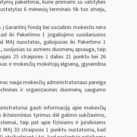
ymų pakeitimai, kurie priimami su valstybės
i nustatytas 6 mėnesių terminais tik tuo atveju,
į Garantinį fondą bei socialinis mokestis nėra
d iki Pakeitimo 1 įsigaliojimo susidariusios
l MAĮ nuostatas, galiojusias iki Pakeitimo 1
, susijusias su asmens duomenų apsauga, taip
ujais 25 straipsnio 1 dalies 21 punktu bei 26
zikas ir mokesčių mokėtojų elgseną, įgyvendina
mas nauja mokesčių administratoriaus pareiga
technines ir organizacines duomenų saugumo
stratoriui gauti informaciją apie mokesčių
s ikiteisminius tyrimus dėl galimo sukčiavimo,
temai, taip pat apie fiziniams ir juridiniams
pat MAĮ 33 straipsnio 1 punktu nustatoma, kad