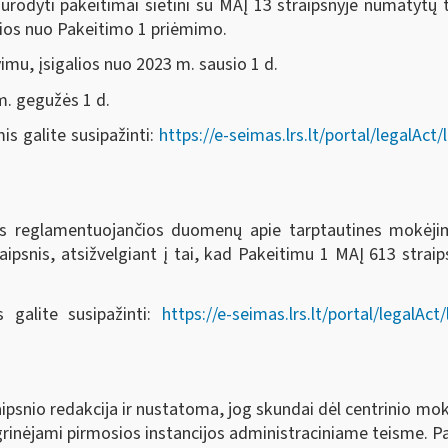
ti pakeitimai sietini su MAĮ 13 straipsnyje numatytų t
lios nuo Pakeitimo 1 priėmimo.
u, įsigalios nuo 2023 m. sausio 1 d.
. gegužės 1 d.
 galite susipažinti:
https://e-seimas.lrs.lt/portal/legal
s reglamentuojančios duomenų apie tarptautines mokėjim
psnis, atsižvelgiant į tai, kad Pakeitimu 1 MAĮ 613 strai
 galite susipažinti:
https://e-seimas.lrs.lt/portal/legal
psnio redakcija ir nustatoma, jog skundai dėl centrinio mok
inėjami pirmosios instancijos administraciniame teisme. Paž