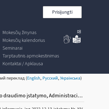
Prisijungti
Mokesčių žinynas
Mokesčių kalendorius
Seminarai
Tarptautinis apmokestinimas
Kontaktai / Apklausa
ний переклад (
English
,
Русский
,
Українська
)
Informacinis pranešimas dėl Mokesčių administravimo įstatymo, Valstybinio socialinio draudimo įstatymo, Administracinių nusižengimų kodekso pakeitimų.