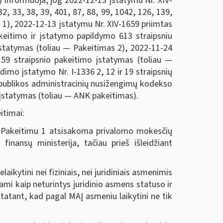
) informuoja, jog 2022-12-13 įstatymu Nr. XIV-
, 33, 38, 39, 401, 87, 88, 99, 1042, 126, 139,
 1), 2022-12-13 įstatymu Nr. XIV-1659 priimtas
keitimo ir įstatymo papildymo 613 straipsniu
 įstatymas (toliau — Pakeitimas 2), 2022-11-24
59 straipsnio pakeitimo įstatymas (toliau —
dimo įstatymo Nr. I-1336 2, 12 ir 19 straipsnių
spublikos administracinių nusižengimų kodekso
s įstatymas (toliau — ANK pakeitimas).
itimai:
s. Pakeitimu 1 atsisakoma privalomo mokesčių
inansų ministerija, tačiau prieš išleidžiant
ikytini nei fiziniais, nei juridiniais asmenimis
ami kaip neturintys juridinio asmens statuso ir
statant, kad pagal MAĮ asmeniu laikytini ne tik