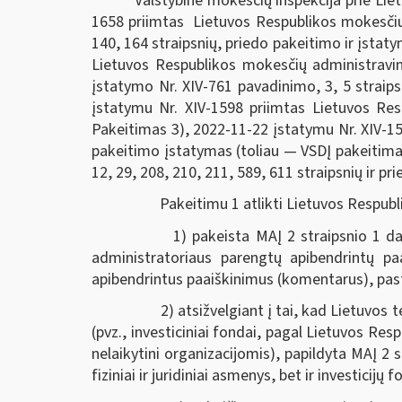
Valstybinė mokesčių inspekcija prie Lie
1658 priimtas Lietuvos Respublikos mokesčių a
140, 164 straipsnių, priedo pakeitimo ir įsta
Lietuvos Respublikos mokesčių administravim
įstatymo Nr. XIV-761 pavadinimo, 3, 5 straips
įstatymu Nr. XIV-1598 priimtas Lietuvos Re
Pakeitimas 3), 2022-11-22 įstatymu Nr. XIV-155
pakeitimo įstatymas (toliau — VSDĮ pakeitima
12, 29, 208, 210, 211, 589, 611 straipsnių ir 
Pakeitimu 1 atlikti Lietuvos Respubli
1) pakeista MAĮ 2 straipsnio 1 dalis,
administratoriaus parengtų apibendrintų paa
apibendrintus paaiškinimus (komentarus), pasta
2) atsižvelgiant į tai, kad Lietuvos teis
(pvz., investiciniai fondai, pagal Lietuvos Re
nelaikytini organizacijomis), papildyta MAĮ 2 
fiziniai ir juridiniai asmenys, bet ir investicijų 