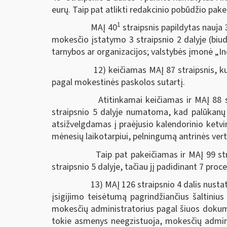
eurų. Taip pat atlikti redakcinio pobūdžio pake
1
MAĮ 40
straipsnis papildytas nauja
mokesčio įstatymo 3 straipsnio 2 dalyje (biudže
tarnybos ar organizacijos; valstybės įmonė „In
12) keičiamas MAĮ 87 straipsnis, kuri
pagal mokestinės paskolos sutartį.
Atitinkamai keičiamas ir MAĮ 88 str
straipsnio 5 dalyje numatoma, kad palūkanų d
atsižvelgdamas į praėjusio kalendorinio ketvir
mėnesių laikotarpiui, pelningumą antrinės verty
Taip pat pakeičiamas ir MAĮ 99 straip
straipsnio 5 dalyje, tačiau jį padidinant 7 proce
13) MAĮ 126 straipsnio 4 dalis nustatė,
įsigijimo teisėtumą pagrindžiančius šaltiniu
mokesčių administratorius pagal šiuos dokume
tokie asmenys neegzistuoja, mokesčių admini