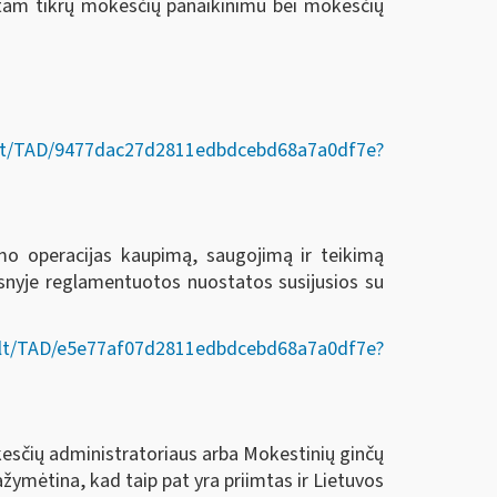
am tikrų mokesčių panaikinimu bei mokesčių
Act/lt/TAD/9477dac27d2811edbdcebd68a7a0df7e?
o operacijas kaupimą, saugojimą ir teikimą
psnyje reglamentuotos nuostatos susijusios su
Act/lt/TAD/e5e77af07d2811edbdcebd68a7a0df7e?
esčių administratoriaus arba Mokestinių ginčų
ymėtina, kad taip pat yra priimtas ir Lietuvos