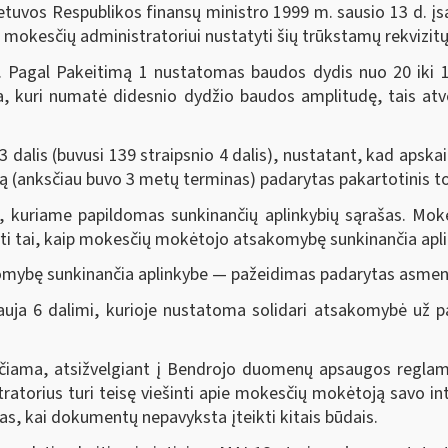
etuvos Respublikos finansų ministro 1999 m. sausio 13 d. į
mokesčių administratoriui nustatyti šių trūkstamų rekvizitų
agal Pakeitimą 1 nustatomas baudos dydis nuo 20 iki 10
ta, kuri numatė didesnio dydžio baudos amplitudę, tais atv
alis (buvusi 139 straipsnio 4 dalis), nustatant, kad apskai
ną (anksčiau buvo 3 metų terminas) padarytas pakartotinis 
riame papildomas sunkinančių aplinkybių sąrašas. Mokes
kyti tai, kaip mokesčių mokėtojo atsakomybę sunkinančia apl
ybę sunkinančia aplinkybe — pažeidimas padarytas asmeniu
 6 dalimi, kurioje nustatoma solidari atsakomybė už pa
ma, atsižvelgiant į Bendrojo duomenų apsaugos reglamento
tratorius turi teisę viešinti apie mokesčių mokėtoją savo in
as, kai dokumentų nepavyksta įteikti kitais būdais.