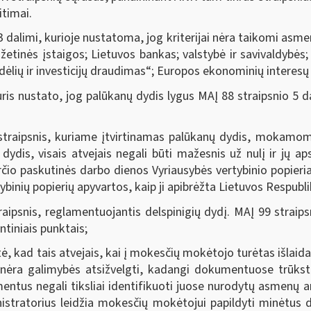
itimai.
 3 dalimi, kurioje nustatoma, jog kriterijai nėra taikomi as
tinės įstaigos; Lietuvos bankas; valstybė ir savivaldybės; v
dėlių ir investicijų draudimas“; Europos ekonominių interesų
s nustato, jog palūkanų dydis lygus MAĮ 88 straipsnio 5
aipsnis, kuriame įtvirtinamas palūkanų dydis, mokamoms
ydis, visais atvejais negali būti mažesnis už nulį ir jų ap
čio paskutinės darbo dienos Vyriausybės vertybinio popieria
binių popierių apyvartos, kaip ji apibrėžta Lietuvos Respubli
snis, reglamentuojantis delspinigių dydį. MAĮ 99 straips
ntiniais punktais;
 kad tais atvejais, kai į mokesčių mokėtojo turėtas išlaidas
s nėra galimybės atsižvelgti, kadangi dokumentuose trūkst
ntus negali tiksliai identifikuoti juose nurodytų asmenų
stratorius leidžia mokesčių mokėtojui papildyti minėtus 