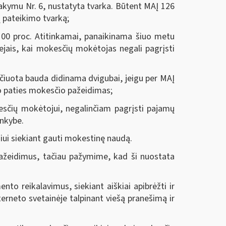
sakymu Nr. 6, nustatyta tvarka. Būtent MAĮ 126
 pateikimo tvarką;
0 proc. Atitinkamai, panaikinama šiuo metu
ejais, kai mokesčių mokėtojas negali pagrįsti
čiuota bauda didinama dvigubai, jeigu per MAĮ
to paties mokesčio pažeidimas;
čių mokėtojui, negalinčiam pagrįsti pajamų
inkybe.
i siekiant gauti mokestinę naudą.
žeidimus, tačiau pažymime, kad ši nuostata
 reikalavimus, siekiant aiškiai apibrėžti ir
terneto svetainėje talpinant viešą pranešimą ir