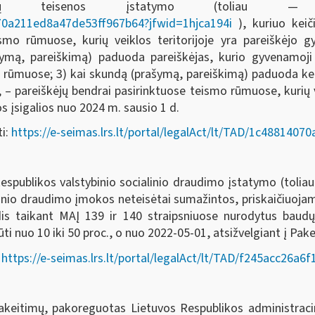
ių bylų teisenos įstatymo (toliau
4070a211ed8a47de53ff967b64?jfwid=1hjca194i
), kuriuo keič
mo rūmuose, kurių veiklos teritorijoje yra pareiškėjo gy
ašymą, pareiškimą) paduoda pareiškėjas, kurio gyvenamoji
mo rūmuose; 3) kai skundą (prašymą, pareiškimą) paduoda keli
, – pareiškėjų bendrai pasirinktuose teismo rūmuose, kurių ve
 įsigalios nuo 2024 m. sausio 1 d.
ti:
https://e-seimas.lrs.lt/portal/legalAct/lt/TAD/1c488140
spublikos valstybinio socialinio draudimo įstatymo (toliau
linio draudimo įmokos neteisėtai sumažintos, priskaičiuoj
is taikant MAĮ 139 ir 140 straipsniuose nurodytus baudų
ti nuo 10 iki 50 proc., o nuo 2022-05-01, atsižvelgiant į Pake
:
https://e-seimas.lrs.lt/portal/legalAct/lt/TAD/f245acc26a
itimų, pakoreguotas Lietuvos Respublikos administraci