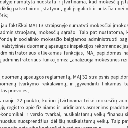
yje numatyta nuostata ir įtvirtinama, kad mokesčių įstat
diklių patvirtinimo įstatymu, gali įsigalioti ir anksčiau ne
tis;
au faktiškai MAĮ 13 straipsnyje numatyti mokesčiai įmokos 
ų administruojamų mokesčių sąrašo. Taip pat nustatoma, ka
fondą ir socialinio mokesčio baigiamos administruoti paga
i Valstybinės duomenų apsaugos inspekcijos rekomendacijas
administratoriaus atliekamas funkcijas, MAĮ papildomas na
ų administratoriaus funkcijomis: „analizuoja mokestines ri
 duomenų apsaugos reglamentą, MAĮ 32 straipsnis papildo
uomenų tvarkymo reikalavimų, ir įgyvendinti tinkamas 
tas prievoles;
ju 22 punktu, kuriuo įtvirtinama teisė mokesčių admini
ųjų registro apie fiziniams ir juridiniams asmenims pradėtu
konomikai ir verslo tvarkai, nusikalstamų veikų finansų sis
amuosius nuosprendžius dėl šių nusikalstamų veikų. Taip 