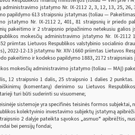
tuvos Respublikos finansų ministerijos (toliau — VMI prie FM
dministravimo įstatymo Nr. IX-2112 2, 3, 12, 13, 25, 26, 32
tymo papildymo 613 straipsniu įstatymas (toliau — Pakeitimas
o įstatymo Nr. IX-2112 2, 401, 81 straipsnių ir priedo pa
nių pakeitimo ir 2 straipsnio pripažinimo netekusiu galios
spublikos mokesčių administravimo įstatymo Nr. IX-2112 1
2 priimtas Lietuvos Respublikos valstybinio socialinio drau
s), 2022-12-13 įstatymu Nr. XIV-1660 priimtas Lietuvos Re
priedo pakeitimo ir kodekso papildymo 1883, 2172 straipsniai
kos mokesčių administravimo įstatymo (toliau — MAĮ) pake
 12 straipsnio 1 dalis, 25 straipsnio 1 dalies 2 punkta
iškinimų (komentarų) derinimo su Lietuvos Respublikos f
rieji turi būti suderinti su visuomene;
inėje sistemoje yra specifinės teisinės formos subjektai, nela
spublikos kolektyvinio investavimo subjektų įstatymą apibrėži
straipsnio 2 dalyje pateikta sąvokos „asmuo“ apibrėžtis, nu
fondai bei pensijų fondai;