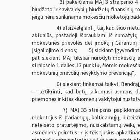
3) pakeičiama MAĮ 3 straipsnio 4 dal
biudžeto ir savivaldybių biudžetų finansinių ro
jeigu nėra sunkinama mokesčių mokėtojų padė
4) atsižvelgiant į tai, kad šiuo metu j
aktualūs, pastarieji išbraukiami iš numatyt
mokestinės prievolės dėl įmokų į Garantinį 
įsigaliojimo dienos; 5) siekiant įgyvendint
pat siekiant MAĮ tiksliai nurodyti mokesčių 
straipsnio 1 dalies 13 punktu, šiomis mokesči
mokestinių prievolių nevykdymo prevenciją“;
6) siekiant tinkamai taikyti Bendrąjį
— užtikrinti, kad būtų laikomasi asmens d
priemones ir kitas duomenų valdytojui nustaty
7) MAĮ 33 straipsnis papildomas nau
mokėtojus iš Įtariamųjų, kaltinamųjų, nuteist
neteisėto praturtėjimo, nusikalstamų veikų e
asmenims priimtus ir įsiteisėjusius apkaltin