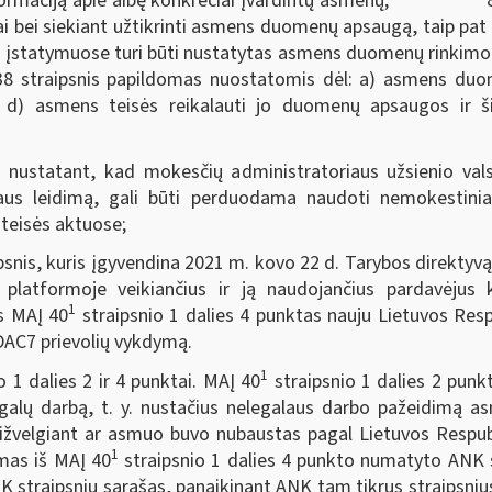
informaciją apie aibę konkrečiai įvardintų asmenų; 8) a
jai bei siekiant užtikrinti asmens duomenų apsaugą, taip pa
os įstatymuose turi būti nustatytas asmens duomenų rinki
38 straipsnis papildomas nuostatomis dėl: a) asmens duome
 d) asmens teisės reikalauti jo duomenų apsaugos ir ši
statant, kad mokesčių administratoriaus užsienio val
aus leidimą, gali būti perduodama naudoti nemokestiniais
teisės aktuose;
is, kuris įgyvendina 2021 m. kovo 22 d. Tarybos direktyvą
platformoje veikiančius ir ją naudojančius pardavėjus
1
as MAĮ 40
straipsnio 1 dalies 4 punktas nauju Lietuvos Res
DAC7 prievolių vykdymą.
1
o 1 dalies 2 ir 4 punktai. MAĮ 40
straipsnio 1 dalies 2 pun
egalų darbą, t. y. nustačius nelegalaus darbo pažeidimą a
sižvelgiant ar asmuo buvo nubaustas pagal Lietuvos Respu
1
mas iš MAĮ 40
straipsnio 1 dalies 4 punkto numatyto ANK 
K straipsnių sąrašas, panaikinant ANK tam tikrus straipsniu