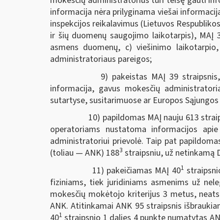
mokesčių administratorius turi teisę gauti 
informacija nėra prilyginama viešai informaci
inspekcijos reikalavimus (Lietuvos Respublik
ir šių duomenų saugojimo laikotarpis), MAĮ 
asmens duomenų, c) viešinimo laikotarpio,
administratoriaus pareigos;
9) pakeistas MAĮ 39 straipsnis, nu
informacija, gavus mokesčių administratori
sutartyse, susitarimuose ar Europos Sąjungos 
10) papildomas MAĮ nauju 613 straipsn
operatoriams nustatoma informacijos apie 
administratoriui prievolė. Taip pat papildom
3
(toliau — ANK) 188
straipsniu, už netinkamą 
1
11) pakeičiamas MAĮ 40
straipsni
fiziniams, tiek juridiniams asmenims už nel
mokesčių mokėtojo kriterijus 3 metus, neat
ANK. Atitinkamai ANK 95 straipsnis išbraukia
1
40
straipsnio 1 dalies 4 punkte numatytas AN