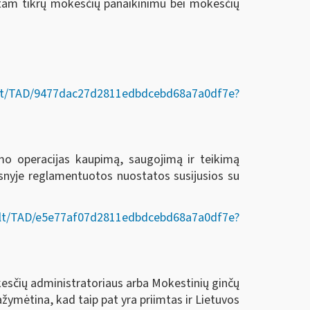
am tikrų mokesčių panaikinimu bei mokesčių
Act/lt/TAD/9477dac27d2811edbdcebd68a7a0df7e?
o operacijas kaupimą, saugojimą ir teikimą
psnyje reglamentuotos nuostatos susijusios su
Act/lt/TAD/e5e77af07d2811edbdcebd68a7a0df7e?
esčių administratoriaus arba Mokestinių ginčų
ymėtina, kad taip pat yra priimtas ir Lietuvos