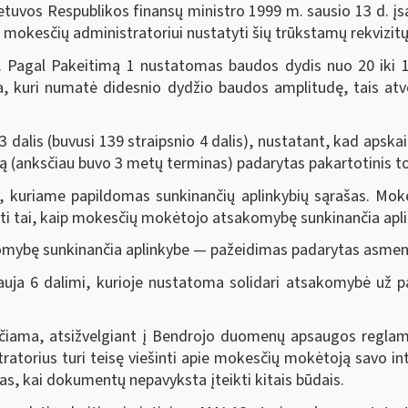
etuvos Respublikos finansų ministro 1999 m. sausio 13 d. į
mokesčių administratoriui nustatyti šių trūkstamų rekvizitų
agal Pakeitimą 1 nustatomas baudos dydis nuo 20 iki 10
ta, kuri numatė didesnio dydžio baudos amplitudę, tais atv
alis (buvusi 139 straipsnio 4 dalis), nustatant, kad apskai
ną (anksčiau buvo 3 metų terminas) padarytas pakartotinis 
riame papildomas sunkinančių aplinkybių sąrašas. Mokes
kyti tai, kaip mokesčių mokėtojo atsakomybę sunkinančia apl
ybę sunkinančia aplinkybe — pažeidimas padarytas asmeniu
 6 dalimi, kurioje nustatoma solidari atsakomybė už pa
ma, atsižvelgiant į Bendrojo duomenų apsaugos reglamento
tratorius turi teisę viešinti apie mokesčių mokėtoją savo in
as, kai dokumentų nepavyksta įteikti kitais būdais.