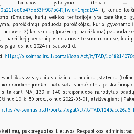
ių bylų teisenos įstatymo (toliau
4070a211ed8a47de53ff967b64?jfwid=1hjca194i
), kuriuo keič
mo rūmuose, kurių veiklos teritorijoje yra pareiškėjo gy
ašymą, pareiškimą) paduoda pareiškėjas, kurio gyvenamoji
mo rūmuose; 3) kai skundą (prašymą, pareiškimą) paduoda keli
, – pareiškėjų bendrai pasirinktuose teismo rūmuose, kurių ve
 įsigalios nuo 2024 m. sausio 1 d.
ti:
https://e-seimas.lrs.lt/portal/legalAct/lt/TAD/1c488140
spublikos valstybinio socialinio draudimo įstatymo (toliau
linio draudimo įmokos neteisėtai sumažintos, priskaičiuoj
is taikant MAĮ 139 ir 140 straipsniuose nurodytus baudų
ti nuo 10 iki 50 proc., o nuo 2022-05-01, atsižvelgiant į Pake
:
https://e-seimas.lrs.lt/portal/legalAct/lt/TAD/f245acc26a
itimų, pakoreguotas Lietuvos Respublikos administraci