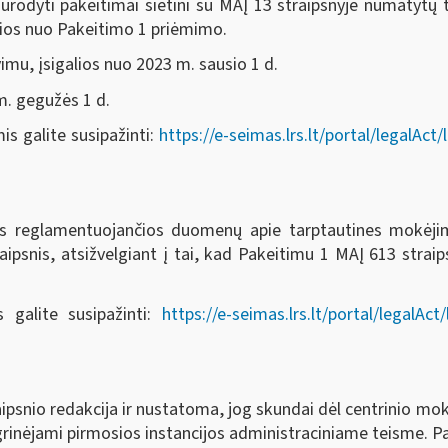
ti pakeitimai sietini su MAĮ 13 straipsnyje numatytų t
lios nuo Pakeitimo 1 priėmimo.
u, įsigalios nuo 2023 m. sausio 1 d.
. gegužės 1 d.
 galite susipažinti:
https://e-seimas.lrs.lt/portal/legal
s reglamentuojančios duomenų apie tarptautines mokėjim
psnis, atsižvelgiant į tai, kad Pakeitimu 1 MAĮ 613 strai
 galite susipažinti:
https://e-seimas.lrs.lt/portal/legal
psnio redakcija ir nustatoma, jog skundai dėl centrinio mok
inėjami pirmosios instancijos administraciniame teisme. Paž