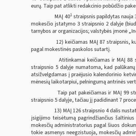
eurų. Taip pat atlikti redakcinio pobūdžio pake
1
MAĮ 40
straipsnis papildytas nauja
mokesčio įstatymo 3 straipsnio 2 dalyje (biudže
tarnybos ar organizacijos; valstybės įmonė „In
12) keičiamas MAĮ 87 straipsnis, kuri
pagal mokestinės paskolos sutartį.
Atitinkamai keičiamas ir MAĮ 88 str
straipsnio 5 dalyje numatoma, kad palūkanų d
atsižvelgdamas į praėjusio kalendorinio ketvir
mėnesių laikotarpiui, pelningumą antrinės verty
Taip pat pakeičiamas ir MAĮ 99 straip
straipsnio 5 dalyje, tačiau jį padidinant 7 proce
13) MAĮ 126 straipsnio 4 dalis nustatė,
įsigijimo teisėtumą pagrindžiančius šaltiniu
mokesčių administratorius pagal šiuos dokume
tokie asmenys neegzistuoja, mokesčių admini