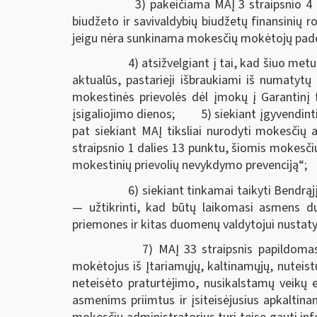
3) pakeičiama MAĮ 3 straipsnio 4 dal
biudžeto ir savivaldybių biudžetų finansinių ro
jeigu nėra sunkinama mokesčių mokėtojų padė
4) atsižvelgiant į tai, kad šiuo metu j
aktualūs, pastarieji išbraukiami iš numatyt
mokestinės prievolės dėl įmokų į Garantinį 
įsigaliojimo dienos; 5) siekiant įgyvendint
pat siekiant MAĮ tiksliai nurodyti mokesčių 
straipsnio 1 dalies 13 punktu, šiomis mokesči
mokestinių prievolių nevykdymo prevenciją“;
6) siekiant tinkamai taikyti Bendrąjį
— užtikrinti, kad būtų laikomasi asmens d
priemones ir kitas duomenų valdytojui nustaty
7) MAĮ 33 straipsnis papildomas nau
mokėtojus iš Įtariamųjų, kaltinamųjų, nuteist
neteisėto praturtėjimo, nusikalstamų veikų e
asmenims priimtus ir įsiteisėjusius apkaltin