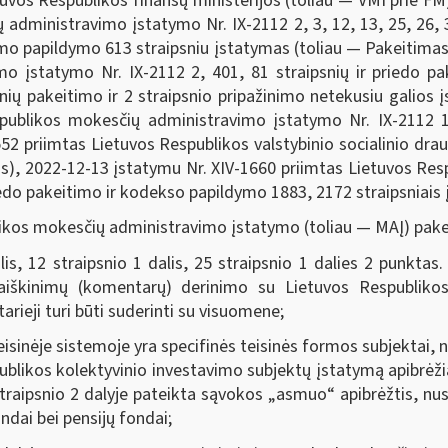
tuvos Respublikos finansų ministerijos (toliau — VMI prie FM
dministravimo įstatymo Nr. IX-2112 2, 3, 12, 13, 25, 26, 32
tymo papildymo 613 straipsniu įstatymas (toliau — Pakeitimas
o įstatymo Nr. IX-2112 2, 401, 81 straipsnių ir priedo pa
nių pakeitimo ir 2 straipsnio pripažinimo netekusiu galios
spublikos mokesčių administravimo įstatymo Nr. IX-2112 1
2 priimtas Lietuvos Respublikos valstybinio socialinio drau
s), 2022-12-13 įstatymu Nr. XIV-1660 priimtas Lietuvos Re
priedo pakeitimo ir kodekso papildymo 1883, 2172 straipsniai
kos mokesčių administravimo įstatymo (toliau — MAĮ) pake
 12 straipsnio 1 dalis, 25 straipsnio 1 dalies 2 punkta
iškinimų (komentarų) derinimo su Lietuvos Respublikos f
rieji turi būti suderinti su visuomene;
inėje sistemoje yra specifinės teisinės formos subjektai, nela
spublikos kolektyvinio investavimo subjektų įstatymą apibrėži
straipsnio 2 dalyje pateikta sąvokos „asmuo“ apibrėžtis, nu
fondai bei pensijų fondai;