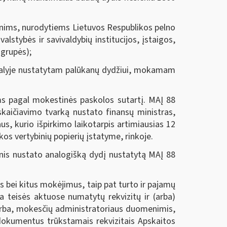
menims, nurodytiems Lietuvos Respublikos pelno
alstybės ir savivaldybių institucijos, įstaigos,
 grupės);
 dalyje nustatytam palūkanų dydžiui, mokamam
 pagal mokestinės paskolos sutartį. MAĮ 88
skaičiavimo tvarką nustato finansų ministras,
us, kurio išpirkimo laikotarpis artimiausias 12
kos vertybinių popierių įstatyme, rinkoje.
nis nustato analogišką dydį nustatytą MAĮ 88
 bei kitus mokėjimus, taip pat turto ir pajamų
a teisės aktuose numatytų rekvizitų ir (arba)
 arba, mokesčių administratoriaus duomenimis,
dokumentus trūkstamais rekvizitais Apskaitos