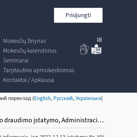
Prisijungti
Mokesčių žinynas
Mokesčių kalendorius
Seminarai
Tarptautinis apmokestinimas
Kontaktai / Apklausa
ний переклад (
English
,
Русский
,
Українська
)
Informacinis pranešimas dėl Mokesčių administravimo įstatymo, Valstybinio socialinio draudimo įstatymo, Administracinių nusižengimų kodekso pakeitimų.