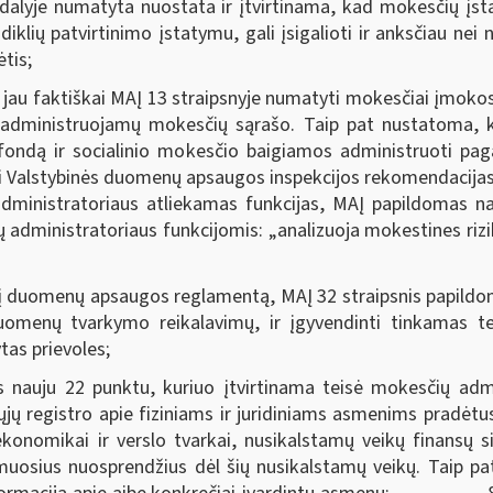
yje numatyta nuostata ir įtvirtinama, kad mokesčių įstat
diklių patvirtinimo įstatymu, gali įsigalioti ir anksčiau ne
tis;
au faktiškai MAĮ 13 straipsnyje numatyti mokesčiai įmokos 
ų administruojamų mokesčių sąrašo. Taip pat nustatoma, ka
fondą ir socialinio mokesčio baigiamos administruoti paga
i Valstybinės duomenų apsaugos inspekcijos rekomendacijas
administratoriaus atliekamas funkcijas, MAĮ papildomas na
ų administratoriaus funkcijomis: „analizuoja mokestines ri
 duomenų apsaugos reglamentą, MAĮ 32 straipsnis papildo
uomenų tvarkymo reikalavimų, ir įgyvendinti tinkamas 
tas prievoles;
ju 22 punktu, kuriuo įtvirtinama teisė mokesčių admini
ųjų registro apie fiziniams ir juridiniams asmenims pradėtu
konomikai ir verslo tvarkai, nusikalstamų veikų finansų sis
amuosius nuosprendžius dėl šių nusikalstamų veikų. Taip 