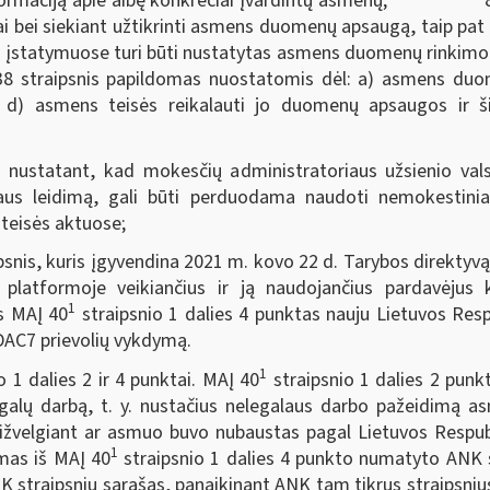
informaciją apie aibę konkrečiai įvardintų asmenų; 8) a
jai bei siekiant užtikrinti asmens duomenų apsaugą, taip pa
os įstatymuose turi būti nustatytas asmens duomenų rinki
38 straipsnis papildomas nuostatomis dėl: a) asmens duome
 d) asmens teisės reikalauti jo duomenų apsaugos ir ši
statant, kad mokesčių administratoriaus užsienio val
aus leidimą, gali būti perduodama naudoti nemokestiniais
teisės aktuose;
is, kuris įgyvendina 2021 m. kovo 22 d. Tarybos direktyvą
platformoje veikiančius ir ją naudojančius pardavėjus
1
as MAĮ 40
straipsnio 1 dalies 4 punktas nauju Lietuvos Res
DAC7 prievolių vykdymą.
1
o 1 dalies 2 ir 4 punktai. MAĮ 40
straipsnio 1 dalies 2 pun
egalų darbą, t. y. nustačius nelegalaus darbo pažeidimą a
sižvelgiant ar asmuo buvo nubaustas pagal Lietuvos Respu
1
mas iš MAĮ 40
straipsnio 1 dalies 4 punkto numatyto ANK 
K straipsnių sąrašas, panaikinant ANK tam tikrus straipsniu