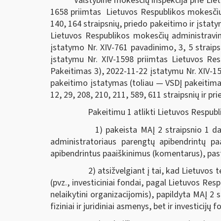
Valstybinė mokesčių inspekcija prie Lie
1658 priimtas Lietuvos Respublikos mokesčių a
140, 164 straipsnių, priedo pakeitimo ir įsta
Lietuvos Respublikos mokesčių administravim
įstatymo Nr. XIV-761 pavadinimo, 3, 5 straips
įstatymu Nr. XIV-1598 priimtas Lietuvos Re
Pakeitimas 3), 2022-11-22 įstatymu Nr. XIV-155
pakeitimo įstatymas (toliau — VSDĮ pakeitima
12, 29, 208, 210, 211, 589, 611 straipsnių ir 
Pakeitimu 1 atlikti Lietuvos Respubli
1) pakeista MAĮ 2 straipsnio 1 dalis,
administratoriaus parengtų apibendrintų paa
apibendrintus paaiškinimus (komentarus), pasta
2) atsižvelgiant į tai, kad Lietuvos teis
(pvz., investiciniai fondai, pagal Lietuvos Re
nelaikytini organizacijomis), papildyta MAĮ 2 
fiziniai ir juridiniai asmenys, bet ir investicijų 