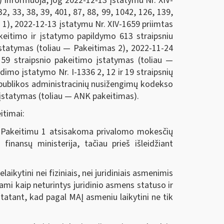
) informuoja, jog 2022-12-13 įstatymu Nr. XIV-
, 33, 38, 39, 401, 87, 88, 99, 1042, 126, 139,
 1), 2022-12-13 įstatymu Nr. XIV-1659 priimtas
keitimo ir įstatymo papildymo 613 straipsniu
 įstatymas (toliau — Pakeitimas 2), 2022-11-24
59 straipsnio pakeitimo įstatymas (toliau —
dimo įstatymo Nr. I-1336 2, 12 ir 19 straipsnių
spublikos administracinių nusižengimų kodekso
s įstatymas (toliau — ANK pakeitimas).
itimai:
s. Pakeitimu 1 atsisakoma privalomo mokesčių
inansų ministerija, tačiau prieš išleidžiant
ikytini nei fiziniais, nei juridiniais asmenimis
ami kaip neturintys juridinio asmens statuso ir
statant, kad pagal MAĮ asmeniu laikytini ne tik