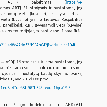
 — ABTĮ) pakeitimas (
https://e-
iamas ABTĮ 31 straipsnis ir nustatoma, jog
venamoji vieta (buveinė), jei ji yra Lietuvos
 vieta (buveinė) yra ne Lietuvos Respublikos
 pareiškėjai, kurių gyvenamoji vieta (buveinė)
iklos teritorijoje yra bent vieno iš pareiškėjų
70a211ed8a47de53ff967b64?jfwid=1hjca194i
 — VSDĮ) 19 straipsnis ir jame nustatoma, jog
ama trūkstama socialinio draudimo įmokų suma
 dydžius ir nustatytą baudų skyrimo tvarką.
itimą 1, nuo 20 iki 100 proc.
6f11ed8a47de53ff967b64?jfwid=1hjca19j8
nių nusižengimų kodekso (toliau — ANK) 611