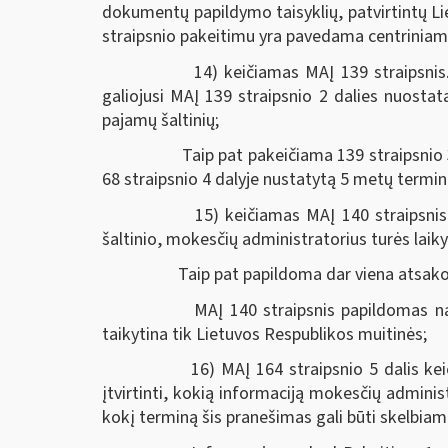
dokumentų papildymo taisyklių, patvirtintų Li
straipsnio pakeitimu yra pavedama centriniam 
14) keičiamas MAĮ 139 straipsnis. P
galiojusi MAĮ 139 straipsnio 2 dalies nuosta
pajamų šaltinių;
Taip pat pakeičiama 139 straipsnio 3 d
68 straipsnio 4 dalyje nustatytą 5 metų termi
15) keičiamas MAĮ 140 straipsnis, ku
šaltinio, mokesčių administratorius turės lai
Taip pat papildoma dar viena atsakom
MAĮ 140 straipsnis papildomas nauja
taikytina tik Lietuvos Respublikos muitinės;
16) MAĮ 164 straipsnio 5 dalis keičia
įtvirtinti, kokią informaciją mokesčių adminis
kokį terminą šis pranešimas gali būti skelbiam