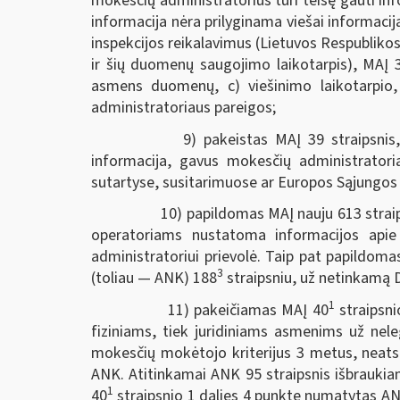
mokesčių administratorius turi teisę gauti 
informacija nėra prilyginama viešai informaci
inspekcijos reikalavimus (Lietuvos Respublik
ir šių duomenų saugojimo laikotarpis), MAĮ 
asmens duomenų, c) viešinimo laikotarpio,
administratoriaus pareigos;
9) pakeistas MAĮ 39 straipsnis, nu
informacija, gavus mokesčių administratori
sutartyse, susitarimuose ar Europos Sąjungos 
10) papildomas MAĮ nauju 613 straipsn
operatoriams nustatoma informacijos apie 
administratoriui prievolė. Taip pat papildom
3
(toliau — ANK) 188
straipsniu, už netinkamą 
1
11) pakeičiamas MAĮ 40
straipsni
fiziniams, tiek juridiniams asmenims už nel
mokesčių mokėtojo kriterijus 3 metus, neat
ANK. Atitinkamai ANK 95 straipsnis išbraukia
1
40
straipsnio 1 dalies 4 punkte numatytas AN