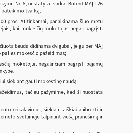
sakymu Nr. 6, nustatyta tvarka. Būtent MAĮ 126
 pateikimo tvarką;
0 proc. Atitinkamai, panaikinama šiuo metu
ejais, kai mokesčių mokėtojas negali pagrįsti
čiuota bauda didinama dvigubai, jeigu per MAĮ
to paties mokesčio pažeidimas;
čių mokėtojui, negalinčiam pagrįsti pajamų
inkybe.
i siekiant gauti mokestinę naudą.
žeidimus, tačiau pažymime, kad ši nuostata
 reikalavimus, siekiant aiškiai apibrėžti ir
terneto svetainėje talpinant viešą pranešimą ir