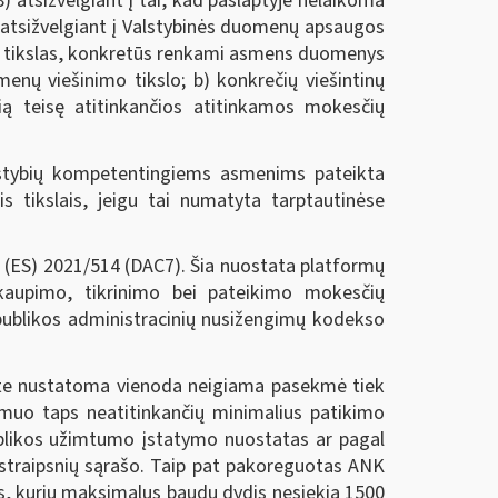
tsižvelgiant į tai, kad paslaptyje nelaikoma
t atsižvelgiant į Valstybinės duomenų apsaugos
mo tikslas, konkretūs renkami asmens duomenys
nų viešinimo tikslo; b) konkrečių viešintinų
ą teisę atitinkančios atitinkamos mokesčių
stybių kompetentingiems asmenims pateikta
 tikslais, jeigu tai numatyta tarptautinėse
 (ES) 2021/514 (DAC7). Šia nuostata platformų
 kaupimo, tikrinimo bei pateikimo mokesčių
publikos administracinių nusižengimų kodekso
kte nustatoma vienoda neigiama pasekmė tiek
smuo taps neatitinkančių minimalius patikimo
blikos užimtumo įstatymo nuostatas ar pagal
straipsnių sąrašo. Taip pat pakoreguotas ANK
s, kurių maksimalus baudų dydis nesiekia 1500