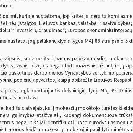
itimai.
 3 dalimi, kurioje nustatoma, jog kriterijai nėra taikomi as
tinės įstaigos; Lietuvos bankas; valstybė ir savivaldybės; v
dėlių ir investicijų draudimas“; Europos ekonominių interesų
s nustato, jog palūkanų dydis lygus MAĮ 88 straipsnio 5
aipsnis, kuriame įtvirtinamas palūkanų dydis, mokamoms
ydis, visais atvejais negali būti mažesnis už nulį ir jų ap
čio paskutinės darbo dienos Vyriausybės vertybinio popieria
binių popierių apyvartos, kaip ji apibrėžta Lietuvos Respubli
snis, reglamentuojantis delspinigių dydį. MAĮ 99 straips
ntiniais punktais;
 kad tais atvejais, kai į mokesčių mokėtojo turėtas išlaidas
s nėra galimybės atsižvelgti, kadangi dokumentuose trūkst
ntus negali tiksliai identifikuoti juose nurodytų asmenų
stratorius leidžia mokesčių mokėtojui papildyti minėtus 