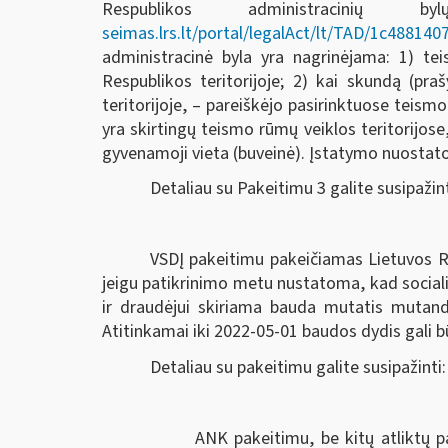
Respublikos administracin
seimas.lrs.lt/portal/legalAct/lt/TAD/1c4881
administracinė byla yra nagrinėjama: 1) teis
Respublikos teritorijoje; 2) kai skundą (pr
teritorijoje, – pareiškėjo pasirinktuose teis
yra skirtingų teismo rūmų veiklos teritorijose
gyvenamoji vieta (buveinė). Įstatymo nuostatos
Detaliau su Pakeitimu 3 galite susipažin
VSDĮ pakeitimu pakeičiamas Lietuvos Re
jeigu patikrinimo metu nustatoma, kad socia
ir draudėjui skiriama bauda mutatis mutand
Atitinkamai iki 2022-05-01 baudos dydis gali bū
Detaliau su pakeitimu galite susipažinti
ANK pakeitimu, be kitų atliktų pake