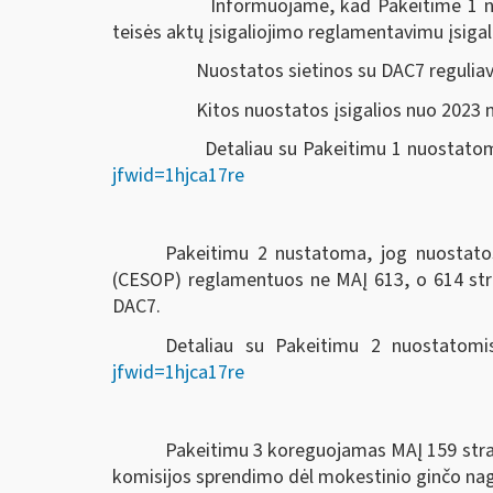
Informuojame, kad Pakeitime 1 nurody
teisės aktų įsigaliojimo reglamentavimu įsiga
Nuostatos sietinos su DAC7 reguliavim
Kitos nuostatos įsigalios nuo 2023 m
Detaliau su Pakeitimu 1 nuostatomis
jfwid=1hjca17re
Pakeitimu 2 nustatoma, jog nuostato
(CESOP) reglamentuos ne MAĮ 613, o 614 strai
DAC7.
Detaliau su Pakeitimu 2 nuostatomis
jfwid=1hjca17re
Pakeitimu 3 koreguojamas MAĮ 159 strai
komisijos sprendimo dėl mokestinio ginčo nagr