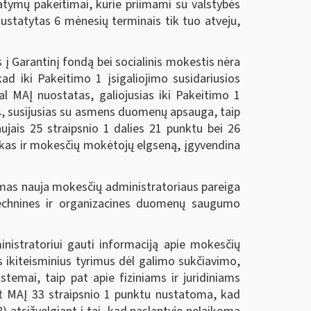
ymų pakeitimai, kurie priimami su valstybės
i nustatytas 6 mėnesių terminais tik tuo atveju,
į Garantinį fondą bei socialinis mokestis nėra
d iki Pakeitimo 1 įsigaliojimo susidariusios
l MAĮ nuostatas, galiojusias iki Pakeitimo 1
, susijusias su asmens duomenų apsauga, taip
ujais 25 straipsnio 1 dalies 21 punktu bei 26
zikas ir mokesčių mokėtojų elgseną, įgyvendina
mas nauja mokesčių administratoriaus pareiga
technines ir organizacines duomenų saugumo
stratoriui gauti informaciją apie mokesčių
s ikiteisminius tyrimus dėl galimo sukčiavimo,
temai, taip pat apie fiziniams ir juridiniams
pat MAĮ 33 straipsnio 1 punktu nustatoma, kad