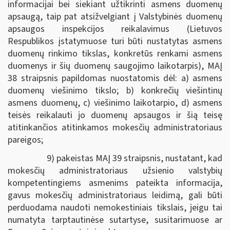
informacijai bei siekiant užtikrinti asmens duomenų
apsaugą, taip pat atsižvelgiant į Valstybinės duomenų
apsaugos inspekcijos reikalavimus (Lietuvos
Respublikos įstatymuose turi būti nustatytas asmens
duomenų rinkimo tikslas, konkretūs renkami asmens
duomenys ir šių duomenų saugojimo laikotarpis), MAĮ
38 straipsnis papildomas nuostatomis dėl: a) asmens
duomenų viešinimo tikslo; b) konkrečių viešintinų
asmens duomenų, c) viešinimo laikotarpio, d) asmens
teisės reikalauti jo duomenų apsaugos ir šią teisę
atitinkančios atitinkamos mokesčių administratoriaus
pareigos;
9) pakeistas MAĮ 39 straipsnis, nustatant, kad
mokesčių administratoriaus užsienio valstybių
kompetentingiems asmenims pateikta informacija,
gavus mokesčių administratoriaus leidimą, gali būti
perduodama naudoti nemokestiniais tikslais, jeigu tai
numatyta tarptautinėse sutartyse, susitarimuose ar