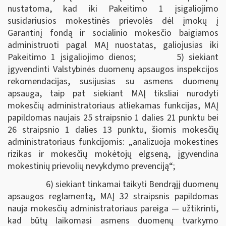
nustatoma, kad iki Pakeitimo 1 įsigaliojimo
susidariusios mokestinės prievolės dėl įmokų į
Garantinį fondą ir socialinio mokesčio baigiamos
administruoti pagal MAĮ nuostatas, galiojusias iki
Pakeitimo 1 įsigaliojimo dienos; 5) siekiant
įgyvendinti Valstybinės duomenų apsaugos inspekcijos
rekomendacijas, susijusias su asmens duomenų
apsauga, taip pat siekiant MAĮ tiksliai nurodyti
mokesčių administratoriaus atliekamas funkcijas, MAĮ
papildomas naujais 25 straipsnio 1 dalies 21 punktu bei
26 straipsnio 1 dalies 13 punktu, šiomis mokesčių
administratoriaus funkcijomis: „analizuoja mokestines
rizikas ir mokesčių mokėtojų elgseną, įgyvendina
mokestinių prievolių nevykdymo prevenciją“;
6) siekiant tinkamai taikyti Bendrąjį duomenų
apsaugos reglamentą, MAĮ 32 straipsnis papildomas
nauja mokesčių administratoriaus pareiga — užtikrinti,
kad būtų laikomasi asmens duomenų tvarkymo