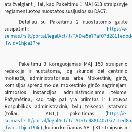
atsižvelgiant į tai, kad Pakeitimu 1 MAĮ 613 straipsnyje
reglamentuotos nuostatos susijusios su DAC7.
Detaliau su Pakeitimu 2 nuostatomis galite
susipažinti:
https://e-
seimas.lrs.lt/portal/legalAct/lt/TAD/e5e77af07d2811ed
jfwid=1hjca17re
Pakeitimu 3 koreguojamas MAĮ 159 straipsnio
redakcija ir nustatoma, jog skundai dėl centrinio
mokesčių administratoriaus arba Mokestinių ginčų
komisijos sprendimo dėl mokestinio ginčo nagrinėjami
pirmosios instancijos administraciniame teisme.
Pažymėtina, kad taip pat yra priimtas ir Lietuvos
Respublikos administracinių bylų teisenos įstatymo
(toliau — ABTĮ) pakeitimas (
https://e-
seimas.lrs.lt/portal/legalAct/lt/TAD/1c48814070a211ed8
jfwid=1hjca194i
), kuriuo keičiamas ABTĮ 31 straipsnis ir