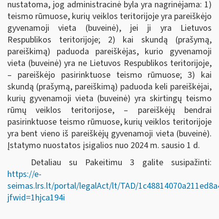
nustatoma, jog administracinė byla yra nagrinėjama: 1)
teismo rūmuose, kurių veiklos teritorijoje yra pareiškėjo
gyvenamoji vieta (buveinė), jei ji yra Lietuvos
Respublikos teritorijoje; 2) kai skundą (prašymą,
pareiškimą) paduoda pareiškėjas, kurio gyvenamoji
vieta (buveinė) yra ne Lietuvos Respublikos teritorijoje,
– pareiškėjo pasirinktuose teismo rūmuose; 3) kai
skundą (prašymą, pareiškimą) paduoda keli pareiškėjai,
kurių gyvenamoji vieta (buveinė) yra skirtingų teismo
rūmų veiklos teritorijose, – pareiškėjų bendrai
pasirinktuose teismo rūmuose, kurių veiklos teritorijoje
yra bent vieno iš pareiškėjų gyvenamoji vieta (buveinė).
Įstatymo nuostatos įsigalios nuo 2024 m. sausio 1 d.
Detaliau su Pakeitimu 3 galite susipažinti:
https://e-
seimas.lrs.lt/portal/legalAct/lt/TAD/1c48814070a211ed8
jfwid=1hjca194i