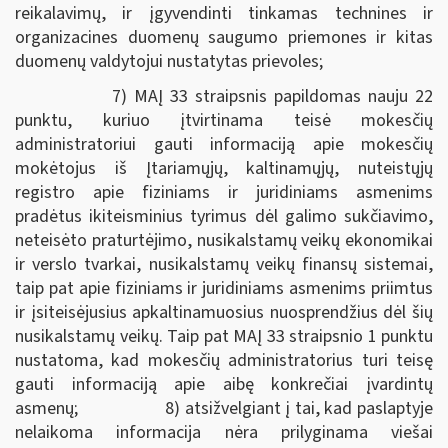
reikalavimų, ir įgyvendinti tinkamas technines ir
organizacines duomenų saugumo priemones ir kitas
duomenų valdytojui nustatytas prievoles;
7) MAĮ 33 straipsnis papildomas nauju 22
punktu, kuriuo įtvirtinama teisė mokesčių
administratoriui gauti informaciją apie mokesčių
mokėtojus iš Įtariamųjų, kaltinamųjų, nuteistųjų
registro apie fiziniams ir juridiniams asmenims
pradėtus ikiteisminius tyrimus dėl galimo sukčiavimo,
neteisėto praturtėjimo, nusikalstamų veikų ekonomikai
ir verslo tvarkai, nusikalstamų veikų finansų sistemai,
taip pat apie fiziniams ir juridiniams asmenims priimtus
ir įsiteisėjusius apkaltinamuosius nuosprendžius dėl šių
nusikalstamų veikų. Taip pat MAĮ 33 straipsnio 1 punktu
nustatoma, kad mokesčių administratorius turi teisę
gauti informaciją apie aibę konkrečiai įvardintų
asmenų; 8) atsižvelgiant į tai, kad paslaptyje
nelaikoma informacija nėra prilyginama viešai