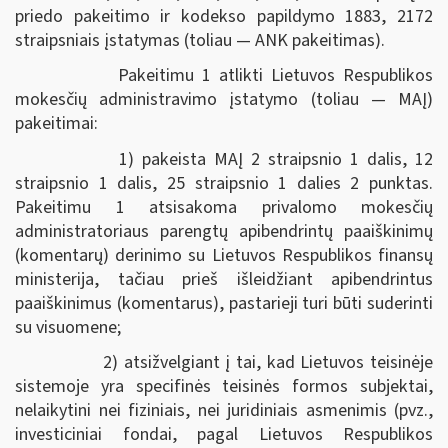
priedo pakeitimo ir kodekso papildymo 1883, 2172
straipsniais įstatymas (toliau — ANK pakeitimas).
Pakeitimu 1 atlikti Lietuvos Respublikos
mokesčių administravimo įstatymo (toliau — MAĮ)
pakeitimai:
1) pakeista MAĮ 2 straipsnio 1 dalis, 12
straipsnio 1 dalis, 25 straipsnio 1 dalies 2 punktas.
Pakeitimu 1 atsisakoma privalomo mokesčių
administratoriaus parengtų apibendrintų paaiškinimų
(komentarų) derinimo su Lietuvos Respublikos finansų
ministerija, tačiau prieš išleidžiant apibendrintus
paaiškinimus (komentarus), pastarieji turi būti suderinti
su visuomene;
2) atsižvelgiant į tai, kad Lietuvos teisinėje
sistemoje yra specifinės teisinės formos subjektai,
nelaikytini nei fiziniais, nei juridiniais asmenimis (pvz.,
investiciniai fondai, pagal Lietuvos Respublikos