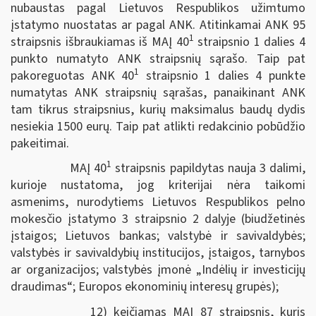
nubaustas pagal Lietuvos Respublikos užimtumo
įstatymo nuostatas ar pagal ANK. Atitinkamai ANK 95
1
straipsnis išbraukiamas iš MAĮ 40
straipsnio 1 dalies 4
punkto numatyto ANK straipsnių sąrašo. Taip pat
1
pakoreguotas ANK 40
straipsnio 1 dalies 4 punkte
numatytas ANK straipsnių sąrašas, panaikinant ANK
tam tikrus straipsnius, kurių maksimalus baudų dydis
nesiekia 1500 eurų. Taip pat atlikti redakcinio pobūdžio
pakeitimai.
1
MAĮ 40
straipsnis papildytas nauja 3 dalimi,
kurioje nustatoma, jog kriterijai nėra taikomi
asmenims, nurodytiems Lietuvos Respublikos pelno
mokesčio įstatymo 3 straipsnio 2 dalyje (biudžetinės
įstaigos; Lietuvos bankas; valstybė ir savivaldybės;
valstybės ir savivaldybių institucijos, įstaigos, tarnybos
ar organizacijos; valstybės įmonė „Indėlių ir investicijų
draudimas“; Europos ekonominių interesų grupės);
12) keičiamas MAĮ 87 straipsnis, kuris