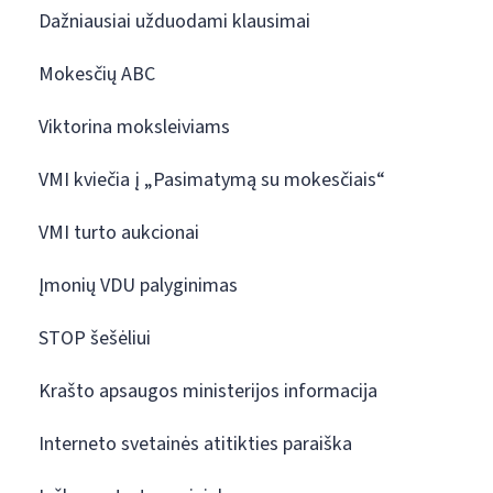
Dažniausiai užduodami klausimai
Mokesčių ABC
Viktorina moksleiviams
VMI kviečia į „Pasimatymą su mokesčiais“
VMI turto aukcionai
Įmonių VDU palyginimas
STOP šešėliui
Krašto apsaugos ministerijos informacija
Interneto svetainės atitikties paraiška