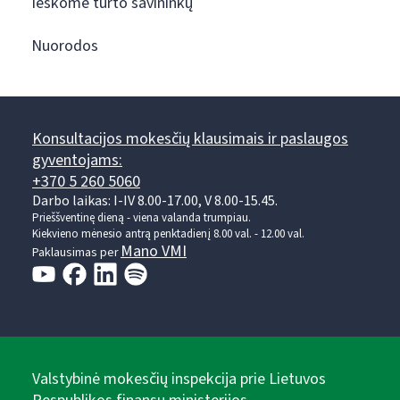
Ieškome turto savininkų
Nuorodos
Konsultacijos mokesčių klausimais ir paslaugos
gyventojams:
+370 5 260 5060
Darbo laikas: I-IV 8.00-17.00, V 8.00-15.45.
Prieššventinę dieną - viena valanda trumpiau.
Kiekvieno mėnesio antrą penktadienį 8.00 val. - 12.00 val.
Mano VMI
Paklausimas per
Valstybinė mokesčių inspekcija prie Lietuvos