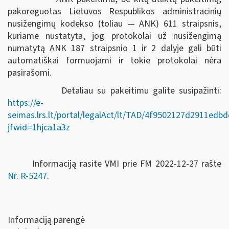
pakoreguotas Lietuvos Respublikos administracinių
nusižengimų kodekso (toliau — ANK) 611 straipsnis,
kuriame nustatyta, jog protokolai už nusižengimą
numatytą ANK 187 straipsnio 1 ir 2 dalyje gali būti
automatiškai formuojami ir tokie protokolai nėra
pasirašomi.
Detaliau su pakeitimu galite susipažinti:
https://e-
seimas.lrs.lt/portal/legalAct/lt/TAD/4f9502127d2911ed
jfwid=1hjca1a3z
Informaciją rasite VMI prie FM 2022-12-27 rašte
Nr. R-5247
.
Informaciją parengė