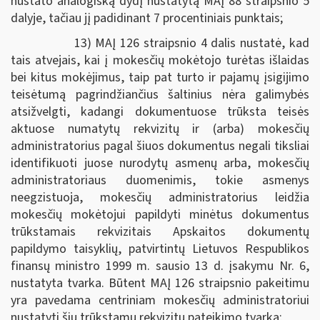
nustato analogišką dydį nustatytą MAĮ 88 straipsnio 5
dalyje, tačiau jį padidinant 7 procentiniais punktais;
13) MAĮ 126 straipsnio 4 dalis nustatė, kad
tais atvejais, kai į mokesčių mokėtojo turėtas išlaidas
bei kitus mokėjimus, taip pat turto ir pajamų įsigijimo
teisėtumą pagrindžiančius šaltinius nėra galimybės
atsižvelgti, kadangi dokumentuose trūksta teisės
aktuose numatytų rekvizitų ir (arba) mokesčių
administratorius pagal šiuos dokumentus negali tiksliai
identifikuoti juose nurodytų asmenų arba, mokesčių
administratoriaus duomenimis, tokie asmenys
neegzistuoja, mokesčių administratorius leidžia
mokesčių mokėtojui papildyti minėtus dokumentus
trūkstamais rekvizitais Apskaitos dokumentų
papildymo taisyklių, patvirtintų Lietuvos Respublikos
finansų ministro 1999 m. sausio 13 d. įsakymu Nr. 6,
nustatyta tvarka. Būtent MAĮ 126 straipsnio pakeitimu
yra pavedama centriniam mokesčių administratoriui
nustatyti šių trūkstamų rekvizitų pateikimo tvarką;