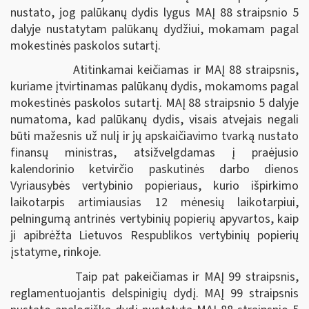
nustato, jog palūkanų dydis lygus MAĮ 88 straipsnio 5
dalyje nustatytam palūkanų dydžiui, mokamam pagal
mokestinės paskolos sutartį.
Atitinkamai keičiamas ir MAĮ 88 straipsnis,
kuriame įtvirtinamas palūkanų dydis, mokamoms pagal
mokestinės paskolos sutartį. MAĮ 88 straipsnio 5 dalyje
numatoma, kad palūkanų dydis, visais atvejais negali
būti mažesnis už nulį ir jų apskaičiavimo tvarką nustato
finansų ministras, atsižvelgdamas į praėjusio
kalendorinio ketvirčio paskutinės darbo dienos
Vyriausybės vertybinio popieriaus, kurio išpirkimo
laikotarpis artimiausias 12 mėnesių laikotarpiui,
pelningumą antrinės vertybinių popierių apyvartos, kaip
ji apibrėžta Lietuvos Respublikos vertybinių popierių
įstatyme, rinkoje.
Taip pat pakeičiamas ir MAĮ 99 straipsnis,
reglamentuojantis delspinigių dydį. MAĮ 99 straipsnis