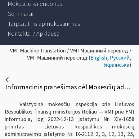
Mokesčių kalendorius
Seminarai
Tarptautinis apmokestinimas
Kontaktai / Apklausa
VMI Machine translation / VMI Машинный перевод /
VMI Машинний переклад (
English
,
Русский
,
Українська
)
Informacinis pranešimas dėl Mokesčių administravimo įstatymo, Valstybinio socialinio draudimo įstatymo, Administracinių nusižengimų kodekso pakeitimų.
Valstybinė mokesčių inspekcija prie Lietuvos
Respublikos finansų ministerijos (toliau — VMI prie FM)
informuoja, jog 2022-12-13 įstatymu Nr. XIV-1658
priimtas Lietuvos Respublikos mokesčių
administravimo įstatymo Nr. IX-2112 2, 3, 12, 13, 25,