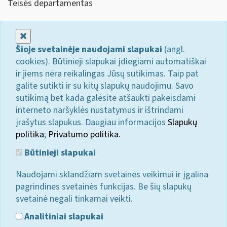
Teisės departamentas
Uždaryti
Šioje svetainėje naudojami slapukai
(angl.
cookies). Būtinieji slapukai įdiegiami automatiškai
ir jiems nėra reikalingas Jūsų sutikimas. Taip pat
galite sutikti ir su kitų slapukų naudojimu. Savo
sutikimą bet kada galėsite atšaukti pakeisdami
interneto naršyklės nustatymus ir ištrindami
įrašytus slapukus. Daugiau informacijos
Slapukų
politika
;
Privatumo politika.
Būtinieji slapukai
Naudojami sklandžiam svetainės veikimui ir įgalina
pagrindines svetainės funkcijas. Be šių slapukų
svetainė negali tinkamai veikti.
Analitiniai slapukai