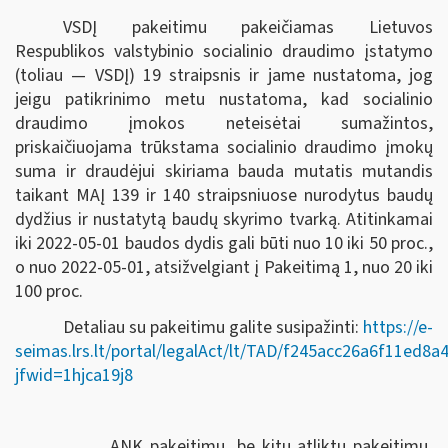
VSDĮ pakeitimu pakeičiamas Lietuvos
Respublikos valstybinio socialinio draudimo įstatymo
(toliau — VSDĮ) 19 straipsnis ir jame nustatoma, jog
jeigu patikrinimo metu nustatoma, kad socialinio
draudimo įmokos neteisėtai sumažintos,
priskaičiuojama trūkstama socialinio draudimo įmokų
suma ir draudėjui skiriama bauda mutatis mutandis
taikant MAĮ 139 ir 140 straipsniuose nurodytus baudų
dydžius ir nustatytą baudų skyrimo tvarką. Atitinkamai
iki 2022-05-01 baudos dydis gali būti nuo 10 iki 50 proc.,
o nuo 2022-05-01, atsižvelgiant į Pakeitimą 1, nuo 20 iki
100 proc.
Detaliau su pakeitimu galite susipažinti:
https://e-
seimas.lrs.lt/portal/legalAct/lt/TAD/f245acc26a6f11ed8
jfwid=1hjca19j8
ANK pakeitimu, be kitų atliktų pakeitimų,