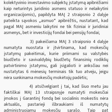
kolektyvinio investavimo subjektų įstatymą apibrėžiami
kaip neturintys juridinio asmens statuso ir nelaikytini
organizacijomis), papildyta MAĮ 2 straipsnio 2 dalyje
pateikta sąvokos „asmuo“ apibrėžtis, nustatant, kad
pagal MAĮ asmeniu laikytini ne tik fiziniai ir juridiniai
asmenys, bet ir investicijų fondai bei pensijų fondai;
3) pakeičiama MAĮ 3 straipsnio 4 dalyje
numatyta nuostata ir įtvirtinama, kad mokesčių
įstatymų pakeitimai, kurie priimami su valstybės
biudžeto ir savivaldybių biudžetų finansinių rodiklių
patvirtinimo įstatymu, gali įsigalioti ir anksčiau nei
nustatytas 6 mėnesių terminais tik tuo atveju, jeigu
nėra sunkinama mokesčių mokėtojų padėtis;
4) atsižvelgiant į tai, kad šiuo metu jau
faktiškai MAĮ 13 straipsnyje numatyti mokesčiai
įmokos į Garantinį fondą bei socialinis mokestis nėra
aktualūs, pastarieji išbraukiami iš numatytų
administruojamų mokesčių sąrašo. Taip pat