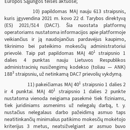
Europos Sąjungos teisės aktuose;
10) papildomas MAĮ nauju 613 straipsnis,
kuris įgyvendina 2021 m. kovo 22 d. Tarybos direktyvą
(ES) 2021/514 (DAC7). Šia nuostata platformų
operatoriams nustatoma informacijos apie platformoje
veikiančius ir ją naudojančius pardavėjus kaupimo,
tikrinimo bei pateikimo mokesčių administratoriui
1
prievolė. Taip pat papildomas MAĮ 40
straipsnio 1
dalies 4 punktas nauju Lietuvos Respublikos
administracinių nusižengimų kodekso (toliau — ANK)
3
188
straipsniu, už netinkamą DAC7 prievolių vykdymą.
1
11) pakeičiamas MAĮ 40
straipsnio 1 dalies 2
1
ir 4 punktai. MAĮ 40
straipsnio 1 dalies 2 punkte
nustatoma vienoda neigiama pasekmė tiek fiziniams,
tiek juridiniams asmenims už nelegalų darbą, t. y.
nustačius nelegalaus darbo pažeidimą asmuo taps
neatitinkančių minimalius patikimo mokesčių mokėtojo
kriterijus 3 metus, neatsižvelgiant ar asmuo buvo