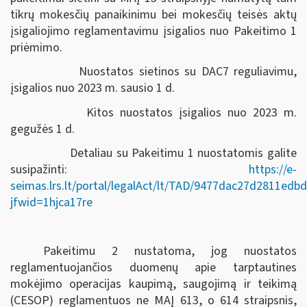
tikrų mokesčių panaikinimu bei mokesčių teisės aktų
įsigaliojimo reglamentavimu įsigalios nuo Pakeitimo 1
priėmimo.
Nuostatos sietinos su DAC7 reguliavimu,
įsigalios nuo 2023 m. sausio 1 d.
Kitos nuostatos įsigalios nuo 2023 m.
gegužės 1 d.
Detaliau su Pakeitimu 1 nuostatomis galite
susipažinti:
https://e-
seimas.lrs.lt/portal/legalAct/lt/TAD/9477dac27d2811ed
jfwid=1hjca17re
Pakeitimu 2 nustatoma, jog nuostatos
reglamentuojančios duomenų apie tarptautines
mokėjimo operacijas kaupimą, saugojimą ir teikimą
(CESOP) reglamentuos ne MAĮ 613, o 614 straipsnis,