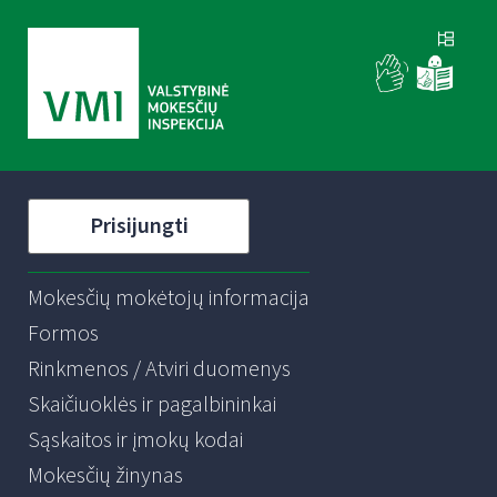
Prisijungti
Mokesčių mokėtojų informacija
Formos
Rinkmenos / Atviri duomenys
Skaičiuoklės ir pagalbininkai
Sąskaitos ir įmokų kodai
Mokesčių žinynas