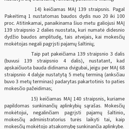
14) keičiamas MAĮ 139 straipsnis. Pagal
Pakeitimą 1 nustatomas baudos dydis nuo 20 iki 100
proc. Atitinkamai, panaikinama šiuo metu galiojusi MAĮ
139 straipsnio 2 dalies nuostata, kuri numatė didesnio
dydžio baudos amplitudę, tais atvejais, kai mokesčių
mokėtojas negali pagrįsti pajamų šaltinių;
Taip pat pakeičiama 139 straipsnio 3 dalis
(buvusi 139 straipsnio 4 dalis), nustatant, kad
apskaičiuota bauda didinama dvigubai, jeigu per MAĮ 68
straipsnio 4 dalyje nustatytą 5 metų terminą (anksčiau
buvo 3 metų terminas) padarytas pakartotinis to paties
mokesčio pažeidimas;
15) keičiamas MAĮ 140 straipsnis, kuriame
papildomas sunkinančių aplinkybių sąrašas. Mokesčių
mokėtojui, negalinčiam pagrįsti pajamų šaltinio,
mokesčių administratorius turės laikyti tai, kaip
mokesčių mokėtojo atsakomybę sunkinančia aplinkybe.