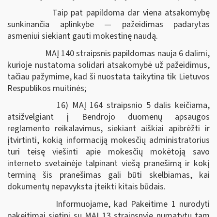
Taip pat papildoma dar viena atsakomybę
sunkinančia aplinkybe — pažeidimas padarytas
asmeniui siekiant gauti mokestinę naudą.
MAĮ 140 straipsnis papildomas nauja 6 dalimi,
kurioje nustatoma solidari atsakomybė už pažeidimus,
tačiau pažymime, kad ši nuostata taikytina tik Lietuvos
Respublikos muitinės;
16) MAĮ 164 straipsnio 5 dalis keičiama,
atsižvelgiant į Bendrojo duomenų apsaugos
reglamento reikalavimus, siekiant aiškiai apibrėžti ir
įtvirtinti, kokią informaciją mokesčių administratorius
turi teisę viešinti apie mokesčių mokėtoją savo
interneto svetainėje talpinant viešą pranešimą ir kokį
terminą šis pranešimas gali būti skelbiamas, kai
dokumentų nepavyksta įteikti kitais būdais.
Informuojame, kad Pakeitime 1 nurodyti
pakeitimai sietini su MAĮ 13 straipsnyje numatytų tam