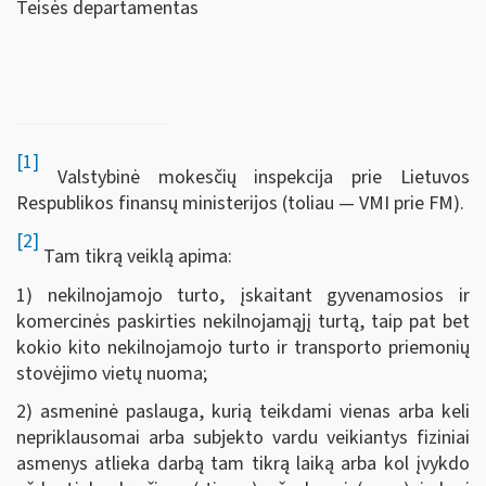
Teisės departamentas
[1]
Valstybinė mokesčių inspekcija prie Lietuvos
Respublikos finansų ministerijos (toliau — VMI prie FM).
[2]
Tam tikrą veiklą apima:
1) nekilnojamojo turto, įskaitant gyvenamosios ir
komercinės paskirties nekilnojamąjį turtą, taip pat bet
kokio kito nekilnojamojo turto ir transporto priemonių
stovėjimo vietų nuoma;
2) asmeninė paslauga, kurią teikdami vienas arba keli
nepriklausomai arba subjekto vardu veikiantys fiziniai
asmenys atlieka darbą tam tikrą laiką arba kol įvykdo