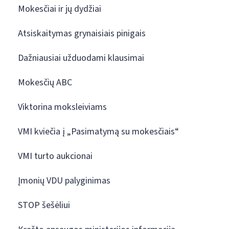
Mokesčiai ir jų dydžiai
Atsiskaitymas grynaisiais pinigais
Dažniausiai užduodami klausimai
Mokesčių ABC
Viktorina moksleiviams
VMI kviečia į „Pasimatymą su mokesčiais“
VMI turto aukcionai
Įmonių VDU palyginimas
STOP šešėliui