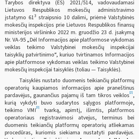
Tarybos direktyva (ES) 2021/514, vadovaudamasi
Lietuvos Respublikos mokesčių administravimo
3
įstatymo 61
straipsnio 10 dalimi, priėmė Valstybinės
mokesčių inspekcijos prie Lietuvos Respublikos finansų
ministerijos viršininko 2022 m. gruodžio 23 d. įsakymą
Nr. VA-95 „Dėl Informacijos apie platformose vykdomas
veiklas teikimo Valstybinei mokesčių inspekcijai
taisyklių patvirtinimo“, kuriuo tvirtinamos Informacijos
apie platformose vykdomas veiklas teikimo Valstybinei
mokesčių inspekcijai taisyklės (toliau — Taisyklės).
Taisyklės nustato duomenis teikiančių platformų
operatorių kaupiamos informacijos apie praneštinus
[2]
pardavėjus, gaunančius pajamų iš tam tikros veiklos
,
kurią vykdyti buvo sudarytos sąlygos platformoje,
[3]
teikimo VMI
tvarką, apimtį, išimtis, platformos
operatoriaus registravimosi atvejus, terminus bei
duomenis teikiančių platformų operatorių atliekamas
procedūras, kuriomis siekiama nustatyti pardavėjus.