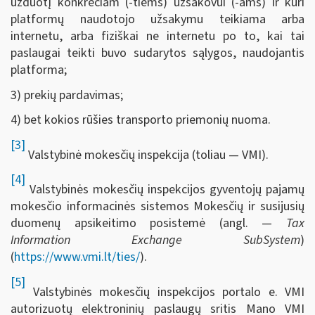
užduotį konkrečiam (-tiems) užsakovui (-ams) ir kuri
platformų naudotojo užsakymu teikiama arba
internetu, arba fiziškai ne internetu po to, kai tai
paslaugai teikti buvo sudarytos sąlygos, naudojantis
platforma;
3) prekių pardavimas;
4) bet kokios rūšies transporto priemonių nuoma.
[3]
Valstybinė mokesčių inspekcija (toliau — VMI).
[4]
Valstybinės mokesčių inspekcijos gyventojų pajamų
mokesčio informacinės sistemos Mokesčių ir susijusių
duomenų apsikeitimo posistemė (angl. —
Tax
Information Exchange SubSystem
)
(
https://www.vmi.lt/ties/
).
[5]
Valstybinės mokesčių inspekcijos portalo e. VMI
autorizuotų elektroninių paslaugų sritis Mano VMI