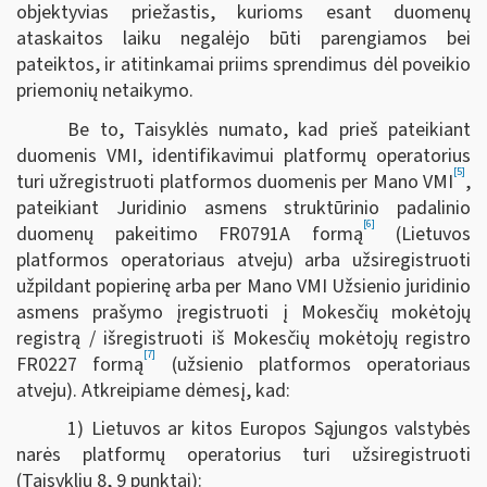
objektyvias priežastis, kurioms esant duomenų
ataskaitos laiku negalėjo būti parengiamos bei
pateiktos, ir atitinkamai priims sprendimus dėl poveikio
priemonių netaikymo.
Be to, Taisyklės numato, kad prieš pateikiant
duomenis VMI, identifikavimui platformų operatorius
[5]
turi užregistruoti platformos duomenis per Mano VMI
,
pateikiant Juridinio asmens struktūrinio padalinio
[6]
duomenų pakeitimo FR0791A formą
(Lietuvos
platformos operatoriaus atveju) arba užsiregistruoti
užpildant popierinę arba per Mano VMI Užsienio juridinio
asmens prašymo įregistruoti į Mokesčių mokėtojų
registrą / išregistruoti iš Mokesčių mokėtojų registro
[7]
FR0227 formą
(užsienio platformos operatoriaus
atveju). Atkreipiame dėmesį, kad:
1) Lietuvos ar kitos Europos Sąjungos valstybės
narės platformų operatorius turi užsiregistruoti
(Taisyklių 8, 9 punktai):