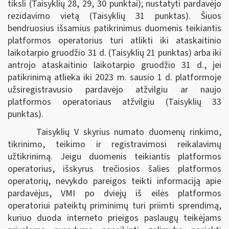
tiksli (Taisyklių 28, 29, 30 punktai); nustatyti pardavėjo
rezidavimo vietą (Taisyklių 31 punktas). Šiuos
bendruosius išsamius patikrinimus duomenis teikiantis
platformos operatorius turi atlikti iki ataskaitinio
laikotarpio gruodžio 31 d. (Taisyklių 21 punktas) arba iki
antrojo ataskaitinio laikotarpio gruodžio 31 d., jei
patikrinimą atlieka iki 2023 m. sausio 1 d. platformoje
užsiregistravusio pardavėjo atžvilgiu ar naujo
platformos operatoriaus atžvilgiu (Taisyklių 33
punktas).
Taisyklių V skyrius numato duomenų rinkimo,
tikrinimo, teikimo ir registravimosi reikalavimų
užtikrinimą. Jeigu duomenis teikiantis platformos
operatorius, išskyrus trečiosios šalies platformos
operatorių, nevykdo pareigos teikti informaciją apie
pardavėjus, VMI po dviejų iš eilės platformos
operatoriui pateiktų priminimų turi priimti sprendimą,
kuriuo duoda interneto prieigos paslaugų teikėjams