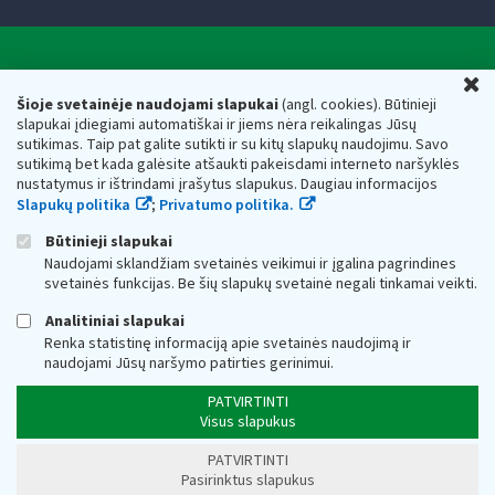
Valstybinė mokesčių inspekcija prie Lietuvos
U
Respublikos finansų ministerijos
Šioje svetainėje naudojami slapukai
(angl. cookies). Būtinieji
slapukai įdiegiami automatiškai ir jiems nėra reikalingas Jūsų
Biudžetinė įstaiga. Juridinio asmens kodas — 188659752,
sutikimas. Taip pat galite sutikti ir su kitų slapukų naudojimu. Savo
adresas: Vasario 16-osios g. 14, 01107 Vilnius, Lietuva, el.paštas:
sutikimą bet kada galėsite atšaukti pakeisdami interneto naršyklės
vmi@vmi.lt
, E. pristatymo dėžutės adresas 188659752
nustatymus ir ištrindami įrašytus slapukus. Daugiau informacijos
Duomenys apie Valstybinę mokesčių inspekciją prie Lietuvos
Slapukų politika
;
Privatumo politika.
Respublikos finansų ministerijos kaupiami ir saugomi Juridinių
asmenų registre
Būtinieji slapukai
Naudojami sklandžiam svetainės veikimui ir įgalina pagrindines
svetainės funkcijas. Be šių slapukų svetainė negali tinkamai veikti.
Analitiniai slapukai
Renka statistinę informaciją apie svetainės naudojimą ir
naudojami Jūsų naršymo patirties gerinimui.
PATVIRTINTI
Visus slapukus
PATVIRTINTI
Pasirinktus slapukus