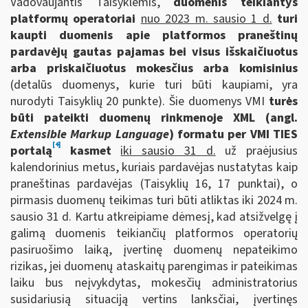
Vadovaujantis Taisyklėmis,
duomenis teikiantys
platformų operatoriai
nuo 2023 m. sausio 1 d.
turi
kaupti duomenis apie
platformos praneštinų
pardavėjų gautas pajamas bei visus išskaičiuotus
arba priskaičiuotus mokesčius arba komisinius
(detalūs duomenys, kurie turi būti kaupiami, yra
nurodyti Taisyklių 20 punkte). Šie duomenys VMI
turės
būti pateikti duomenų rinkmenoje XML (angl.
Extensible Markup Language
) formatu per VMI TIES
[4]
portalą
kasmet
iki sausio 31 d.
už praėjusius
kalendorinius metus, kuriais pardavėjas nustatytas kaip
praneštinas pardavėjas (Taisyklių 16, 17 punktai), o
pirmasis duomenų teikimas turi būti atliktas iki 2024 m.
sausio 31 d. Kartu atkreipiame dėmesį, kad atsižvelgę į
galimą duomenis teikiančių platformos operatorių
pasiruošimo laiką, įvertinę duomenų nepateikimo
rizikas, jei duomenų ataskaitų parengimas ir pateikimas
laiku bus neįvykdytas, mokesčių administratorius
susidariusią situaciją vertins lanksčiai, įvertinęs