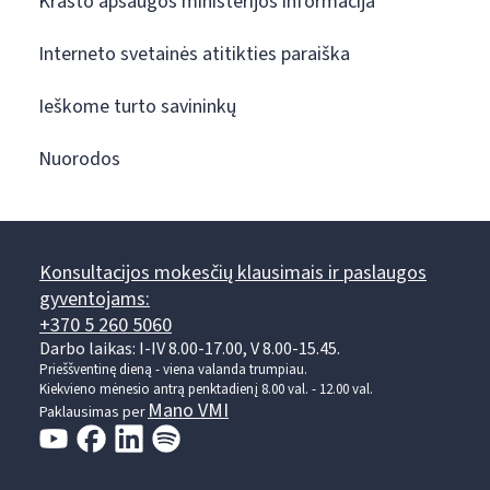
Krašto apsaugos ministerijos informacija
Interneto svetainės atitikties paraiška
Ieškome turto savininkų
Nuorodos
Konsultacijos mokesčių klausimais ir paslaugos
gyventojams:
+370 5 260 5060
Darbo laikas: I-IV 8.00-17.00, V 8.00-15.45.
Prieššventinę dieną - viena valanda trumpiau.
Kiekvieno mėnesio antrą penktadienį 8.00 val. - 12.00 val.
Mano VMI
Paklausimas per