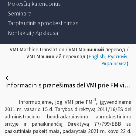
Mokesčių kalendorius
Seminarai
Tarptautinis apmokestinimas
Kontaktai / Apklausa
VMI Machine translation / VMI Машинный перевод /
VMI Машинний переклад (
English
,
Русский
,
Українська
)
Informacinis pranešimas dėl VMI prie FM viršininko 2022 m. gruodžio 23 d. įsakymo Nr. VA-95 „Dėl Informacijos apie platformose vykdomas veiklas teikimo Valstybinei mokesčių inspekcijai taisyklių patvirtinimo“
[1]
Informuojame, jog VMI prie FM
, įgyvendinama
2011 m. vasario 15 d. Tarybos direktyvą 2011/16/ES dėl
administracinio bendradarbiavimo apmokestinimo
srityje ir panaikinančią Direktyvą 77/799/EBB su
paskutiniais pakeitimais, padarytais 2021 m. kovo 22 d.