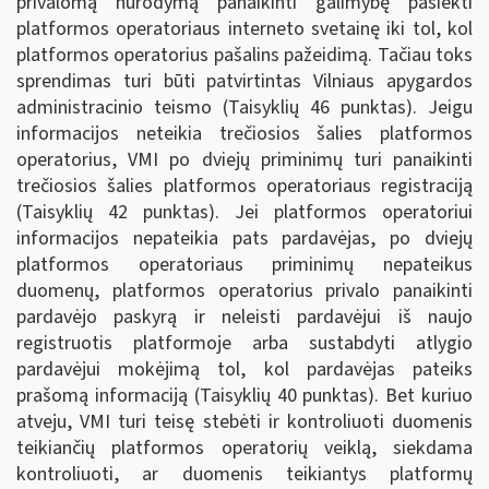
privalomą nurodymą panaikinti galimybę pasiekti
platformos operatoriaus interneto svetainę iki tol, kol
platformos operatorius pašalins pažeidimą. Tačiau toks
sprendimas turi būti patvirtintas Vilniaus apygardos
administracinio teismo (Taisyklių 46 punktas). Jeigu
informacijos neteikia trečiosios šalies platformos
operatorius, VMI po dviejų priminimų turi panaikinti
trečiosios šalies platformos operatoriaus registraciją
(Taisyklių 42 punktas). Jei platformos operatoriui
informacijos nepateikia pats pardavėjas, po dviejų
platformos operatoriaus priminimų nepateikus
duomenų, platformos operatorius privalo panaikinti
pardavėjo paskyrą ir neleisti pardavėjui iš naujo
registruotis platformoje arba sustabdyti atlygio
pardavėjui mokėjimą tol, kol pardavėjas pateiks
prašomą informaciją (Taisyklių 40 punktas). Bet kuriuo
atveju, VMI turi teisę stebėti ir kontroliuoti duomenis
teikiančių platformos operatorių veiklą, siekdama
kontroliuoti, ar duomenis teikiantys platformų