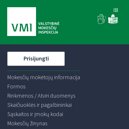
Prisijungti
Mokesčių mokėtojų informacija
Formos
Rinkmenos / Atviri duomenys
Skaičiuoklės ir pagalbininkai
Sąskaitos ir įmokų kodai
Mokesčių žinynas