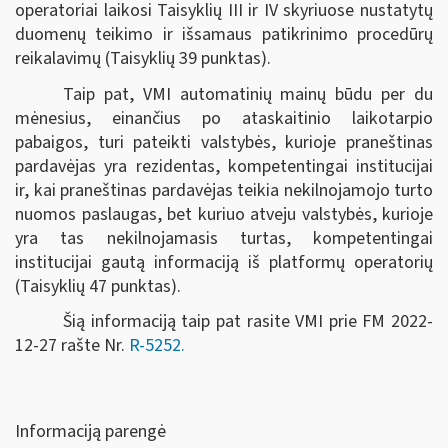
operatoriai laikosi Taisyklių III ir IV skyriuose nustatytų
duomenų teikimo ir išsamaus patikrinimo procedūrų
reikalavimų (Taisyklių 39 punktas).
Taip pat, VMI automatinių mainų būdu per du
mėnesius, einančius po ataskaitinio laikotarpio
pabaigos, turi pateikti valstybės, kurioje praneštinas
pardavėjas yra rezidentas, kompetentingai institucijai
ir, kai praneštinas pardavėjas teikia nekilnojamojo turto
nuomos paslaugas, bet kuriuo atveju valstybės, kurioje
yra tas nekilnojamasis turtas, kompetentingai
institucijai gautą informaciją iš platformų operatorių
(Taisyklių 47 punktas).
Šią informaciją taip pat rasite VMI prie FM 2022-
12-27 rašte Nr.
R-5252.
Informaciją parengė