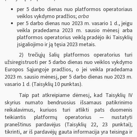
per 5 darbo dienas nuo platformos operatoriaus
veiklos vykdymo pradžios;
arba
per 5 darbo dienas nuo 2023 m. vasario 1 d., jeigu
veikla pradedama 2023 m. sausio mėnesį arba
platformos operatorius veiklą pradėjo iki Taisyklių
įsigaliojimo ir ją tęsia 2023 metais.
2) trečiųjų šalių platformos operatorius turi
užsiregistruoti per 5 darbo dienas nuo veiklos vykdymo
Europos Sąjungoje pradžios, o jei veikla pradedama
2023 m. sausio mėnesį, per 5 darbo dienas nuo 2023 m.
vasario 1 d. (Taisyklių 10 punktas).
Taip pat atkreipiame dėmesį, kad Taisyklių IV
skyrius numato bendruosius išsamaus patikrinimo
reikalavimus, kuriuos turi atlikti pats duomenis
teikiantis platformų operatorius — nustatyti
praneštinus pardavėjus (Taisyklių 22, 23 punktai);
tikrinti, ar iš pardavėjų gauta informacija yra teisinga ir