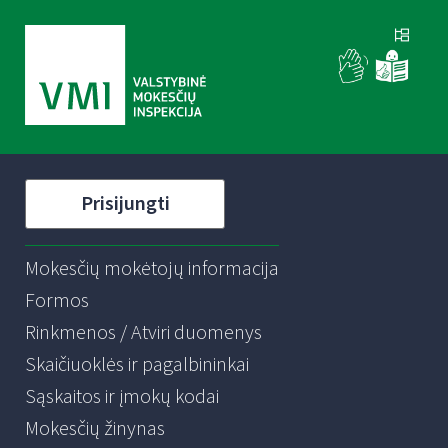
Prisijungti
Mokesčių mokėtojų informacija
Formos
Rinkmenos / Atviri duomenys
Skaičiuoklės ir pagalbininkai
Sąskaitos ir įmokų kodai
Mokesčių žinynas