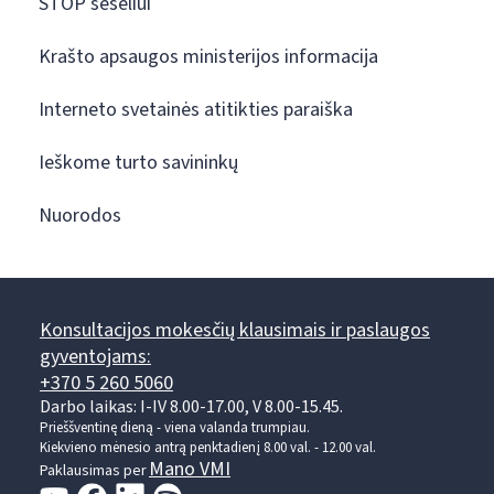
STOP šešėliui
Krašto apsaugos ministerijos informacija
Interneto svetainės atitikties paraiška
Ieškome turto savininkų
Nuorodos
Konsultacijos mokesčių klausimais ir paslaugos
gyventojams:
+370 5 260 5060
Darbo laikas: I-IV 8.00-17.00, V 8.00-15.45.
Prieššventinę dieną - viena valanda trumpiau.
Kiekvieno mėnesio antrą penktadienį 8.00 val. - 12.00 val.
Mano VMI
Paklausimas per