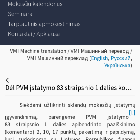
Mokesčių kalendorius
Seminarai
Tarptautinis apmokestinimas
Kontaktai / Apklausa
VMI Machine translation / VMI Машинный перевод /
VMI Машинний переклад (
English
,
Русский
,
Українська
)
Dėl PVM įstatymo 83 straipsnio 1 dalies komentaro 2, 10, 17 punktų pakeitimo ir papildymo
Siekdami užtikrinti sklandų mokesčių įstatymų
[1]
įgyvendinimą, parengėme PVM įstatymo
83 straipsnio 1 dalies apibendrinto paaiškinimo
(komentaro) 2, 10, 17 punktų
pakeitimą ir papildymą,
kurį suderinome su Lietuvos Respublikos finansų