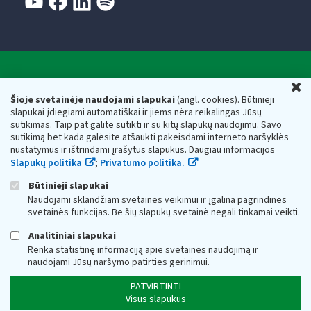
Valstybinė mokesčių inspekcija prie Lietuvos
U
Respublikos finansų ministerijos
Šioje svetainėje naudojami slapukai
(angl. cookies). Būtinieji
slapukai įdiegiami automatiškai ir jiems nėra reikalingas Jūsų
Biudžetinė įstaiga. Juridinio asmens kodas — 188659752,
sutikimas. Taip pat galite sutikti ir su kitų slapukų naudojimu. Savo
adresas: Vasario 16-osios g. 14, 01107 Vilnius, Lietuva, el.paštas:
sutikimą bet kada galėsite atšaukti pakeisdami interneto naršyklės
vmi@vmi.lt
, E. pristatymo dėžutės adresas 188659752
nustatymus ir ištrindami įrašytus slapukus. Daugiau informacijos
Duomenys apie Valstybinę mokesčių inspekciją prie Lietuvos
Slapukų politika
;
Privatumo politika.
Respublikos finansų ministerijos kaupiami ir saugomi Juridinių
asmenų registre
Būtinieji slapukai
Naudojami sklandžiam svetainės veikimui ir įgalina pagrindines
svetainės funkcijas. Be šių slapukų svetainė negali tinkamai veikti.
Analitiniai slapukai
Renka statistinę informaciją apie svetainės naudojimą ir
naudojami Jūsų naršymo patirties gerinimui.
PATVIRTINTI
Visus slapukus