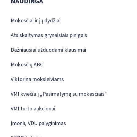
NAUDINGA
Mokesčiai ir jų dydžiai
Atsiskaitymas grynaisiais pinigais
Dažniausiai užduodami klausimai
Mokesčių ABC
Viktorina moksleiviams
VMI kviečia į „Pasimatymą su mokesčiais“
VMI turto aukcionai
Įmonių VDU palyginimas