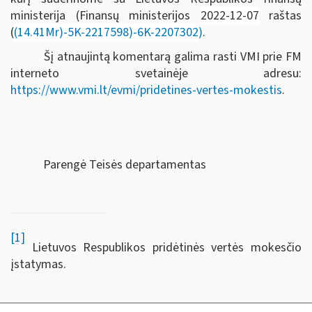
ministerija (Finansų ministerijos
2022-12-07
raštas
(
(14.41Mr)-5K-2217598)-6K-2207302
)
.
Šį atnaujintą komentarą galima rasti VMI prie FM
interneto svetainėje adresu:
https://www.vmi.lt/evmi/pridetines-vertes-mokestis
.
Parengė Teisės departamentas
[1]
Lietuvos Respublikos pridėtinės vertės mokesčio
įstatymas.