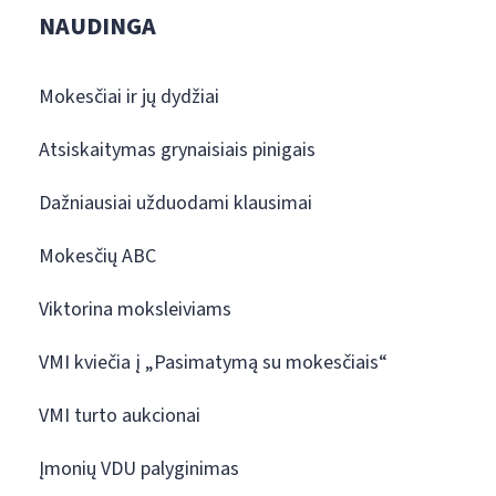
NAUDINGA
Mokesčiai ir jų dydžiai
Atsiskaitymas grynaisiais pinigais
Dažniausiai užduodami klausimai
Mokesčių ABC
Viktorina moksleiviams
VMI kviečia į „Pasimatymą su mokesčiais“
VMI turto aukcionai
Įmonių VDU palyginimas