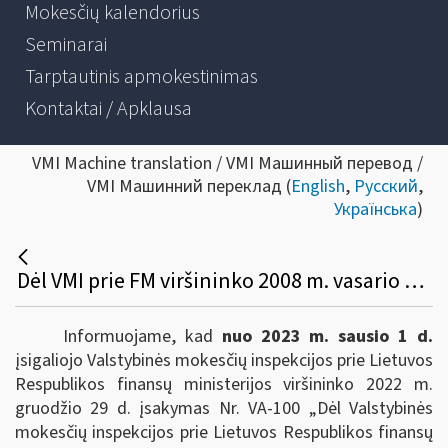
Mokesčių kalendorius
Seminarai
Tarptautinis apmokestinimas
Kontaktai / Apklausa
VMI Machine translation / VMI Машинный перевод /
VMI Машинний переклад (
English
,
Русский
,
Українська
)
Dėl VMI prie FM viršininko 2008 m. vasario 11 d. įsakymo VA-14 pakeitimo
Informuojame, kad
nuo 2023 m. sausio 1 d.
įsigaliojo Valstybinės mokesčių inspekcijos prie Lietuvos
Respublikos finansų ministerijos viršininko 2022 m.
gruodžio 29 d. įsakymas Nr. VA-100 „Dėl Valstybinės
mokesčių inspekcijos prie Lietuvos Respublikos finansų