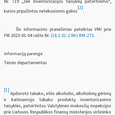
Nr. 719 „Dėl Inventorizacijos taisyklių patvirtinimo“,
[2]
kurios pripažintos netekusiomis galios
.
Šis informacinis pranešimas pateiktas VMI prie
FM
2023-01-04 rašte Nr.
(18.2-31-2 Mr) RM-273
.
Informaciją parengė
Teisės departamentas
[1]
Apdoroto tabako, etilo alkoholio, alkoholinių gėrimų
ir kaitinamojo tabako produktų inventorizavimo
taisyklės, patvirtintos Valstybinės mokesčių inspekcijos
prie Lietuvos Respublikos finansų ministerijos viršininko