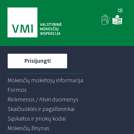
Prisijungti
Mokesčių mokėtojų informacija
Formos
Rinkmenos / Atviri duomenys
Skaičiuoklės ir pagalbininkai
Sąskaitos ir įmokų kodai
Mokesčių žinynas