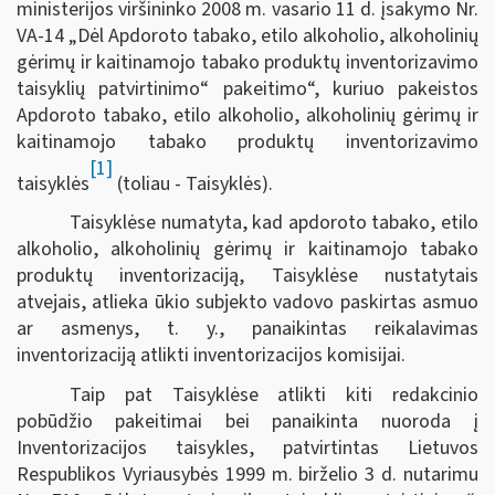
ministerijos viršininko 2008 m. vasario 11 d. įsakymo Nr.
VA-14 „Dėl Apdoroto tabako, etilo alkoholio, alkoholinių
gėrimų ir kaitinamojo tabako produktų inventorizavimo
taisyklių patvirtinimo“ pakeitimo“, kuriuo pakeistos
Apdoroto tabako, etilo alkoholio, alkoholinių gėrimų ir
kaitinamojo tabako produktų inventorizavimo
[1]
taisyklės
(toliau - Taisyklės).
Taisyklėse numatyta, kad apdoroto tabako, etilo
alkoholio, alkoholinių gėrimų ir kaitinamojo tabako
produktų inventorizaciją, Taisyklėse nustatytais
atvejais, atlieka ūkio subjekto vadovo paskirtas asmuo
ar asmenys, t. y., panaikintas reikalavimas
inventorizaciją atlikti inventorizacijos komisijai.
Taip pat Taisyklėse atlikti kiti redakcinio
pobūdžio pakeitimai bei panaikinta nuoroda į
Inventorizacijos taisykles, patvirtintas Lietuvos
Respublikos Vyriausybės 1999 m. birželio 3 d. nutarimu