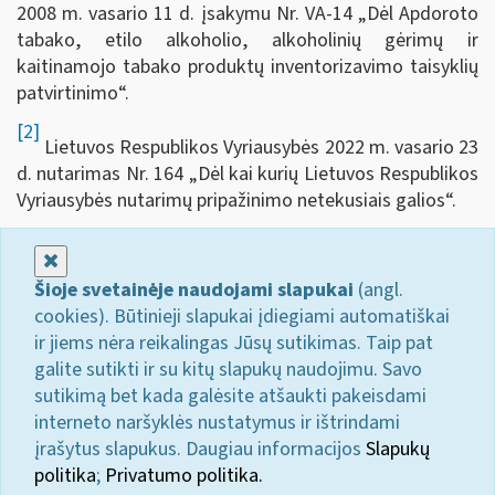
2008 m. vasario 11 d. įsakymu Nr. VA-14 „Dėl Apdoroto
tabako, etilo alkoholio, alkoholinių gėrimų ir
kaitinamojo tabako produktų inventorizavimo taisyklių
patvirtinimo“.
[2]
Lietuvos Respublikos Vyriausybės 2022 m. vasario 23
d. nutarimas Nr. 164 „Dėl kai kurių Lietuvos Respublikos
Vyriausybės nutarimų pripažinimo netekusiais galios“.
Uždaryti
Šioje svetainėje naudojami slapukai
(angl.
cookies). Būtinieji slapukai įdiegiami automatiškai
ir jiems nėra reikalingas Jūsų sutikimas. Taip pat
galite sutikti ir su kitų slapukų naudojimu. Savo
sutikimą bet kada galėsite atšaukti pakeisdami
interneto naršyklės nustatymus ir ištrindami
įrašytus slapukus. Daugiau informacijos
Slapukų
politika
;
Privatumo politika.