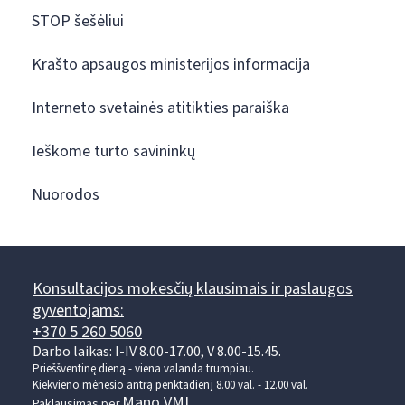
STOP šešėliui
Krašto apsaugos ministerijos informacija
Interneto svetainės atitikties paraiška
Ieškome turto savininkų
Nuorodos
Konsultacijos mokesčių klausimais ir paslaugos
gyventojams:
+370 5 260 5060
Darbo laikas: I-IV 8.00-17.00, V 8.00-15.45.
Prieššventinę dieną - viena valanda trumpiau.
Kiekvieno mėnesio antrą penktadienį 8.00 val. - 12.00 val.
Mano VMI
Paklausimas per