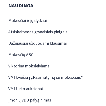
NAUDINGA
Mokesčiai ir jų dydžiai
Atsiskaitymas grynaisiais pinigais
Dažniausiai užduodami klausimai
Mokesčių ABC
Viktorina moksleiviams
VMI kviečia į „Pasimatymą su mokesčiais“
VMI turto aukcionai
Įmonių VDU palyginimas