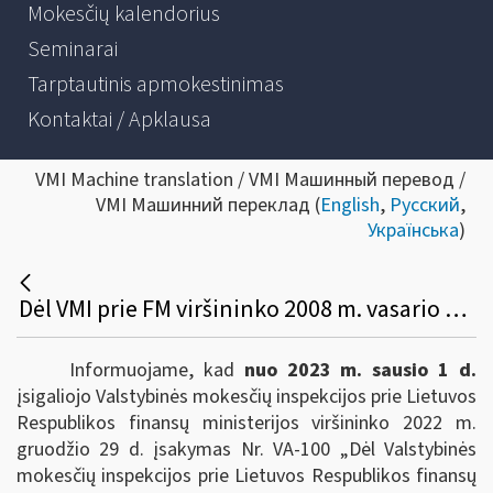
Mokesčių kalendorius
Seminarai
Tarptautinis apmokestinimas
Kontaktai / Apklausa
VMI Machine translation / VMI Машинный перевод /
VMI Машинний переклад (
English
,
Русский
,
Українська
)
Dėl VMI prie FM viršininko 2008 m. vasario 11 d. įsakymo VA-14 pakeitimo
Informuojame, kad
nuo 2023 m. sausio 1 d.
įsigaliojo Valstybinės mokesčių inspekcijos prie Lietuvos
Respublikos finansų ministerijos viršininko 2022 m.
gruodžio 29 d. įsakymas Nr. VA-100 „Dėl Valstybinės
mokesčių inspekcijos prie Lietuvos Respublikos finansų