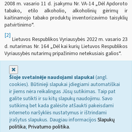
2008 m. vasario 11 d. įsakymu Nr. VA-14 „Dėl Apdoroto
tabako, etilo alkoholio, alkoholinių gėrimų ir
kaitinamojo tabako produktų inventorizavimo taisyklių
patvirtinimo“.
[2]
Lietuvos Respublikos Vyriausybės 2022 m. vasario 23
d. nutarimas Nr. 164 „Dėl kai kurių Lietuvos Respublikos
Vyriausybės nutarimų pripažinimo netekusiais galios“.
Uždaryti
Šioje svetainėje naudojami slapukai
(angl.
cookies). Būtinieji slapukai įdiegiami automatiškai
ir jiems nėra reikalingas Jūsų sutikimas. Taip pat
galite sutikti ir su kitų slapukų naudojimu. Savo
sutikimą bet kada galėsite atšaukti pakeisdami
interneto naršyklės nustatymus ir ištrindami
įrašytus slapukus. Daugiau informacijos
Slapukų
politika
;
Privatumo politika.