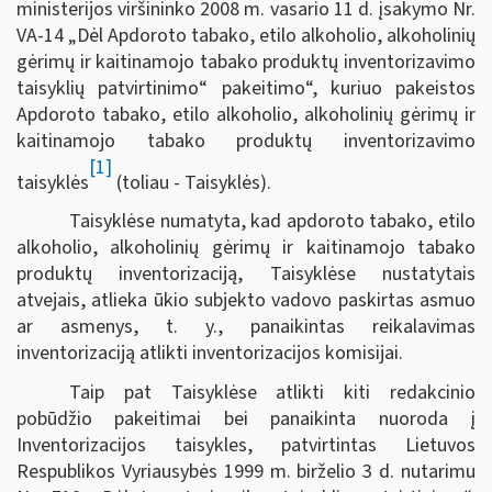
ministerijos viršininko 2008 m. vasario 11 d. įsakymo Nr.
VA-14 „Dėl Apdoroto tabako, etilo alkoholio, alkoholinių
gėrimų ir kaitinamojo tabako produktų inventorizavimo
taisyklių patvirtinimo“ pakeitimo“, kuriuo pakeistos
Apdoroto tabako, etilo alkoholio, alkoholinių gėrimų ir
kaitinamojo tabako produktų inventorizavimo
[1]
taisyklės
(toliau - Taisyklės).
Taisyklėse numatyta, kad apdoroto tabako, etilo
alkoholio, alkoholinių gėrimų ir kaitinamojo tabako
produktų inventorizaciją, Taisyklėse nustatytais
atvejais, atlieka ūkio subjekto vadovo paskirtas asmuo
ar asmenys, t. y., panaikintas reikalavimas
inventorizaciją atlikti inventorizacijos komisijai.
Taip pat Taisyklėse atlikti kiti redakcinio
pobūdžio pakeitimai bei panaikinta nuoroda į
Inventorizacijos taisykles, patvirtintas Lietuvos
Respublikos Vyriausybės 1999 m. birželio 3 d. nutarimu