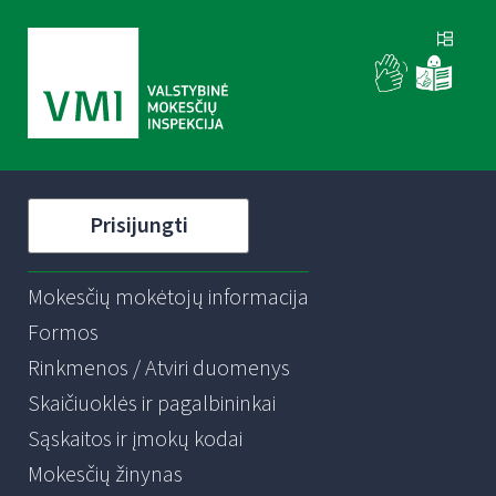
Prisijungti
Mokesčių mokėtojų informacija
Formos
Rinkmenos / Atviri duomenys
Skaičiuoklės ir pagalbininkai
Sąskaitos ir įmokų kodai
Mokesčių žinynas