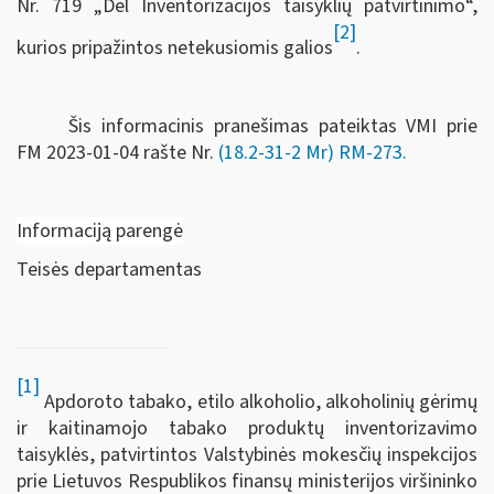
Nr. 719 „Dėl Inventorizacijos taisyklių patvirtinimo“,
[2]
kurios pripažintos netekusiomis galios
.
Šis informacinis pranešimas pateiktas VMI prie
FM
2023-01-04 rašte Nr.
(18.2-31-2 Mr) RM-273
.
Informaciją parengė
Teisės departamentas
[1]
Apdoroto tabako, etilo alkoholio, alkoholinių gėrimų
ir kaitinamojo tabako produktų inventorizavimo
taisyklės, patvirtintos Valstybinės mokesčių inspekcijos
prie Lietuvos Respublikos finansų ministerijos viršininko