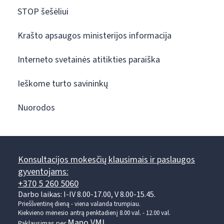
STOP šešėliui
Krašto apsaugos ministerijos informacija
Interneto svetainės atitikties paraiška
Ieškome turto savininkų
Nuorodos
Konsultacijos mokesčių klausimais ir paslaugos
gyventojams:
+370 5 260 5060
Darbo laikas: I-IV 8.00-17.00, V 8.00-15.45.
Prieššventinę dieną - viena valanda trumpiau.
Kiekvieno mėnesio antrą penktadienį 8.00 val. - 12.00 val.
Mano VMI
Paklausimas per