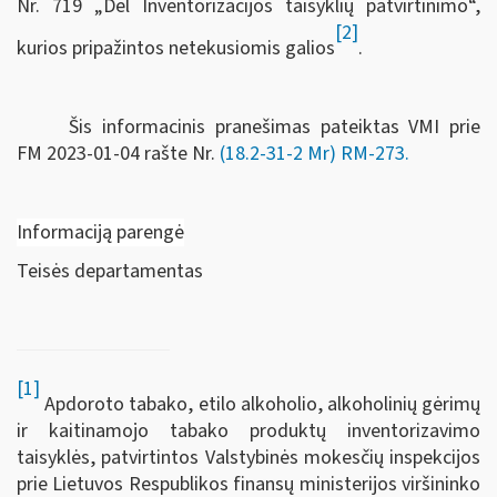
Nr. 719 „Dėl Inventorizacijos taisyklių patvirtinimo“,
[2]
kurios pripažintos netekusiomis galios
.
Šis informacinis pranešimas pateiktas VMI prie
FM
2023-01-04 rašte Nr.
(18.2-31-2 Mr) RM-273
.
Informaciją parengė
Teisės departamentas
[1]
Apdoroto tabako, etilo alkoholio, alkoholinių gėrimų
ir kaitinamojo tabako produktų inventorizavimo
taisyklės, patvirtintos Valstybinės mokesčių inspekcijos
prie Lietuvos Respublikos finansų ministerijos viršininko