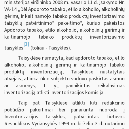
ministerijos viršininko 2008 m. vasario 11 d. įsakymo Nr.
VA-14 „Dėl Apdoroto tabako, etilo alkoholio, alkoholinių
gėrimų ir kaitinamojo tabako produktų inventorizavimo
taisyklių patvirtinimo“ pakeitimo“, kuriuo pakeistos
Apdoroto tabako, etilo alkoholio, alkoholinių gėrimų ir
kaitinamojo tabako produktų inventorizavimo
[1]
taisyklės
(toliau - Taisyklės).
Taisyklėse numatyta, kad apdoroto tabako, etilo
alkoholio, alkoholinių gėrimų ir kaitinamojo tabako
produktų inventorizaciją, Taisyklėse nustatytais
atvejais, atlieka ūkio subjekto vadovo paskirtas asmuo
ar asmenys, t. y., panaikintas reikalavimas
inventorizaciją atlikti inventorizacijos komisijai.
Taip pat Taisyklėse atlikti kiti redakcinio
pobūdžio pakeitimai bei panaikinta nuoroda į
Inventorizacijos taisykles, patvirtintas Lietuvos
Respublikos Vyriausybės 1999 m. birželio 3 d. nutarimu