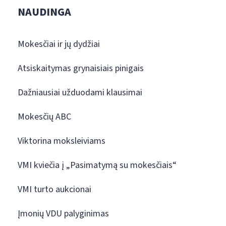
NAUDINGA
Mokesčiai ir jų dydžiai
Atsiskaitymas grynaisiais pinigais
Dažniausiai užduodami klausimai
Mokesčių ABC
Viktorina moksleiviams
VMI kviečia į „Pasimatymą su mokesčiais“
VMI turto aukcionai
Įmonių VDU palyginimas