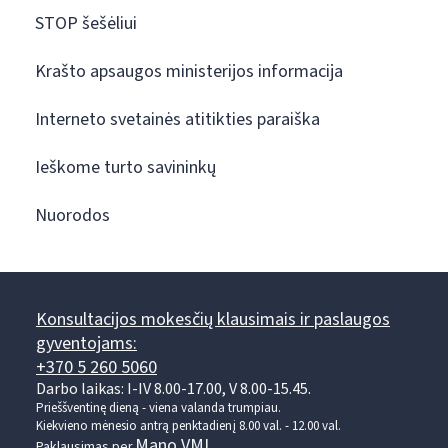
STOP šešėliui
Krašto apsaugos ministerijos informacija
Interneto svetainės atitikties paraiška
Ieškome turto savininkų
Nuorodos
Konsultacijos mokesčių klausimais ir paslaugos
gyventojams:
+370 5 260 5060
Darbo laikas: I-IV 8.00-17.00, V 8.00-15.45.
Prieššventinę dieną - viena valanda trumpiau.
Kiekvieno mėnesio antrą penktadienį 8.00 val. - 12.00 val.
Mano VMI
Paklausimas per