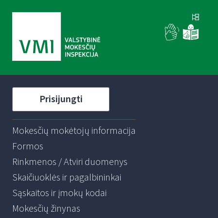
Prisijungti
Mokesčių mokėtojų informacija
Formos
Rinkmenos / Atviri duomenys
Skaičiuoklės ir pagalbininkai
Sąskaitos ir įmokų kodai
Mokesčių žinynas