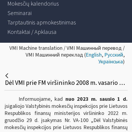
Mokesčių kalendorius
Seminarai
Tarptautinis apmokestinimas
Kontaktai / Apklausa
VMI Machine translation / VMI Машинный перевод /
VMI Машинний переклад (
English
,
Русский
,
Українська
)
Dėl VMI prie FM viršininko 2008 m. vasario 11 d. įsakymo VA-14 pakeitimo
Informuojame, kad
nuo 2023 m. sausio 1 d.
įsigaliojo Valstybinės mokesčių inspekcijos prie Lietuvos
Respublikos finansų ministerijos viršininko 2022 m.
gruodžio 29 d. įsakymas Nr. VA-100 „Dėl Valstybinės
mokesčių inspekcijos prie Lietuvos Respublikos finansų