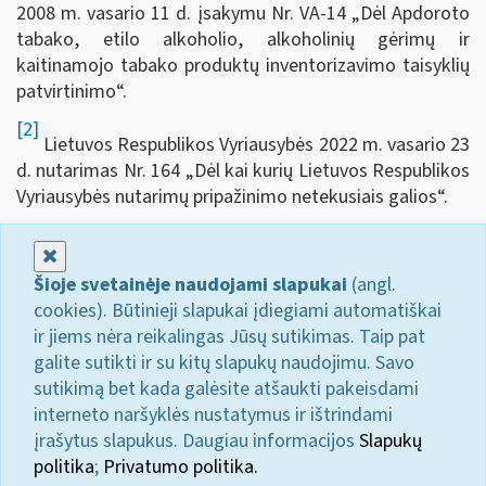
2008 m. vasario 11 d. įsakymu Nr. VA-14 „Dėl Apdoroto
tabako, etilo alkoholio, alkoholinių gėrimų ir
kaitinamojo tabako produktų inventorizavimo taisyklių
patvirtinimo“.
[2]
Lietuvos Respublikos Vyriausybės 2022 m. vasario 23
d. nutarimas Nr. 164 „Dėl kai kurių Lietuvos Respublikos
Vyriausybės nutarimų pripažinimo netekusiais galios“.
Uždaryti
Šioje svetainėje naudojami slapukai
(angl.
cookies). Būtinieji slapukai įdiegiami automatiškai
ir jiems nėra reikalingas Jūsų sutikimas. Taip pat
galite sutikti ir su kitų slapukų naudojimu. Savo
sutikimą bet kada galėsite atšaukti pakeisdami
interneto naršyklės nustatymus ir ištrindami
įrašytus slapukus. Daugiau informacijos
Slapukų
politika
;
Privatumo politika.