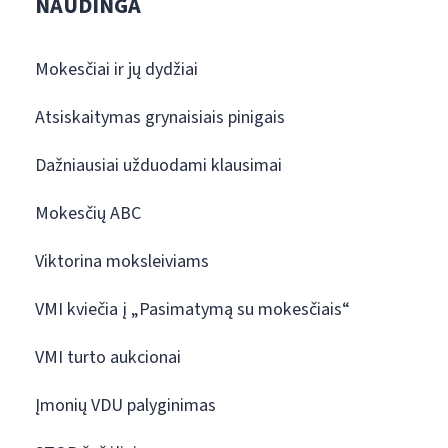
NAUDINGA
Mokesčiai ir jų dydžiai
Atsiskaitymas grynaisiais pinigais
Dažniausiai užduodami klausimai
Mokesčių ABC
Viktorina moksleiviams
VMI kviečia į „Pasimatymą su mokesčiais“
VMI turto aukcionai
Įmonių VDU palyginimas