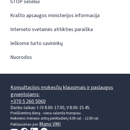
STOP šešėliui
Krašto apsaugos ministerijos informacija
Interneto svetainės atitikties paraiška
Ieškome turto savininkų
Nuorodos
Konsultacijos mokesčių klausimais ir paslaugos
gyventojams:
+370 5 260 5060
Darbo laikas: I-IV 8.00-17.00, V 8.00-15.45.
Prieššventinę dieną - viena valanda trumpiau.
Kiekvieno mėnesio antrą penktadienį 8.00 val. - 12.00 val.
Mano VMI
Paklausimas per