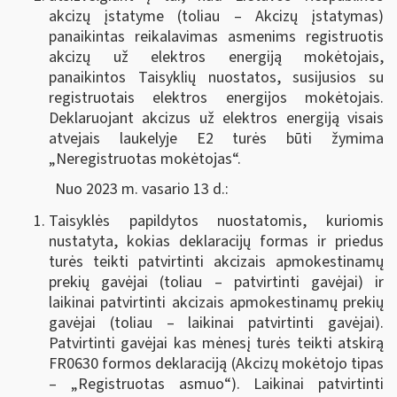
akcizų įstatyme (toliau – Akcizų įstatymas)
panaikintas reikalavimas asmenims registruotis
akcizų už elektros energiją mokėtojais,
panaikintos Taisyklių nuostatos, susijusios su
registruotais elektros energijos mokėtojais.
Deklaruojant akcizus už elektros energiją visais
atvejais laukelyje E2 turės būti žymima
„Neregistruotas mokėtojas“.
Nuo 2023 m. vasario 13 d.:
Taisyklės papildytos nuostatomis, kuriomis
nustatyta, kokias deklaracijų formas ir priedus
turės teikti patvirtinti akcizais apmokestinamų
prekių gavėjai (toliau – patvirtinti gavėjai) ir
laikinai patvirtinti akcizais apmokestinamų prekių
gavėjai (toliau – laikinai patvirtinti gavėjai).
Patvirtinti gavėjai kas mėnesį turės teikti atskirą
FR0630 formos deklaraciją (Akcizų mokėtojo tipas
– „Registruotas asmuo“). Laikinai patvirtinti