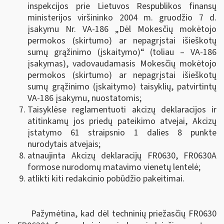
inspekcijos prie Lietuvos Respublikos finansų
ministerijos viršininko 2004 m. gruodžio 7 d.
įsakymu Nr. VA-186 „Dėl Mokesčių mokėtojo
permokos (skirtumo) ar nepagrįstai išieškotų
sumų grąžinimo (įskaitymo)“ (toliau – VA-186
įsakymas), vadovaudamasis Mokesčių mokėtojo
permokos (skirtumo) ar nepagrįstai išieškotų
sumų grąžinimo (įskaitymo) taisyklių, patvirtintų
VA-186 įsakymu, nuostatomis;
Taisyklėse reglamentuoti akcizų deklaracijos ir
atitinkamų jos priedų pateikimo atvejai, Akcizų
įstatymo 61 straipsnio 1 dalies 8 punkte
nurodytais atvejais;
atnaujinta Akcizų deklaracijų FR0630, FR0630A
formose nurodomų matavimo vienetų lentelė;
atlikti kiti redakcinio pobūdžio pakeitimai.
Pažymėtina, kad dėl techninių priežasčių FR0630