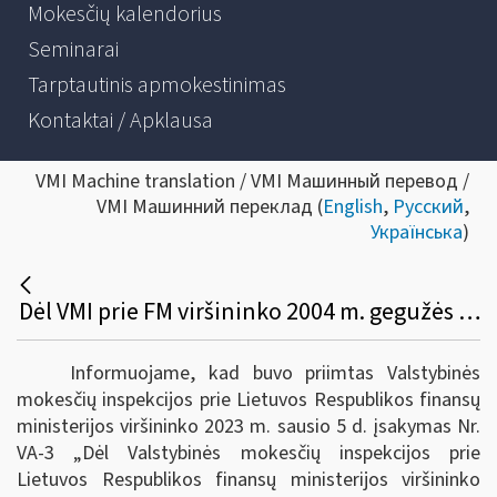
Mokesčių kalendorius
Seminarai
Tarptautinis apmokestinimas
Kontaktai / Apklausa
VMI Machine translation / VMI Машинный перевод /
VMI Машинний переклад (
English
,
Русский
,
Українська
)
Dėl VMI prie FM viršininko 2004 m. gegužės 26 d. įsakymo VA-106 pakeitimo
Informuojame, kad buvo priimtas Valstybinės
mokesčių inspekcijos prie Lietuvos Respublikos finansų
ministerijos viršininko 2023 m. sausio 5 d. įsakymas Nr.
VA-3 „Dėl Valstybinės mokesčių inspekcijos prie
Lietuvos Respublikos finansų ministerijos viršininko