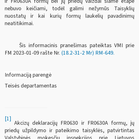
ir FR0630A formų bei jų priedų vaizdai šiame etape
nebuvo keičiami, todėl galimi nežymūs Taisyklių
nuostatų ir kai kurių formų laukelių pavadinimų
neatitikimai.
Šis informacinis pranešimas pateiktas VMI prie
FM
2023-01-09 rašte Nr.
(18.2-31-2 Mr) RM-649
.
Informaciją parengė
Teisės departamentas
[1]
Akcizų deklaracijų FR0630 ir FR0630A formų, jų
priedų užpildymo ir pateikimo taisyklės, patvirtintas
Valstybinės mokesčių inspekcijos prie Lietuvos