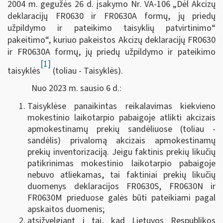
2004 m. gegužės 26 d. įsakymo Nr. VA-106 „Dėl Akcizų
deklaracijų FR0630 ir FR0630A formų, jų priedų
užpildymo ir pateikimo taisyklių patvirtinimo“
pakeitimo“, kuriuo pakeistos Akcizų deklaracijų FR0630
ir FR0630A formų, jų priedų užpildymo ir pateikimo
[1]
taisyklės
(toliau - Taisyklės).
Nuo 2023 m. sausio 6 d.:
Taisyklėse panaikintas reikalavimas kiekvieno
mokestinio laikotarpio pabaigoje atlikti akcizais
apmokestinamų prekių sandėliuose (toliau -
sandėlis) privalomą akcizais apmokestinamų
prekių inventorizaciją. Jeigu faktinis prekių likučių
patikrinimas mokestinio laikotarpio pabaigoje
nebuvo atliekamas, tai faktiniai prekių likučių
duomenys deklaracijos FR0630S, FR0630N ir
FR0630M prieduose galės būti pateikiami pagal
apskaitos duomenis;
atsižvelgiant į tai, kad Lietuvos Respublikos