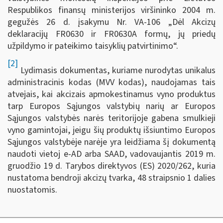
Respublikos finansų ministerijos viršininko 2004 m.
gegužės 26 d. įsakymu Nr. VA-106 „Dėl Akcizų
deklaracijų FR0630 ir FR0630A formų, jų priedų
užpildymo ir pateikimo taisyklių patvirtinimo“.
[2]
Lydimasis dokumentas, kuriame nurodytas unikalus
administracinis kodas (MVV kodas), naudojamas tais
atvejais, kai akcizais apmokestinamus vyno produktus
tarp Europos Sąjungos valstybių narių ar Europos
Sąjungos valstybės narės teritorijoje gabena smulkieji
vyno gamintojai, jeigu šių produktų išsiuntimo Europos
Sąjungos valstybėje narėje yra leidžiama šį dokumentą
naudoti vietoj e-AD arba SAAD, vadovaujantis 2019 m.
gruodžio 19 d. Tarybos direktyvos (ES) 2020/262, kuria
nustatoma bendroji akcizų tvarka, 48 straipsnio 1 dalies
nuostatomis.