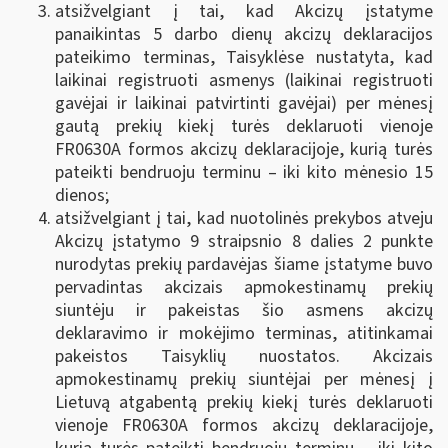
atsižvelgiant į tai, kad Akcizų įstatyme
panaikintas 5 darbo dienų akcizų deklaracijos
pateikimo terminas, Taisyklėse nustatyta, kad
laikinai registruoti asmenys (laikinai registruoti
gavėjai ir laikinai patvirtinti gavėjai) per mėnesį
gautą prekių kiekį turės deklaruoti vienoje
FR0630A formos akcizų deklaracijoje, kurią turės
pateikti bendruoju terminu – iki kito mėnesio 15
dienos;
atsižvelgiant į tai, kad nuotolinės prekybos atveju
Akcizų įstatymo 9 straipsnio 8 dalies 2 punkte
nurodytas prekių pardavėjas šiame įstatyme buvo
pervadintas akcizais apmokestinamų prekių
siuntėju ir pakeistas šio asmens akcizų
deklaravimo ir mokėjimo terminas, atitinkamai
pakeistos Taisyklių nuostatos. Akcizais
apmokestinamų prekių siuntėjai per mėnesį į
Lietuvą atgabentą prekių kiekį turės deklaruoti
vienoje FR0630A formos akcizų deklaracijoje,