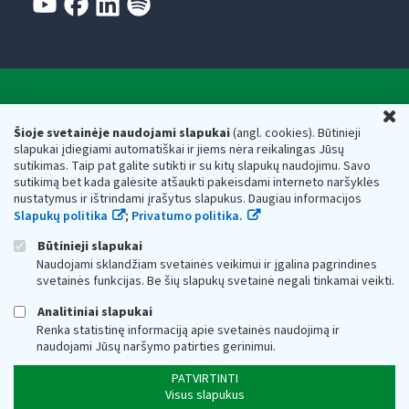
Valstybinė mokesčių inspekcija prie Lietuvos
U
Respublikos finansų ministerijos
Šioje svetainėje naudojami slapukai
(angl. cookies). Būtinieji
slapukai įdiegiami automatiškai ir jiems nėra reikalingas Jūsų
Biudžetinė įstaiga. Juridinio asmens kodas — 188659752,
sutikimas. Taip pat galite sutikti ir su kitų slapukų naudojimu. Savo
adresas: Vasario 16-osios g. 14, 01107 Vilnius, Lietuva, el.paštas:
sutikimą bet kada galėsite atšaukti pakeisdami interneto naršyklės
vmi@vmi.lt
, E. pristatymo dėžutės adresas 188659752
nustatymus ir ištrindami įrašytus slapukus. Daugiau informacijos
Duomenys apie Valstybinę mokesčių inspekciją prie Lietuvos
Slapukų politika
;
Privatumo politika.
Respublikos finansų ministerijos kaupiami ir saugomi Juridinių
asmenų registre
Būtinieji slapukai
Naudojami sklandžiam svetainės veikimui ir įgalina pagrindines
svetainės funkcijas. Be šių slapukų svetainė negali tinkamai veikti.
Analitiniai slapukai
Renka statistinę informaciją apie svetainės naudojimą ir
naudojami Jūsų naršymo patirties gerinimui.
PATVIRTINTI
Visus slapukus