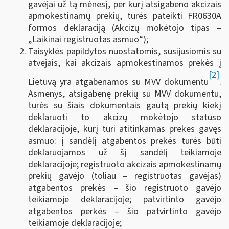
gavėjai už tą mėnesį, per kurį atsigabeno akcizais
apmokestinamų prekių, turės pateikti FR0630A
formos deklaraciją (Akcizų mokėtojo tipas –
„Laikinai registruotas asmuo“);
Taisyklės papildytos nuostatomis, susijusiomis su
atvejais, kai akcizais apmokestinamos prekės į
[2]
Lietuvą yra atgabenamos su MVV dokumentu
.
Asmenys, atsigabenę prekių su MVV dokumentu,
turės su šiais dokumentais gautą prekių kiekį
deklaruoti to akcizų mokėtojo statuso
deklaracijoje, kurį turi atitinkamas prekes gavęs
asmuo: į sandėlį atgabentos prekės turės būti
deklaruojamos už šį sandėlį teikiamoje
deklaracijoje; registruoto akcizais apmokestinamų
prekių gavėjo (toliau – registruotas gavėjas)
atgabentos prekės – šio registruoto gavėjo
teikiamoje deklaracijoje; patvirtinto gavėjo
atgabentos perkės – šio patvirtinto gavėjo
teikiamoje deklaracijoje;