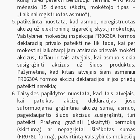
kurią turės pateikti bendruoju terminu – iki kito
mėnesio 15 dienos (Akcizų mokėtojo tipas –
„Laikinai registruotas asmuo“);
patikslinta nuostata, kad asmuo, neregistruotas
akcizų už elektroninių cigarečių skystį mokėtoju,
Valstybinei mokesčių inspekcijai FR0630A formos
deklaraciją privalo pateikti ne tik tada, kai per
mokestinį laikotarpį jam atsirado prievolė mokėti
akcizus, tačiau ir tais atvejais, kai asmuo siekia
susigrąžinti akcizus už šiuos produktus.
Pažymėtina, kad kitais atvejais šiam asmeniui
FR0630A formos akcizų deklaracijos ir jos priedų
pateikti nereikia;
Taisyklės papildytos nuostata, kad tais atvejais,
kai pateikus akcizų deklaracijas jose
suformuojama grąžintina akcizų suma, asmuo,
pageidaujantis šiuos akcizus susigrąžinti, turi
pateikti Prašymą grąžinti (įskaityti) permoką
(skirtumą) ar nepagrįstai išieškotas sumas
(FR0781 formą), patvirtintą Valstybinės mokesčių