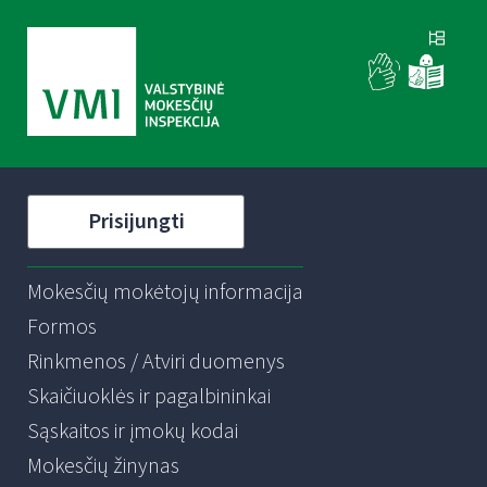
Prisijungti
Mokesčių mokėtojų informacija
Formos
Rinkmenos / Atviri duomenys
Skaičiuoklės ir pagalbininkai
Sąskaitos ir įmokų kodai
Mokesčių žinynas