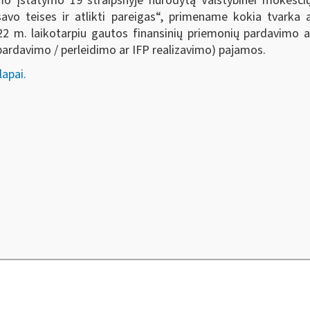
o įstatymo 19 straipsnyje nurodytą Valstybinei mokesčių
vo teises ir atlikti pareigas“, primename kokia tvarka
2 m. laikotarpiu gautos finansinių priemonių pardavimo a
 pardavimo / perleidimo ar IFP realizavimo) pajamos.
lapai.