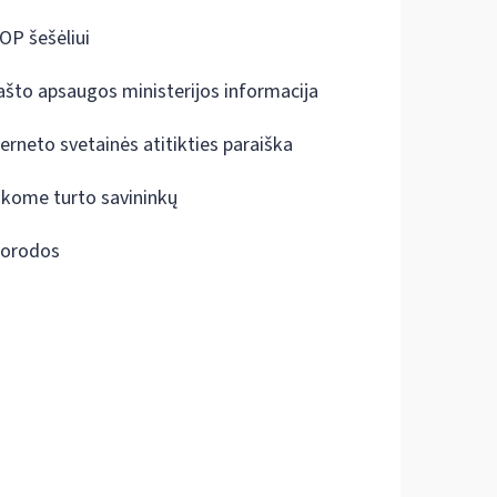
OP šešėliui
ašto apsaugos ministerijos informacija
terneto svetainės atitikties paraiška
škome turto savininkų
orodos