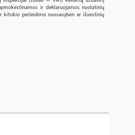
 inspekcijai (toliau — VMI) keliamą uždavinį
 apmokestinamos ir deklaruojamos nuolatinių
r kitokio perleidimo nuosavybėn ar išvestinių