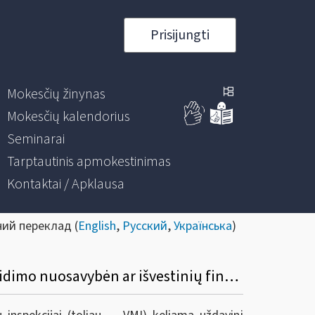
Prisijungti
Mokesčių žinynas
Mokesčių kalendorius
Seminarai
Tarptautinis apmokestinimas
Kontaktai / Apklausa
ний переклад (
English
,
Русский
,
Українська
)
2022 m. laikotarpiu gyventojų gautų finansinių priemonių pardavimo ar kitokio perleidimo nuosavybėn ar išvestinių finansinių priemonių realizavimo pajamų apmokestinimo ir deklaravimo ypatumai