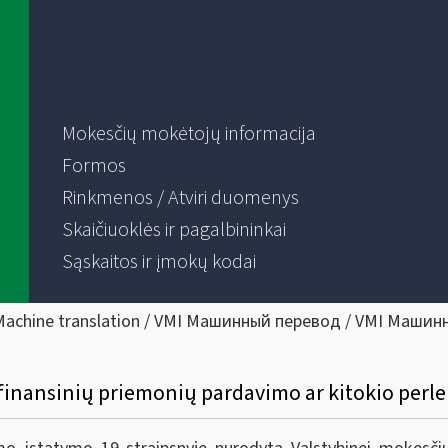
Mokesčių mokėtojų informacija
Formos
Rinkmenos / Atviri duomenys
Skaičiuoklės ir pagalbininkai
Sąskaitos ir įmokų kodai
Machine translation / VMI Машинный перевод / VMI Машин