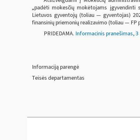
Atsižvelgdami į Mokesčių administravim
„padėti mokesčių mokėtojams įgyvendinti sa
Lietuvos gyventojų (toliau — gyventojas) 202
finansinių priemonių realizavimo (toliau — FP
PRIDEDAMA.
Informacinis pranešimas, 3 
Informaciją parengė
Teisės departamentas