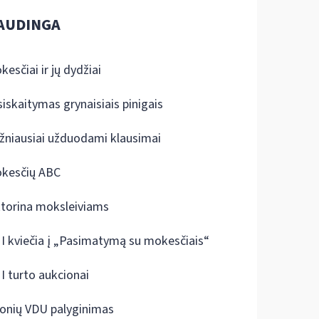
AUDINGA
kesčiai ir jų dydžiai
siskaitymas grynaisiais pinigais
žniausiai užduodami klausimai
kesčių ABC
ktorina moksleiviams
I kviečia į „Pasimatymą su mokesčiais“
I turto aukcionai
onių VDU palyginimas