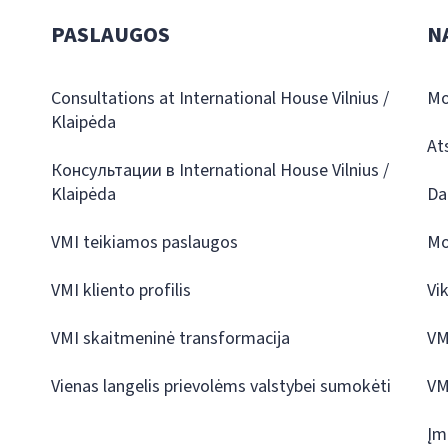
PASLAUGOS
N
Consultations at International House Vilnius /
Mo
Klaipėda
At
Консультации в International House Vilnius /
Klaipėda
Da
VMI teikiamos paslaugos
Mo
VMI kliento profilis
Vi
VMI skaitmeninė transformacija
VM
Vienas langelis prievolėms valstybei sumokėti
VM
Įm