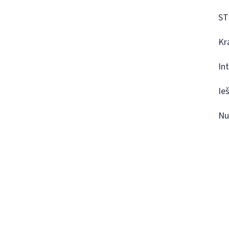
ST
Kr
In
Ie
Nu