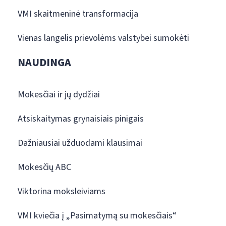
VMI skaitmeninė transformacija
Vienas langelis prievolėms valstybei sumokėti
NAUDINGA
Mokesčiai ir jų dydžiai
Atsiskaitymas grynaisiais pinigais
Dažniausiai užduodami klausimai
Mokesčių ABC
Viktorina moksleiviams
VMI kviečia į „Pasimatymą su mokesčiais“