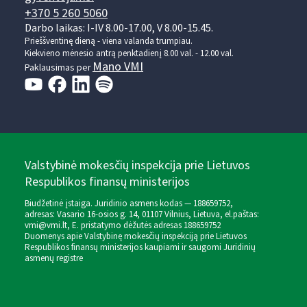
+370 5 260 5060
Darbo laikas: I-IV 8.00-17.00, V 8.00-15.45.
Prieššventinę dieną - viena valanda trumpiau.
Kiekvieno mėnesio antrą penktadienį 8.00 val. - 12.00 val.
Mano VMI
Paklausimas per
Valstybinė mokesčių inspekcija prie Lietuvos
Respublikos finansų ministerijos
Biudžetinė įstaiga. Juridinio asmens kodas — 188659752,
adresas: Vasario 16-osios g. 14, 01107 Vilnius, Lietuva, el.paštas:
vmi@vmi.lt
, E. pristatymo dėžutės adresas 188659752
Duomenys apie Valstybinę mokesčių inspekciją prie Lietuvos
Respublikos finansų ministerijos kaupiami ir saugomi Juridinių
asmenų registre