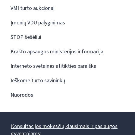
VMI turto aukcionai
Įmonių VDU palyginimas
STOP šešėliui
Krašto apsaugos ministerijos informacija
Interneto svetainės atitikties paraiška
Ieškome turto savininkų
Nuorodos
Konsultacijos mokesčių klausimais ir paslaugos
gyventojams: