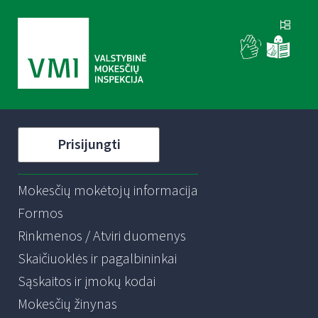
Prisijungti
Mokesčių mokėtojų informacija
Formos
Rinkmenos / Atviri duomenys
Skaičiuoklės ir pagalbininkai
Sąskaitos ir įmokų kodai
Mokesčių žinynas