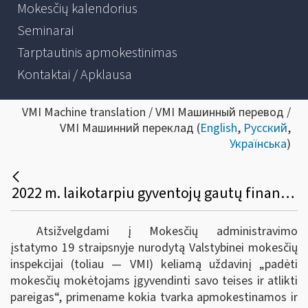
Mokesčių kalendorius
Seminarai
Tarptautinis apmokestinimas
Kontaktai / Apklausa
VMI Machine translation / VMI Машинный перевод /
VMI Машинний переклад (
English
,
Русский
,
Українська
)
2022 m. laikotarpiu gyventojų gautų finansinių priemonių pardavimo ar kitokio perleidimo nuosavybėn ar išvestinių finansinių priemonių realizavimo pajamų apmokestinimo ir deklaravimo ypatumai
Atsižvelgdami į Mokesčių administravimo
įstatymo 19 straipsnyje nurodytą Valstybinei mokesčių
inspekcijai (toliau — VMI) keliamą uždavinį „padėti
mokesčių mokėtojams įgyvendinti savo teises ir atlikti
pareigas“, primename kokia tvarka apmokestinamos ir