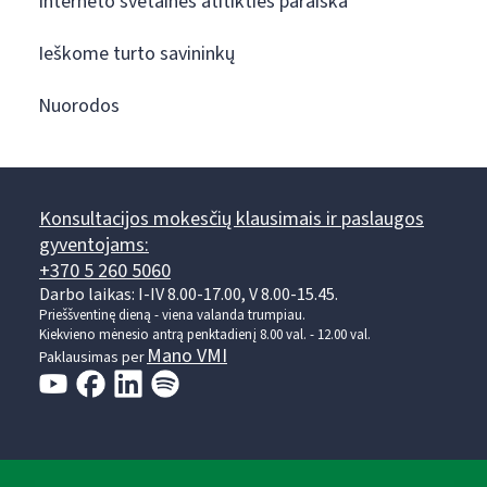
Interneto svetainės atitikties paraiška
Ieškome turto savininkų
Nuorodos
Konsultacijos mokesčių klausimais ir paslaugos
gyventojams:
+370 5 260 5060
Darbo laikas: I-IV 8.00-17.00, V 8.00-15.45.
Prieššventinę dieną - viena valanda trumpiau.
Kiekvieno mėnesio antrą penktadienį 8.00 val. - 12.00 val.
Mano VMI
Paklausimas per