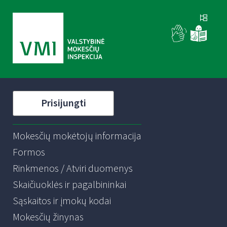
Prisijungti
Mokesčių mokėtojų informacija
Formos
Rinkmenos / Atviri duomenys
Skaičiuoklės ir pagalbininkai
Sąskaitos ir įmokų kodai
Mokesčių žinynas