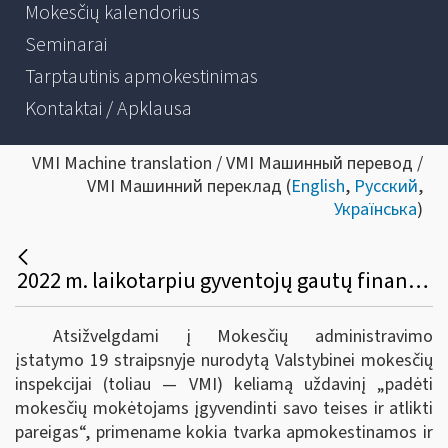
Mokesčių kalendorius
Seminarai
Tarptautinis apmokestinimas
Kontaktai / Apklausa
VMI Machine translation / VMI Машинный перевод /
VMI Машинний переклад (
English
,
Русский
,
Українська
)
2022 m. laikotarpiu gyventojų gautų finansinių priemonių pardavimo ar kitokio perleidimo nuosavybėn ar išvestinių finansinių priemonių realizavimo pajamų apmokestinimo ir deklaravimo ypatumai
Atsižvelgdami į Mokesčių administravimo
įstatymo 19 straipsnyje nurodytą Valstybinei mokesčių
inspekcijai (toliau — VMI) keliamą uždavinį „padėti
mokesčių mokėtojams įgyvendinti savo teises ir atlikti
pareigas“, primename kokia tvarka apmokestinamos ir