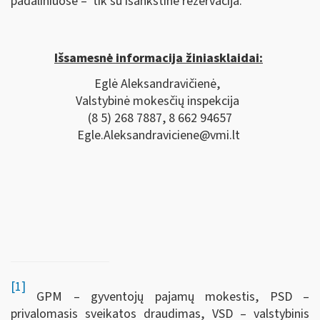
padaliniuose – tik su išankstine rezervacija.
Išsamesnė informacija žiniasklaidai:
Eglė Aleksandravičienė,
Valstybinė mokesčių inspekcija
(8 5) 268 7887, 8 662 94657
Egle.Aleksandraviciene@vmi.lt
[1]
GPM – gyventojų pajamų mokestis, PSD –
privalomasis sveikatos draudimas, VSD – valstybinis