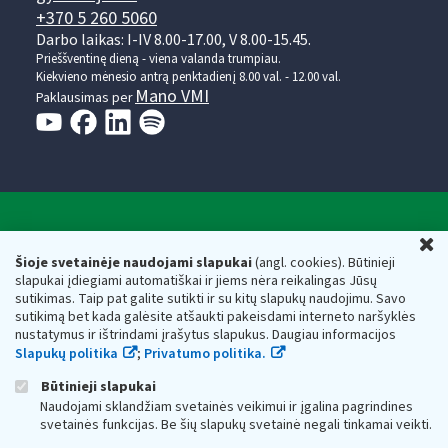
+370 5 260 5060
Darbo laikas: I-IV 8.00-17.00, V 8.00-15.45.
Prieššventinę dieną - viena valanda trumpiau.
Kiekvieno mėnesio antrą penktadienį 8.00 val. - 12.00 val.
Mano VMI
Paklausimas per
Valstybinė mokesčių inspekcija prie Lietuvos
U
Respublikos finansų ministerijos
Šioje svetainėje naudojami slapukai
(angl. cookies). Būtinieji
slapukai įdiegiami automatiškai ir jiems nėra reikalingas Jūsų
Biudžetinė įstaiga. Juridinio asmens kodas — 188659752,
sutikimas. Taip pat galite sutikti ir su kitų slapukų naudojimu. Savo
adresas: Vasario 16-osios g. 14, 01107 Vilnius, Lietuva, el.paštas:
sutikimą bet kada galėsite atšaukti pakeisdami interneto naršyklės
vmi@vmi.lt
, E. pristatymo dėžutės adresas 188659752
nustatymus ir ištrindami įrašytus slapukus. Daugiau informacijos
Duomenys apie Valstybinę mokesčių inspekciją prie Lietuvos
Slapukų politika
;
Privatumo politika.
Respublikos finansų ministerijos kaupiami ir saugomi Juridinių
asmenų registre
Būtinieji slapukai
Naudojami sklandžiam svetainės veikimui ir įgalina pagrindines
svetainės funkcijas. Be šių slapukų svetainė negali tinkamai veikti.