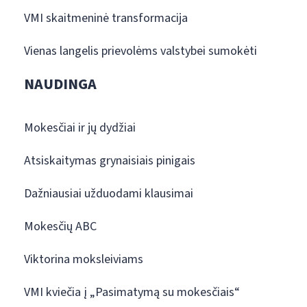
VMI skaitmeninė transformacija
Vienas langelis prievolėms valstybei sumokėti
NAUDINGA
Mokesčiai ir jų dydžiai
Atsiskaitymas grynaisiais pinigais
Dažniausiai užduodami klausimai
Mokesčių ABC
Viktorina moksleiviams
VMI kviečia į „Pasimatymą su mokesčiais“