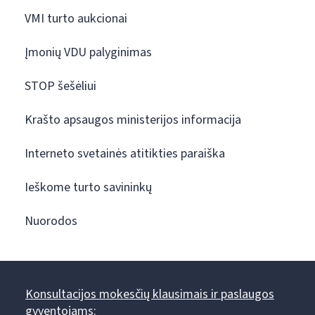
VMI turto aukcionai
Įmonių VDU palyginimas
STOP šešėliui
Krašto apsaugos ministerijos informacija
Interneto svetainės atitikties paraiška
Ieškome turto savininkų
Nuorodos
Konsultacijos mokesčių klausimais ir paslaugos
gyventojams: