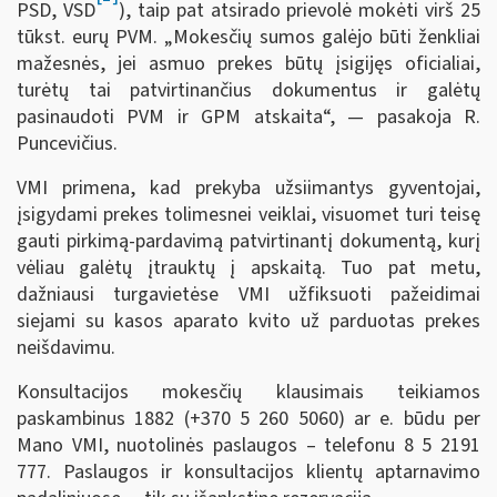
PSD, VSD
), taip pat atsirado prievolė mokėti virš 25
tūkst. eurų PVM. „Mokesčių sumos galėjo būti ženkliai
mažesnės, jei asmuo prekes būtų įsigijęs oficialiai,
turėtų tai patvirtinančius dokumentus ir galėtų
pasinaudoti PVM ir GPM atskaita“, — pasakoja R.
Puncevičius.
VMI primena, kad prekyba užsiimantys gyventojai,
įsigydami prekes tolimesnei veiklai, visuomet turi teisę
gauti pirkimą-pardavimą patvirtinantį dokumentą, kurį
vėliau galėtų įtrauktų į apskaitą. Tuo pat metu,
dažniausi turgavietėse VMI užfiksuoti pažeidimai
siejami su kasos aparato kvito už parduotas prekes
neišdavimu.
Konsultacijos mokesčių klausimais teikiamos
paskambinus 1882 (+370 5 260 5060) ar e. būdu per
Mano VMI, nuotolinės paslaugos – telefonu 8 5 2191
777. Paslaugos ir konsultacijos klientų aptarnavimo