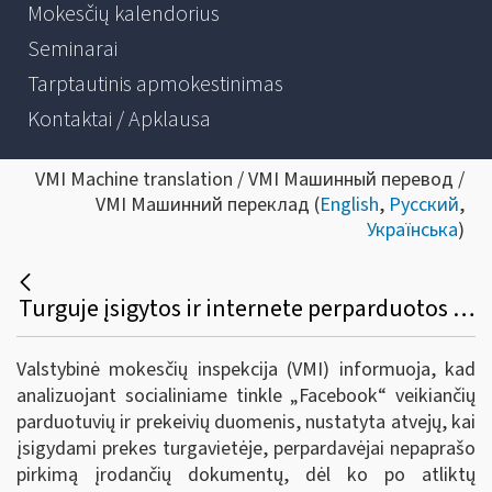
Mokesčių kalendorius
Seminarai
Tarptautinis apmokestinimas
Kontaktai / Apklausa
VMI Machine translation / VMI Машинный перевод /
VMI Машинний переклад (
English
,
Русский
,
Українська
)
Turguje įsigytos ir internete perparduotos prekės gali palengvinti pardavėjų kišenes
Valstybinė mokesčių inspekcija (VMI) informuoja, kad
analizuojant socialiniame tinkle „Facebook“ veikiančių
parduotuvių ir prekeivių duomenis, nustatyta atvejų, kai
įsigydami prekes turgavietėje, perpardavėjai nepaprašo
pirkimą įrodančių dokumentų, dėl ko po atliktų