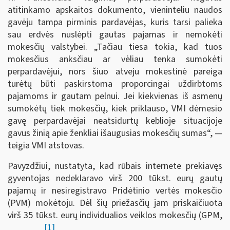
atitinkamo apskaitos dokumento, vieninteliu naudos
gavėju tampa pirminis pardavėjas, kuris tarsi palieka
sau erdvės nuslėpti gautas pajamas ir nemokėti
mokesčių valstybei. „Tačiau tiesa tokia, kad tuos
mokesčius anksčiau ar vėliau tenka sumokėti
perpardavėjui, nors šiuo atveju mokestinė pareiga
turėtų būti paskirstoma proporcingai uždirbtoms
pajamoms ir gautam pelnui. Jei kiekvienas iš asmenų
sumokėtų tiek mokesčių, kiek priklauso, VMI dėmesio
gavę perpardavėjai neatsidurtų keblioje situacijoje
gavus žinią apie ženkliai išaugusias mokesčių sumas“, —
teigia VMI atstovas.
Pavyzdžiui, nustatyta, kad rūbais internete prekiavęs
gyventojas nedeklaravo virš 200 tūkst. eurų gautų
pajamų ir nesiregistravo Pridėtinio vertės mokesčio
(PVM) mokėtoju. Dėl šių priežasčių jam priskaičiuota
virš 35 tūkst. eurų individualios veiklos mokesčių (GPM,
[1]