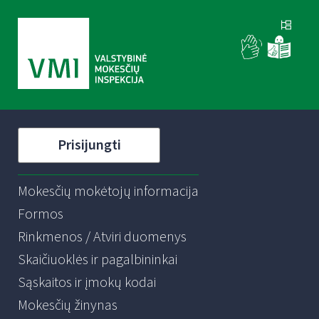
Prisijungti
Mokesčių mokėtojų informacija
Formos
Rinkmenos / Atviri duomenys
Skaičiuoklės ir pagalbininkai
Sąskaitos ir įmokų kodai
Mokesčių žinynas