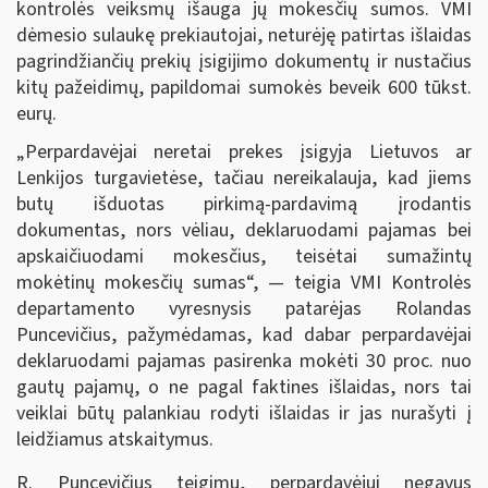
kontrolės veiksmų išauga jų mokesčių sumos. VMI
dėmesio sulaukę prekiautojai, neturėję patirtas išlaidas
pagrindžiančių prekių įsigijimo dokumentų ir nustačius
kitų pažeidimų, papildomai sumokės beveik 600 tūkst.
eurų.
„Perpardavėjai neretai prekes įsigyja Lietuvos ar
Lenkijos turgavietėse, tačiau nereikalauja, kad jiems
butų išduotas pirkimą-pardavimą įrodantis
dokumentas, nors vėliau, deklaruodami pajamas bei
apskaičiuodami mokesčius, teisėtai sumažintų
mokėtinų mokesčių sumas“, — teigia VMI Kontrolės
departamento vyresnysis patarėjas Rolandas
Puncevičius, pažymėdamas, kad dabar perpardavėjai
deklaruodami pajamas pasirenka mokėti 30 proc. nuo
gautų pajamų, o ne pagal faktines išlaidas, nors tai
veiklai būtų palankiau rodyti išlaidas ir jas nurašyti į
leidžiamus atskaitymus.
R. Puncevičius teigimu, perpardavėjui negavus