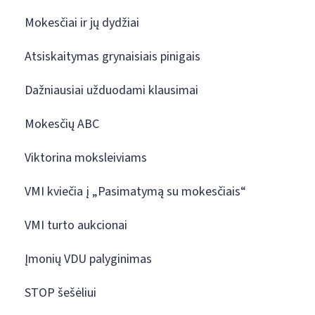
Mokesčiai ir jų dydžiai
Atsiskaitymas grynaisiais pinigais
Dažniausiai užduodami klausimai
Mokesčių ABC
Viktorina moksleiviams
VMI kviečia į „Pasimatymą su mokesčiais“
VMI turto aukcionai
Įmonių VDU palyginimas
STOP šešėliui