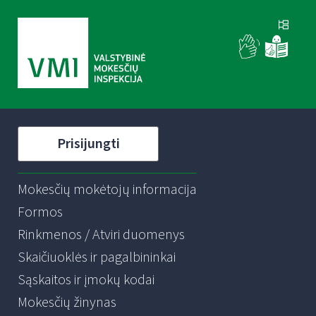
Prisijungti
Mokesčių mokėtojų informacija
Formos
Rinkmenos / Atviri duomenys
Skaičiuoklės ir pagalbininkai
Sąskaitos ir įmokų kodai
Mokesčių žinynas