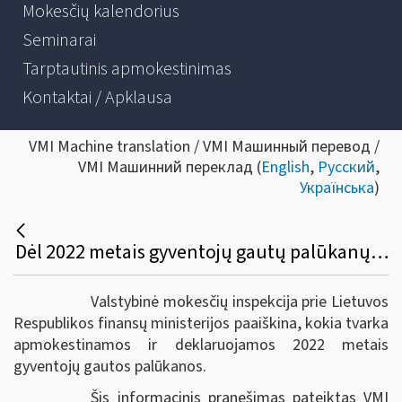
Mokesčių kalendorius
Seminarai
Tarptautinis apmokestinimas
Kontaktai / Apklausa
VMI Machine translation / VMI Машинный перевод /
VMI Машинний переклад (
English
,
Русский
,
Українська
)
Dėl 2022 metais gyventojų gautų palūkanų apmokestinimo ir deklaravimo
Valstybinė mokesčių inspekcija prie Lietuvos
Respublikos finansų ministerijos paaiškina, kokia tvarka
apmokestinamos ir deklaruojamos 2022 metais
gyventojų gautos palūkanos.
Šis informacinis pranešimas pateiktas VMI