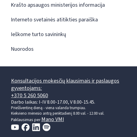
Krašto apsaugos ministerijos informacija
Interneto svetainės atitikties paraiška
Ieškome turto savininkų
Nuorodos
Konsultacijos mokesčių klausimais ir paslaugos
gyventojams:
+370 5 260 5060
Darbo laikas: I-IV 8.00-17.00, V 8.00-15.45.
Prieššventinę dieną - viena valanda trumpiau.
Kiekvieno mėnesio antrą penktadienį 8.00 val. - 12.00 val.
Mano VMI
Paklausimas per