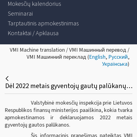
Mokesčių kalendorius
Seminarai
Tarptautinis apmokestinimas
Kontaktai / Apklausa
VMI Machine translation / VMI Машинный перевод /
VMI Машинний переклад (
English
,
Русский
,
Українська
)
Dėl 2022 metais gyventojų gautų palūkanų apmokestinimo ir deklaravimo
Valstybinė mokesčių inspekcija prie Lietuvos
Respublikos finansų ministerijos paaiškina, kokia tvarka
apmokestinamos ir deklaruojamos 2022 metais
gyventojų gautos palūkanos.
Šis informacinis pranešimas pateiktas VMI