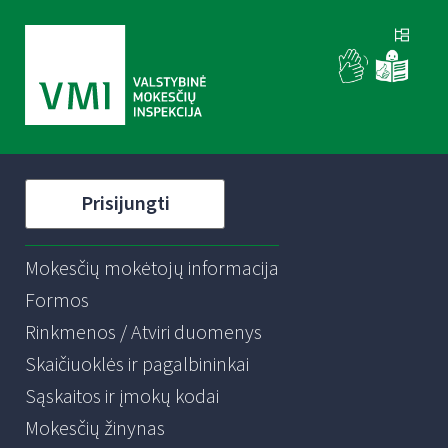
Prisijungti
Mokesčių mokėtojų informacija
Formos
Rinkmenos / Atviri duomenys
Skaičiuoklės ir pagalbininkai
Sąskaitos ir įmokų kodai
Mokesčių žinynas