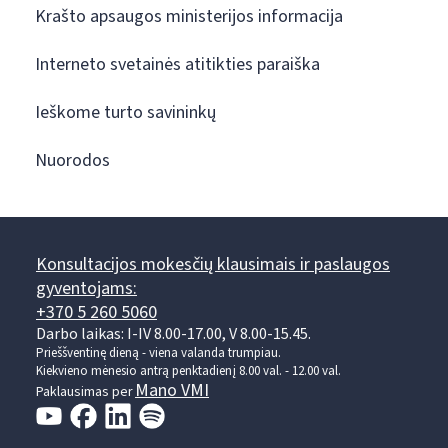
Krašto apsaugos ministerijos informacija
Interneto svetainės atitikties paraiška
Ieškome turto savininkų
Nuorodos
Konsultacijos mokesčių klausimais ir paslaugos
gyventojams:
+370 5 260 5060
Darbo laikas: I-IV 8.00-17.00, V 8.00-15.45.
Prieššventinę dieną - viena valanda trumpiau.
Kiekvieno mėnesio antrą penktadienį 8.00 val. - 12.00 val.
Mano VMI
Paklausimas per