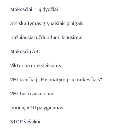
Mokesčiai ir jų dydžiai
Atsiskaitymas grynaisiais pinigais
Dažniausiai užduodami klausimai
Mokesčių ABC
Viktorina moksleiviams
VMI kviečia į „Pasimatymą su mokesčiais“
VMI turto aukcionai
Įmonių VDU palyginimas
STOP šešėliui