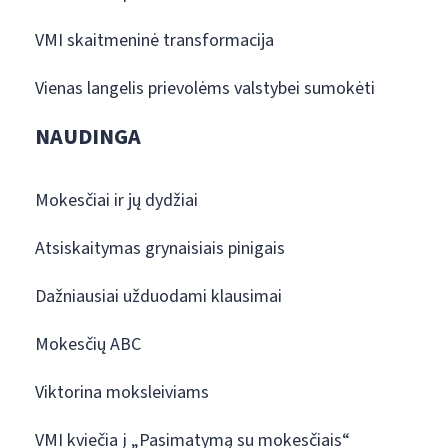
VMI skaitmeninė transformacija
Vienas langelis prievolėms valstybei sumokėti
NAUDINGA
Mokesčiai ir jų dydžiai
Atsiskaitymas grynaisiais pinigais
Dažniausiai užduodami klausimai
Mokesčių ABC
Viktorina moksleiviams
VMI kviečia į „Pasimatymą su mokesčiais“