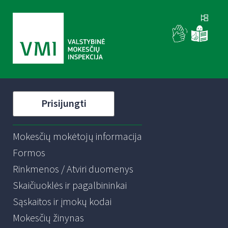
Prisijungti
Mokesčių mokėtojų informacija
Formos
Rinkmenos / Atviri duomenys
Skaičiuoklės ir pagalbininkai
Sąskaitos ir įmokų kodai
Mokesčių žinynas