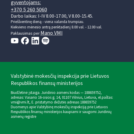
gyventojams:
+370 5 260 5060
Darbo laikas: I-IV 8.00-17.00, V 8.00-15.45.
Prieššventinę dieną - viena valanda trumpiau.
Kiekvieno mėnesio antrą penktadienį 8.00 val. - 12.00 val.
Mano VMI
Paklausimas per
Valstybinė mokesčių inspekcija prie Lietuvos
Respublikos finansų ministerijos
Biudžetinė įstaiga. Juridinio asmens kodas — 188659752,
adresas: Vasario 16-osios g. 14, 01107 Vilnius, Lietuva, el.paštas:
vmi@vmi.lt
, E. pristatymo dėžutės adresas 188659752
Duomenys apie Valstybinę mokesčių inspekciją prie Lietuvos
Respublikos finansų ministerijos kaupiami ir saugomi Juridinių
asmenų registre