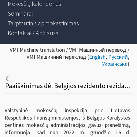
Mokesčių kalendorius
Seminarai
Tarptautinis apmokestinimas
Kontaktai / Apklausa
VMI Machine translation / VMI Машинный перевод /
VMI Машинний переклад (
English
,
Русский
,
Українська
)
Paaiškinimas dėl Belgijos rezidento rezidavimo vietą patvirtinančios pažymos
Valstybinė mokesčių inspekcija prie Lietuvos
Respublikos finansų ministerijos, iš Belgijos Karalystės
centinės mokesčių administracijos gavusi pranešimą,
informuoja, kad nuo 2022 m. gruodžio 16 d.