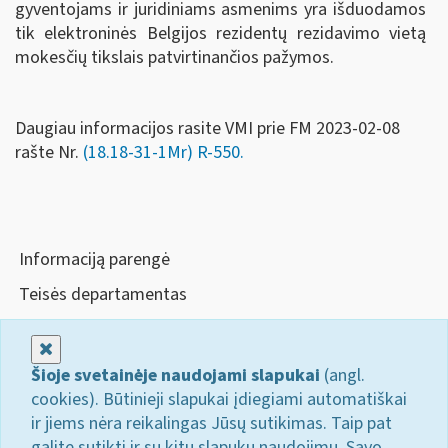
gyventojams ir juridiniams asmenims yra išduodamos
tik elektroninės Belgijos rezidentų rezidavimo vietą
mokesčių tikslais patvirtinančios pažymos.
Daugiau informacijos rasite VMI prie FM 2023-02-08
rašte Nr.
(18.18-31-1Mr) R-550.
Informaciją parengė
Teisės departamentas
Uždaryti
Šioje svetainėje naudojami slapukai
(angl.
cookies). Būtinieji slapukai įdiegiami automatiškai
ir jiems nėra reikalingas Jūsų sutikimas. Taip pat
galite sutikti ir su kitų slapukų naudojimu. Savo