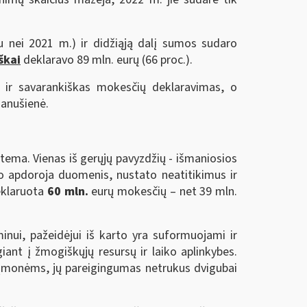
 nei 2021 m.) ir didžiąją dalį sumos sudaro
škai
deklaravo 89 mln. eurų (66 proc.).
as ir savarankiškas mokesčių deklaravimas, o
Janušienė.
ema. Vienas iš gerųjų pavyzdžių - išmaniosios
o apdoroja duomenis, nustato neatitikimus ir
deklaruota
60 mln.
eurų mokesčių – net 39 mln.
nui, pažeidėjui iš karto yra suformuojami ir
iant į žmogiškųjų resursų ir laiko aplinkybes.
 įmonėms, jų pareigingumas netrukus dvigubai