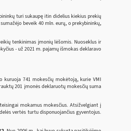
inkų turi sukaupę itin didelius kiekius prekių
 sumažėjo beveik 40 mln. eurų, o prekybininkų,
reikių tenkinimas įmonių lėšomis. Nuoseklus ir
pokyčius - už 2021 m. pajamų išmokas deklaravo
so kuruoja 741 mokesčių mokėtoją, kurie VMI
 įtrauktų 201 įmonės deklaruotų mokesčių suma
 teisingai mokamus mokesčius. Atsižvelgiant į
didelės vertės turtu disponuojančius gyventojus.
82
. Nuo 2006 m., kai buvo sukurta pasitikėjimo