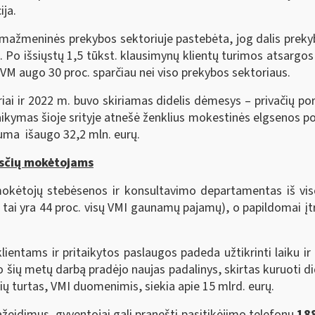
ija.
ažmeninės prekybos sektoriuje pastebėta, jog dalis prekybin
. Po išsiųstų 1,5 tūkst. klausimynų klientų turimos atsargos
M augo 30 proc. sparčiau nei viso prekybos sektoriaus.
riai ir 2022 m. buvo skiriamas didelis dėmesys – privačių po
taikymas šioje srityje atnešė ženklius mokestinės elgsenos 
suma išaugo 32,2 mln. eurų.
esčių mokėtojams
okėtojų stebėsenos ir konsultavimo departamentas iš vi
 tai yra 44 proc. visų VMI gaunamų pajamų), o papildomai
ientams ir pritaikytos paslaugos padeda užtikrinti laiku ir
nuo šių metų darbą pradėjo naujas padalinys, skirtas kuruoti 
ių turtas, VMI duomenimis, siekia apie 15 mlrd. eurų.
eidimus, gyventojai gali pranešti pasitikėjimo telefonu
18