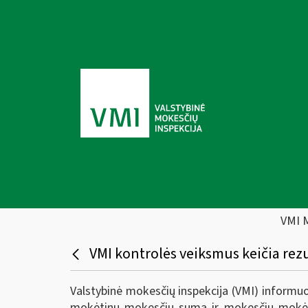
VMI 
VMI kontrolės veiksmus keičia rez
Valstybinė mokesčių inspekcija (VMI) informu
mokėtinų mokesčių suma ir mokesčių mokėtoj