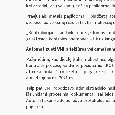
ketvirtadalį visų veiksmų, tačiau papildomai
Praėjusiais metais papildomai į biudžetą ap
stebėsenos veiksmų rezultatai, kai mokesčių 
„Kontroliuojant, ar tinkamai vykdomos mokes
griežtosios kontrolės priemonės – tik rizikin
Automatizuoti VMI priežiūros veiksmai sum
Pažymėtina, kad didelę įtaką mokestinės elgs
kontrolės procesų valdymo posistemis i.KON.
atrenka mokesčių mokėtojus pagal rizikos krit
eurų daugiau nei 2021 m.
Taip pat VMI robotizavo administracinio nus
išsiunčiami procesiniai dokumentai. Tai leidž
Automatiškai pradėjus rašyti protokolus už 
pagerėjo.