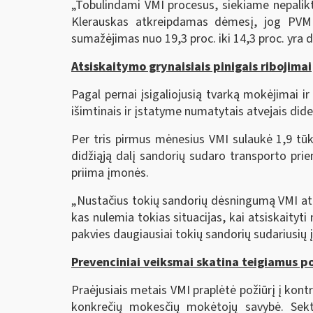
„Tobulindami VMI procesus, siekiame nepalikt
Klerauskas atkreipdamas dėmesį, jog PVM a
sumažėjimas nuo 19,3 proc. iki 14,3 proc. yra d
Atsiskaitymo grynaisiais pinigais ribojimai
Pagal pernai įsigaliojusią tvarką mokėjimai ir 
išimtinais ir įstatyme numatytais atvejais dide
Per tris pirmus mėnesius VMI sulaukė 1,9 tūk
didžiąją dalį sandorių sudaro transporto priem
priima įmonės.
„Nustačius tokių sandorių dėsningumą VMI atlie
kas nulemia tokias situacijas, kai atsiskaity
pakvies daugiausiai tokių sandorių sudariusių 
Prevenciniai veiksmai skatina teigiamus p
Praėjusiais metais VMI praplėtė požiūrį į kontr
konkrečių mokesčių mokėtojų savybė. Sekt