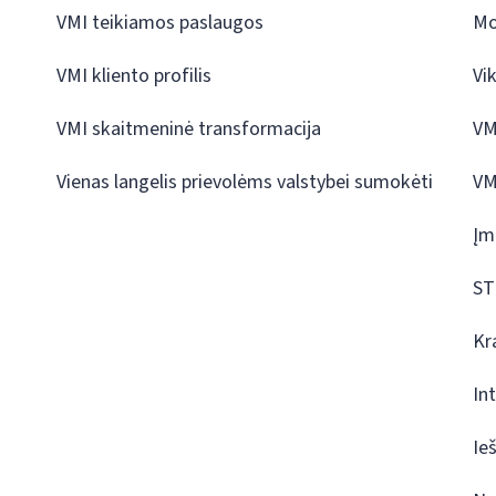
VMI teikiamos paslaugos
Mo
VMI kliento profilis
Vi
VMI skaitmeninė transformacija
VM
Vienas langelis prievolėms valstybei sumokėti
VM
Įm
ST
Kr
In
Ie