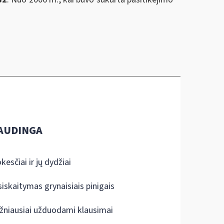
AUDINGA
kesčiai ir jų dydžiai
siskaitymas grynaisiais pinigais
žniausiai užduodami klausimai