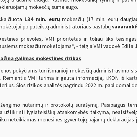
 deklaruojamų mokesčių suma augo.
skaičiuota
134 mln. eurų
mokesčių (17 mln. eurų daugiau
mokėtojai po pateiktų administratoriaus pastabų
savaranki
tinės prievolės, VMI prioritetas ir toliau liks teising
giausiems mokesčių mokėtojams“, - teigia VMI vadovė Edita 
ažina galimas mokestines rizikas
enos pokyčiams turi išmanioji mokesčių administravimo sist
 Remiantis VMI turima ir gauta informacija, i.KON iš kart
erijus. Šios rizikos analizės pagrindu 2022 m. papildomai 
ižengimo nutarimų ir protokolų surašymą. Pasibaigus termi
ia užtikrinti lygiateisišką atsakomybės taikymą, neatsižvelg
laiku neteikiamas mėnesines gyventojų pajamų deklaracijas