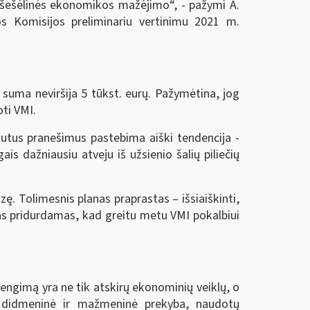
e šešėlinės ekonomikos mažėjimo“, - pažymi A.
s Komisijos preliminariu vertinimu 2021 m.
jų suma neviršija 5 tūkst. eurų. Pažymėtina, jog
oti VMI.
autus pranešimus pastebima aiški tendencija -
is dažniausiu atveju iš užsienio šalių piliečių
ę. Tolimesnis planas praprastas – išsiaiškinti,
kas pridurdamas, kad greitu metu VMI pokalbiui
 vengimą yra ne tik atskirų ekonominių veiklų, o
, didmeninė ir mažmeninė prekyba, naudotų