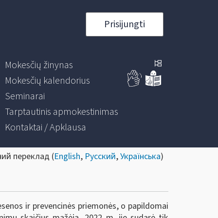
Prisijungti
Mokesčių žinynas
Mokesčių kalendorius
Seminarai
Tarptautinis apmokestinimas
Kontaktai / Apklausa
ний переклад (
English
,
Русский
,
Українська
)
ėsenos ir prevencinės priemonės, o papildomai
imų skaičius mažėja, 2022 m. jie sudarė tik