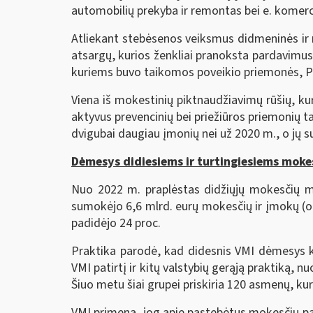
automobilių prekyba ir remontas bei e. komerc
Atliekant stebėsenos veiksmus didmeninės ir m
atsargų, kurios ženkliai pranoksta pardavimus
kuriems buvo taikomos poveikio priemonės, PV
Viena iš mokestinių piktnaudžiavimų rūšių, ku
aktyvus prevencinių bei priežiūros priemonių 
dvigubai daugiau įmonių nei už 2020 m., o jų 
Dėmesys didiesiems ir turtingiesiems mok
Nuo 2022 m. praplėstas didžiųjų mokesčių m
sumokėjo 6,6 mlrd. eurų mokesčių ir įmokų (o
padidėjo 24 proc.
Praktika parodė, kad didesnis VMI dėmesys kl
VMI patirtį ir kitų valstybių gerąją praktiką, 
Šiuo metu šiai grupei priskiria 120 asmenų, kur
VMI primena, jog apie pastebėtus mokesčių paž