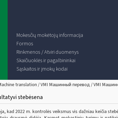
Mokesčių mokėtojų informacija
Formos
Rinkmenos / Atviri duomenys
Skaičiuoklės ir pagalbininkai
Sąskaitos ir įmokų kodai
Machine translation / VMI Машинный перевод / VMI Машин
ultatyvi stebėsena
oja, kad 2022 m. kontrolės veiksmus vis dažniau keičia steb
ų drausmė didėja. Kasmet mokestinių tyrimų ir patikrin