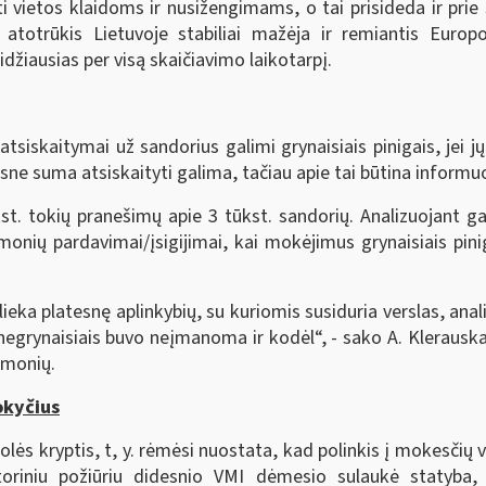
i vietos klaidoms ir nusižengimams, o tai prisideda ir pri
totrūkis Lietuvoje stabiliai mažėja ir remiantis Europo
idžiausias per visą skaičiavimo laikotarpį.
atsiskaitymai už sandorius galimi grynaisiais pinigais, jei 
sne suma atsiskaityti galima, tačiau apie tai būtina informu
st. tokių pranešimų apie 3 tūkst. sandorių. Analizuojant g
onių pardavimai/įsigijimai, kai mokėjimus grynaisiais piniga
ka platesnę aplinkybių, su kuriomis susiduria verslas, analiz
ti negrynaisiais buvo neįmanoma ir kodėl“, - sako A. Kleraus
įmonių.
okyčius
olės kryptis, t, y. rėmėsi nuostata, kad polinkis į mokesčių
oriniu požiūriu didesnio VMI dėmesio sulaukė statyba