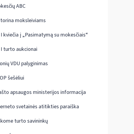
kesčių ABC
ktorina moksleiviams
I kviečia į „Pasimatymą su mokesčiais“
I turto aukcionai
onių VDU palyginimas
OP šešėliui
ašto apsaugos ministerijos informacija
terneto svetainės atitikties paraiška
škome turto savininkų