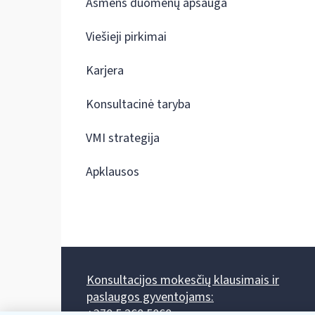
Asmens duomenų apsauga
Viešieji pirkimai
Karjera
Konsultacinė taryba
VMI strategija
Apklausos
Konsultacijos mokesčių klausimais ir
paslaugos gyventojams:
+370 5 260 5060