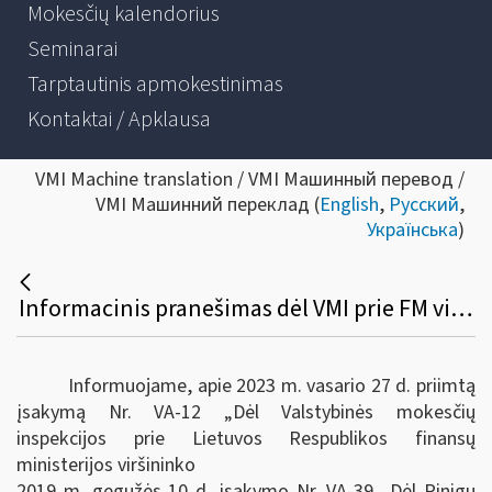
Mokesčių kalendorius
Seminarai
Tarptautinis apmokestinimas
Kontaktai / Apklausa
VMI Machine translation / VMI Машинный перевод /
VMI Машинний переклад (
English
,
Русский
,
Українська
)
Informacinis pranešimas dėl VMI prie FM viršininko 2019 m. gegužės 10 d. įsakymo Nr. 39 „Dėl Pinigų priėmimo ir pinigų išmokėjimo kvitų naudojimo, išrašymo ir apskaitos taisyklių ir Bilietų naudojimo ir apskaitos taisyklių patvirtinimo“ pakeitimo
Informuojame, apie 2023 m. vasario 27 d. priimtą
įsakymą Nr. VA-12 „Dėl Valstybinės mokesčių
inspekcijos prie Lietuvos Respublikos finansų
ministerijos viršininko
2019 m. gegužės 10 d. įsakymo Nr. VA-39 „Dėl Pinigų