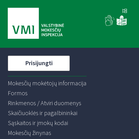
Prisijungti
Mokesčių mokėtojų informacija
Formos
Rinkmenos / Atviri duomenys
Skaičiuoklės ir pagalbininkai
Sąskaitos ir įmokų kodai
Mokesčių žinynas