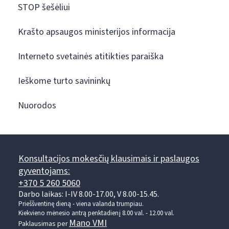
STOP šešėliui
Krašto apsaugos ministerijos informacija
Interneto svetainės atitikties paraiška
Ieškome turto savininkų
Nuorodos
Konsultacijos mokesčių klausimais ir paslaugos
gyventojams:
+370 5 260 5060
Darbo laikas: I-IV 8.00-17.00, V 8.00-15.45.
Prieššventinę dieną - viena valanda trumpiau.
Kiekvieno mėnesio antrą penktadienį 8.00 val. - 12.00 val.
Mano VMI
Paklausimas per