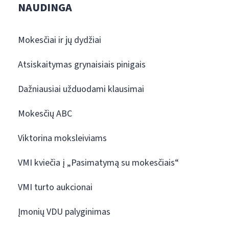
NAUDINGA
Mokesčiai ir jų dydžiai
Atsiskaitymas grynaisiais pinigais
Dažniausiai užduodami klausimai
Mokesčių ABC
Viktorina moksleiviams
VMI kviečia į „Pasimatymą su mokesčiais“
VMI turto aukcionai
Įmonių VDU palyginimas