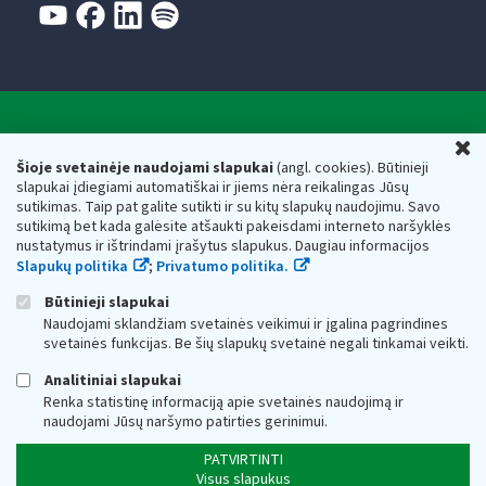
Valstybinė mokesčių inspekcija prie Lietuvos
U
Respublikos finansų ministerijos
Šioje svetainėje naudojami slapukai
(angl. cookies). Būtinieji
slapukai įdiegiami automatiškai ir jiems nėra reikalingas Jūsų
Biudžetinė įstaiga. Juridinio asmens kodas — 188659752,
sutikimas. Taip pat galite sutikti ir su kitų slapukų naudojimu. Savo
adresas: Vasario 16-osios g. 14, 01107 Vilnius, Lietuva, el.paštas:
sutikimą bet kada galėsite atšaukti pakeisdami interneto naršyklės
vmi@vmi.lt
, E. pristatymo dėžutės adresas 188659752
nustatymus ir ištrindami įrašytus slapukus. Daugiau informacijos
Duomenys apie Valstybinę mokesčių inspekciją prie Lietuvos
Slapukų politika
;
Privatumo politika.
Respublikos finansų ministerijos kaupiami ir saugomi Juridinių
asmenų registre
Būtinieji slapukai
Naudojami sklandžiam svetainės veikimui ir įgalina pagrindines
svetainės funkcijas. Be šių slapukų svetainė negali tinkamai veikti.
Analitiniai slapukai
Renka statistinę informaciją apie svetainės naudojimą ir
naudojami Jūsų naršymo patirties gerinimui.
PATVIRTINTI
Visus slapukus