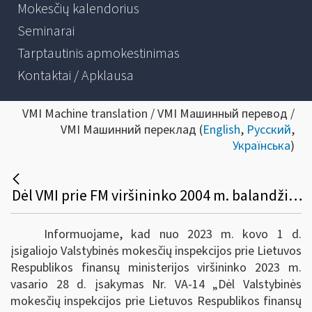
Mokesčių kalendorius
Seminarai
Tarptautinis apmokestinimas
Kontaktai / Apklausa
VMI Machine translation / VMI Машинный перевод /
VMI Машинний переклад (
English
,
Русский
,
Українська
)
Dėl VMI prie FM viršininko 2004 m. balandžio 28 d. įsakymo VA-64 pakeitimo
Informuojame, kad nuo 2023 m. kovo 1 d.
įsigaliojo Valstybinės mokesčių inspekcijos prie Lietuvos
Respublikos finansų ministerijos viršininko 2023 m.
vasario 28 d. įsakymas Nr. VA-14 „Dėl Valstybinės
mokesčių inspekcijos prie Lietuvos Respublikos finansų