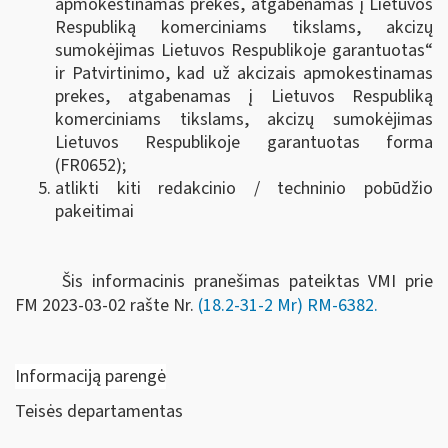
apmokestinamas prekes, atgabenamas į Lietuvos
Respubliką komerciniams tikslams, akcizų
sumokėjimas Lietuvos Respublikoje garantuotas“
ir Patvirtinimo, kad už akcizais apmokestinamas
prekes, atgabenamas į Lietuvos Respubliką
komerciniams tikslams, akcizų sumokėjimas
Lietuvos Respublikoje garantuotas forma
(FR0652);
atlikti kiti redakcinio / techninio pobūdžio
pakeitimai
Šis informacinis pranešimas pateiktas VMI prie
FM
2023-03-02 rašte Nr.
(18.2-31-2 Mr) RM-6382
.
Informaciją parengė
Teisės departamentas