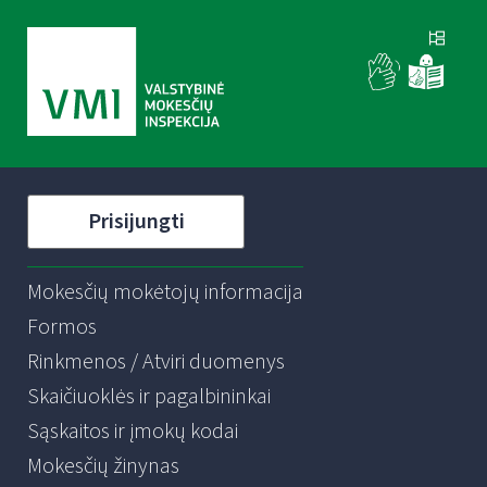
Prisijungti
Mokesčių mokėtojų informacija
Formos
Rinkmenos / Atviri duomenys
Skaičiuoklės ir pagalbininkai
Sąskaitos ir įmokų kodai
Mokesčių žinynas