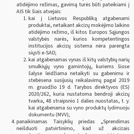
atidėjimo režimas, gavimą turės būti pateikiami į
AIS tik šiais atvejais:
kai į Lietuvos Respubliką atgabenami
produktai, netaikant akcizų mokėjimo laikino
atidėjimo režimo, iš kitos Europos Sąjungos
valstybės narės, kurios kompetentingos
institucijos akcizų sistema nėra parengta
siųsti e-SAD;
kai atgabenamas vynas iš kitų valstybių narių
smulkiųjų vyno gamintojų, kuriems šiose
šalyse leidžiama netaikyti su gabenimu ir
stebėsena susijusių reikalavimų pagal 2019
m. gruodžio 19 d. Tarybos direktyvos (ES)
2020/262, kuria nustatoma bendroji akcizų
tvarka, 48 straipsnio 1 dalies nuostatas, t. y.
kai atgabenama su
vyno produktų lydimuoju
dokumentu (MVV)
;
panaikinamas Taisyklių priedas „Sprendimas
neišduoti patvirtinimo, kad už akcizais