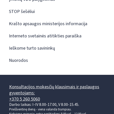
STOP šešėliui
Krašto apsaugos ministerijos informacija
Interneto svetainės atitikties paraiška
Ieškome turto savininkų
Nuorodos
Konsultacijos mokesčių klausimais ir paslaugos
gyventojams:
+370 5 260 5060
Darbo laikas: I-IV 8.00-17.00, V 8.00-15.45.
Prieššventinę dieną - viena valanda trumpiau.