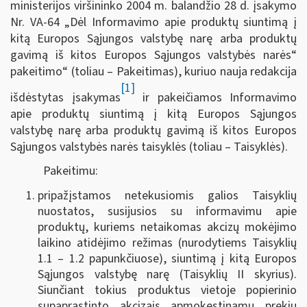
ministerijos viršininko 2004 m. balandžio 28 d. įsakymo
Nr. VA-64 „Dėl Informavimo apie produktų siuntimą į
kitą Europos Sąjungos valstybę narę arba produktų
gavimą iš kitos Europos Sąjungos valstybės narės“
pakeitimo“ (toliau – Pakeitimas), kuriuo nauja redakcija
[1]
išdėstytas įsakymas
ir pakeičiamos Informavimo
apie produktų siuntimą į kitą Europos Sąjungos
valstybę narę arba produktų gavimą iš kitos Europos
Sąjungos valstybės narės taisyklės (toliau – Taisyklės).
Pakeitimu:
pripažįstamos netekusiomis galios Taisyklių
nuostatos, susijusios su informavimu apie
produktų, kuriems netaikomas akcizų mokėjimo
laikino atidėjimo režimas (nurodytiems Taisyklių
1.1 – 1.2 papunkčiuose), siuntimą į kitą Europos
Sąjungos valstybę narę (Taisyklių II skyrius).
Siunčiant tokius produktus vietoje popierinio
supaprastinto akcizais apmokestinamų prekių