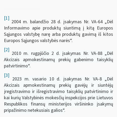
[1]
2004 m. balandžio 28 d. įsakymas Nr. VA-64 „Dėl
Informavimo apie produktų siuntimą į kitą Europos
Sąjungos valstybę narę arba produktų gavimą iš kitos
Europos Sąjungos valstybės narės“.
[2]
2010 m. rugpjūčio 2 d. įsakymas Nr. VA-88 „Dėl
Akcizais apmokestinamų prekių gabenimo taisyklių
patvirtinimo“.
[3]
2023 m. vasario 10 d. įsakymas Nr. VA-8 „Dėl
Akcizais apmokestinamų prekių gavėjų ir siuntėjų
įregistravimo ir išregistravimo taisyklių patvirtinimo ir
kai kurių Valstybinės mokesčių inspekcijos prie Lietuvos
Respublikos finansų ministerijos viršininko įsakymų
pripažinimo netekusiais galios“.