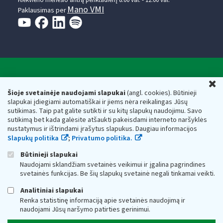
Kiekvieno mėnesio antrą penktadienį 8.00 val. - 12.00 val.
Mano VMI
Paklausimas per
Valstybinė mokesčių inspekcija prie Lietuvos
U
Respublikos finansų ministerijos
Šioje svetainėje naudojami slapukai
(angl. cookies). Būtinieji
slapukai įdiegiami automatiškai ir jiems nėra reikalingas Jūsų
Biudžetinė įstaiga. Juridinio asmens kodas — 188659752,
sutikimas. Taip pat galite sutikti ir su kitų slapukų naudojimu. Savo
adresas: Vasario 16-osios g. 14, 01107 Vilnius, Lietuva, el.paštas:
sutikimą bet kada galėsite atšaukti pakeisdami interneto naršyklės
vmi@vmi.lt
, E. pristatymo dėžutės adresas 188659752
nustatymus ir ištrindami įrašytus slapukus. Daugiau informacijos
Duomenys apie Valstybinę mokesčių inspekciją prie Lietuvos
Slapukų politika
;
Privatumo politika.
Respublikos finansų ministerijos kaupiami ir saugomi Juridinių
asmenų registre
Būtinieji slapukai
Naudojami sklandžiam svetainės veikimui ir įgalina pagrindines
svetainės funkcijas. Be šių slapukų svetainė negali tinkamai veikti.
Analitiniai slapukai
Renka statistinę informaciją apie svetainės naudojimą ir
naudojami Jūsų naršymo patirties gerinimui.