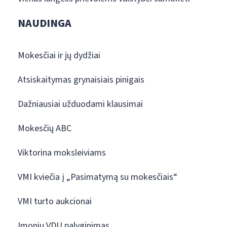
NAUDINGA
Mokesčiai ir jų dydžiai
Atsiskaitymas grynaisiais pinigais
Dažniausiai užduodami klausimai
Mokesčių ABC
Viktorina moksleiviams
VMI kviečia į „Pasimatymą su mokesčiais“
VMI turto aukcionai
Įmonių VDU palyginimas