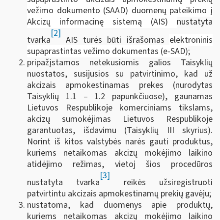
vežimo dokumento (SAAD) duomenų pateikimo į
Akcizų informacinę sistemą (AIS)
nustatyta
[2]
tvarka
AIS turės būti išrašomas
elektroninis
supaprastintas vežimo dokumentas (e-SAD)
;
pripažįstamos netekusiomis galios Taisyklių
nuostatos, susijusios su patvirtinimo, kad už
akcizais apmokestinamas prekes (nurodytas
Taisyklių 1.1 – 1.2 papunkčiuose), gaunamas
Lietuvos Respublikoje komerciniams tikslams,
akcizų sumokėjimas Lietuvos Respublikoje
garantuotas, išdavimu (Taisyklių III skyrius).
Norint iš kitos valstybės narės gauti produktus,
kuriems netaikomas akcizų mokėjimo laikino
atidėjimo režimas, vietoj šios procedūros
[3]
nustatyta tvarka
reikės užsiregistruoti
patvirtintu akcizais apmokestinamų prekių gavėju;
nustatoma, kad duomenys apie produktų,
kuriems netaikomas akcizų mokėjimo laikino